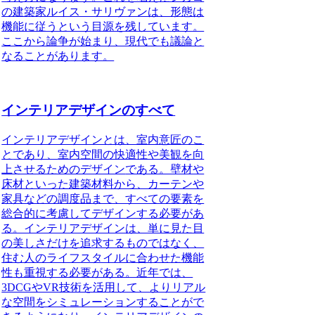
の建築家ルイス・サリヴァンは、形態は
機能に従うという目源を残しています。
ここから論争が始まり、現代でも議論と
なることがあります。
インテリアデザインのすべて
インテリアデザインとは、室内意匠のこ
と
であり、
室内空間の快適性や美観を向
上させるためのデザイン
である。壁材や
床材といった建築材料から、カーテンや
家具などの調度品まで、すべての要素を
総合的に考慮してデザインする必要があ
る。インテリアデザインは、単に見た目
の美しさだけを追求するものではなく、
住む人のライフスタイルに合わせた機能
性
も重視する必要がある。近年では、
3DCGやVR技術を活用して、よりリアル
な空間をシミュレーションすることがで