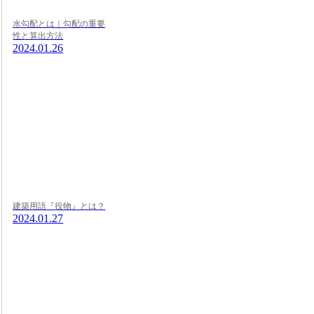
水勾配とは｜勾配の重要
性と算出方法
2024.01.26
建築用語『役物』とは？
2024.01.27