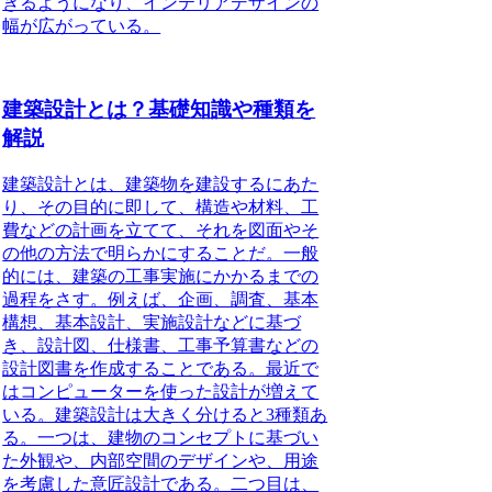
きるようになり、インテリアデザインの
幅が広がっている。
建築設計とは？基礎知識や種類を
解説
建築設計とは、建築物を建設するにあた
り、その目的に即して、構造や材料、工
費などの計画を立てて、それを図面やそ
の他の方法で明らかにすること
だ。一般
的には、建築の工事実施にかかるまでの
過程をさす。例えば、企画、調査、基本
構想、基本設計、実施設計などに基づ
き、設計図、仕様書、工事予算書などの
設計図書を作成することである。最近で
はコンピューターを使った設計が増えて
いる。建築設計は大きく分けると3種類あ
る。一つは、建物のコンセプトに基づい
た外観や、内部空間のデザインや、用途
を考慮した意匠設計である。二つ目は、