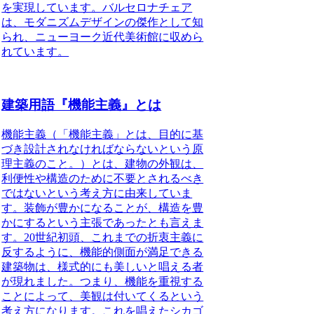
を実現しています。バルセロナチェア
は、モダニズムデザインの傑作として知
られ、ニューヨーク近代美術館に収めら
れています。
建築用語『機能主義』とは
機能主義（「機能主義」とは、目的に基
づき設計されなければならないという原
理主義のこと。）
とは、建物の外観は、
利便性や構造のために不要とされるべき
ではないという考え方に由来していま
す。装飾が豊かになることが、構造を豊
かにするという主張であったとも言えま
す。20世紀初頭、これまでの折衷主義に
反するように、機能的側面が満足できる
建築物は、様式的にも美しいと唱える者
が現れました。つまり、機能を重視する
ことによって、美観は付いてくるという
考え方になります。
これを唱えたシカゴ