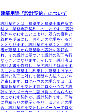
建築用語『設計契約』について
設計契約とは、建築主と建築士事務所で
結ぶ「業務委託契約」のことです。
設計
契約をかわすことにより、双方の権利と
義務を明確にし、お互いの立場を守るこ
ととなります。設計契約を結ぶと、設計
者が建築主から建築物の設計を依頼さ
れ、その設計に基づいて設計の監理も行
なうことになります。そして、設計者は
設計図書を作成し、その設計の監理をす
ることを建築主に約束し、建築主はその
設計と監理に対して報酬を支払うことを
約束します。ログハウスの場合では、工
事請負契約を交わす前にログハウスの設
計をそのメーカーに請け負ってもらうた
めにかわす契約が、設計契約です。同時
に見積もりの提示があり、ほとんどの場
合、設計契約を交わしたメーカーでログ