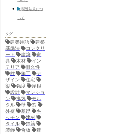
関連法規につ
いて
タグ
建築用語
建築
基準法
コンクリ
ート
建築
家
具
木材
イン
テリア
耐久性
柱
施工
デ
ザイン
住宅
梁
強度
屋根
設計
マンショ
ン
換気
モル
タル
壁
窓
外壁
基礎
キ
ッチン
建材
タイル
鉄筋
装飾
合板
建