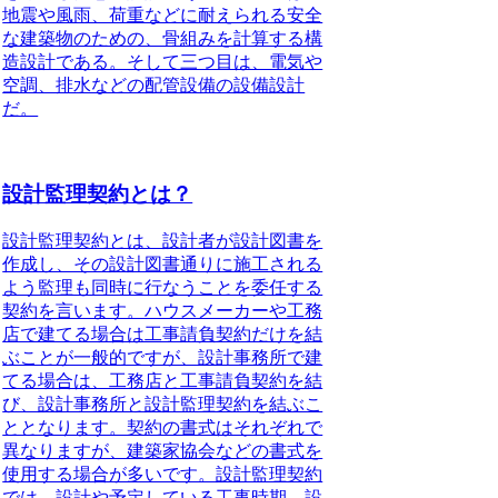
地震や風雨、荷重などに耐えられる安全
な建築物のための、骨組みを計算する構
造設計である。そして三つ目は、電気や
空調、排水などの配管設備の設備設計
だ。
設計監理契約とは？
設計監理契約とは、設計者が設計図書を
作成し、その設計図書通りに施工される
よう監理も同時に行なうことを委任する
契約
を言います。ハウスメーカーや工務
店で建てる場合は工事請負契約だけを結
ぶことが一般的ですが、設計事務所で建
てる場合は、工務店と工事請負契約を結
び、設計事務所と設計監理契約を結ぶこ
ととなります。契約の書式はそれぞれで
異なりますが、建築家協会などの書式を
使用する場合が多いです。設計監理契約
では、設計や予定している工事時期、設