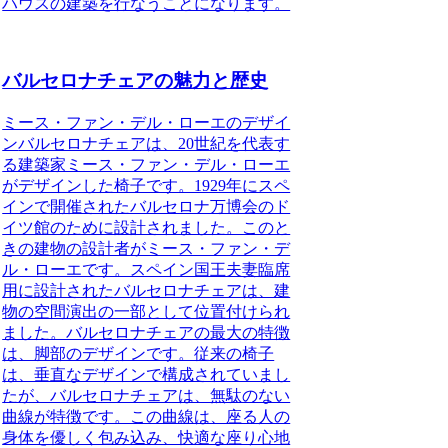
ハウスの建築を行なうことになります。
バルセロナチェアの魅力と歴史
ミース・ファン・デル・ローエのデザイ
ン
バルセロナチェアは、20世紀を代表す
る建築家ミース・ファン・デル・ローエ
がデザインした椅子です。1929年にスペ
インで開催されたバルセロナ万博会のド
イツ館のために設計されました。このと
きの建物の設計者がミース・ファン・デ
ル・ローエです。スペイン国王夫妻臨席
用に設計されたバルセロナチェアは、建
物の空間演出の一部として位置付けられ
ました。バルセロナチェアの最大の特徴
は、脚部のデザインです。従来の椅子
は、垂直なデザインで構成されていまし
たが、バルセロナチェアは、無駄のない
曲線が特徴です。この曲線は、座る人の
身体を優しく包み込み、快適な座り心地