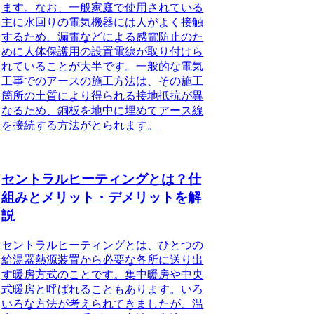
ます。なお、一般家庭で使用されている
主に水回りの電気機器には人がよく接触
するため、漏電などによる感電防止のた
めに人体保護用の設置電線が取り付けら
れていることが大半です。一般的な電気
工事でのアースの施工方法は、その施工
箇所の土質により得られる接地抵抗が異
なるため、銅板を地中に埋めてアース線
を接続する方法がとられます。
セントラルヒーティングとは？仕
組みとメリット・デメリットを解
説
セントラルヒーティングとは
、ひとつの
給湯器熱源装置から必要な各所に送り出
す暖房方式のことです。集中暖房や中央
式暖房と呼ばれることもあります。いろ
いろな方法が考えられてきましたが、温