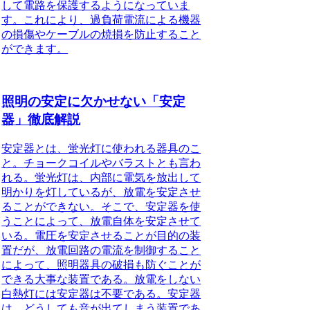
して電路を保護するようになっていま
す。これにより、過負荷電流による機器
の損傷やケーブルの焼損を防止すること
ができます。
照明の安定に欠かせない「安定
器」徹底解説
安定器とは、蛍光灯に使われる器具のこ
と。
チョークコイルやバラストとも言わ
れる。蛍光灯は、内部に電気を放出して
明かりを灯しているが、放電を安定させ
ることができない。そこで、安定器を使
うことによって、放電自体を安定させて
いる。電圧を安定させることが目的の装
置だが、放電回路の電流を制御すること
によって、照明器具の破損も防ぐことが
できる大事な装置である。放電をしない
白熱灯には安定器は不要である。安定器
は、どうしても音が出てしまう装置であ