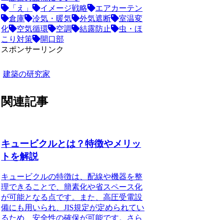
「え」
イメージ戦略
エアカーテン
倉庫
冷気・暖気
外気遮断
室温変
化
空気循環
空調
結露防止
虫・ほ
こり対策
開口部
スポンサーリンク
建築の研究家
関連記事
キュービクルとは？特徴やメリッ
トを解説
キュービクルの特徴
は、配線や機器を整
理できることで、簡素化や省スペース化
が可能となる点です。また、高圧受電設
備にも用いられ、JIS規定が定められてい
るため、安全性の確保が可能です。さら