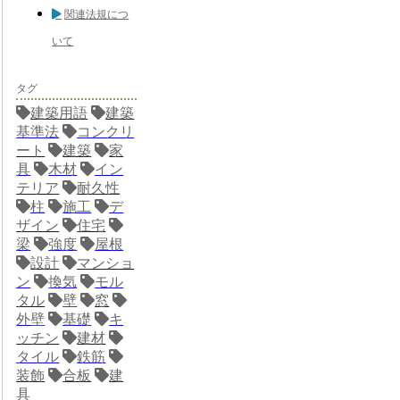
関連法規につ
いて
タグ
建築用語
建築
基準法
コンクリ
ート
建築
家
具
木材
イン
テリア
耐久性
柱
施工
デ
ザイン
住宅
梁
強度
屋根
設計
マンショ
ン
換気
モル
タル
壁
窓
外壁
基礎
キ
ッチン
建材
タイル
鉄筋
装飾
合板
建
具