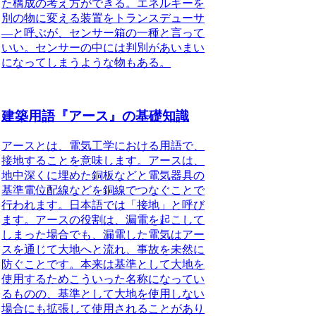
た構成の考え方ができる。エネルギーを
別の物に変える装置をトランスデューサ
―と呼ぶが、センサー箱の一種と言って
いい。センサーの中には判別があいまい
になってしまうような物もある。
建築用語『アース』の基礎知識
アースとは、電気工学における用語で、
接地すること
を意味します。アースは、
地中深くに埋めた銅板などと電気器具の
基準電位配線などを銅線でつなぐことで
行われます。日本語では「接地」と呼び
ます。アースの役割は、漏電を起こして
しまった場合でも、漏電した電気はアー
スを通じて大地へと流れ、事故を未然に
防ぐことです。本来は基準として大地を
使用するためこういった名称になってい
るものの、基準として大地を使用しない
場合にも拡張して使用されることがあり