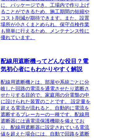
に、パッケージでき、工場内で作り上げ
ることができるため、施工期間の短縮や
コスト削減が期待できます。また、設置
場所が小さくまとめられ、保守点検作業
も簡単に行えるため、メンテナンス性に
優れています。
配線用遮断機ってどんな役目？電
気初心者にもわかりやすく解説
配線用遮断機とは、部屋や系統ごとに分
岐した回路の電流を通電させたり遮断さ
せたりする目的で、家庭用の分電盤の中
に設けられた装置のことです。
設定量を
超える電流が流れると、自動的に電流を
遮断するブレーカーの一種です。配線用
遮断器には過電流保護機能を備えてお
り、配線用遮断器に設定されている電流
値を超えた場合には、自動で回路を遮断