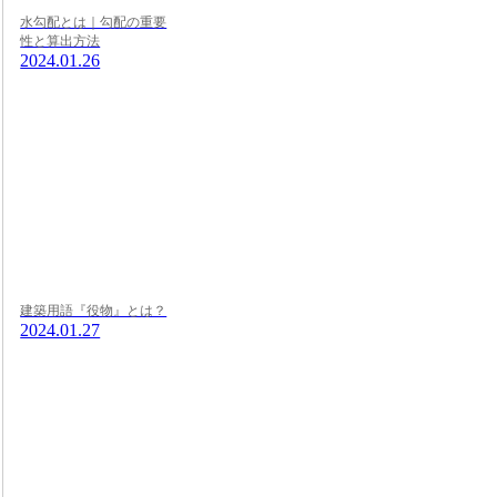
水勾配とは｜勾配の重要
性と算出方法
2024.01.26
建築用語『役物』とは？
2024.01.27