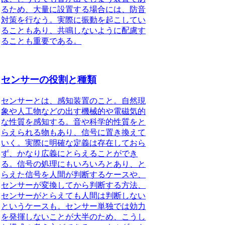
るため、大量に設置する場合には、防音
対策を行なう。実際に振動を起こしてい
ることもあり、共鳴しないように配慮す
ることも重要である。
センサーの役割と種類
センサーとは、感知装置のこと
。自然現
象や人工物などの出す機械的や電磁気的
な性質を感知する。音や科学的性質をと
らえられる物もあり、信号に置き換えて
いく。実際に明確な定義は存在しておら
ず、かなり広義にとらえることができ
る。
信号の処理にもいろいろとあり、と
らえた信号を人間が判断するケースや、
センサーが変換してから判断する方法、
センサーがとらえても人間は判断しない
というケースも
。センサー単独では効力
を発揮しないことが大半のため、こうし