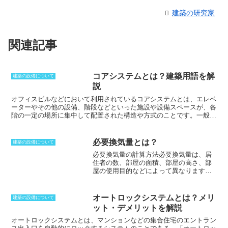
建築の研究家
関連記事
コアシステムとは？建築用語を解
建築の設備について
説
オフィスビルなどにおいて利用されているコアシステムとは、エレベ
ーターやその他の設備、階段などといった施設や設備スペースが、各
階の一定の場所に集中して配置された構造や方式のことです。
一般的
には各階の中心付近に集中して配置され、事務所や居室などといった
スペースを取り囲んでいる構造になっています。このコアシステムを
用いることで、エレベーターや階段などといった施設や設備にアクセ
必要換気量とは？
建築の設備について
スしやすくなるだけでなく、構造的にも有利な計画を立てることがで
必要換気量の計算方法
必要換気量は、居
きるようになります。また、設備スペースが集中することにより、保
住者の数、部屋の面積、部屋の高さ、部
守やメンテナンスも容易になり、経済的にも効率的です。このコアシ
屋の使用目的などによって異なります。
ステムは住宅などにも取り入れられており、水まわりの設備を集中さ
建築基準法では、住宅の場合には、二酸
せることで工期を短縮したり、メンテナンス費用を軽減するなどとい
化炭素濃度は1000ppm以下にすることを
った効果を得ることができます。
定めています。この数値を基準とした場
オートロックシステムとは？メリ
建築の設備について
合には、1人当たり30m3の換気を1時間で
ット・デメリットを解説
行なっていかなければなりません。4人家
族の場合には、120m3／hとなることか
オートロックシステムとは、マンションなどの集合住宅のエントラン
ら、1時間に0.5回は換気をするというこ