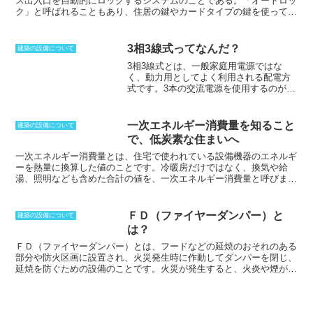
ス出入口を自動的にロックするシステムのこと
である。「オートロッ
とにつながります。必要換気量は、次の
ク」と呼ばれることもあり、住居の鍵やカードタイプの鍵を使ってオ
ような計算式で算出することができま
ートロックシステムを解除する物もあれば、予め入手している暗証番
す。必要換気量（m3/h）＝居住者数
号で解除する方法もある。分譲マンションなどに採用されていること
×30（m3/人・h）例えば、4人家族の住宅
が多く、「オートロックシステム」があることで外部からの侵入者を
3相3線式ってなんだ？
建築の設備について
の場合、必要換気量は4×30＝
防ぐことができるため、防犯上のセキュリティ対策として有効であ
3相3線式とは、一般家庭用電源ではな
120（m3/h）となります。また、必要換
る。ただし、「オートロック」のマンションだからといって自宅の鍵
く、動力用としてよく利用される配電方
気量は、部屋の面積、部屋の高さ、部屋
のかけ忘れなどでセキュリティ意識が低くなる可能性があるため、注
式です。
3本の交流電源を使用するのが特
の使用目的によっても異なります。例え
意が必要である。宅配業者を装ってマンション内に侵入される可能性
徴で、位相は120度ずつずらされていま
ば、居間や寝室などの居住空間の場合、
もあるので、「オートロックシステム」だからといって過信すること
す。3相の電流の和がゼロになることも特
必要換気量は30m3/人・hですが、台所や
はできない。
徴であり、帰りが不要になります。帰り
浴室などの水回り空間の場合、必要換気
一次エネルギー消費量を知ること
建築の設備について
が必要な場合は、3相3線式では対応でき
量は60m3/人・hとなります。必要換気量
で、低炭素な住まいへ
ないため、3相4線式にする必要がありま
は、快適な室内環境を保つために重要な
す。
3相3線式は、小さなビルではポンプ
一次エネルギー消費量とは、住宅で使われている設備機器のエネルギ
要素です。換気が不十分な場合、二酸化
やファンに使用されることが多く、エレ
ーを熱量に換算した値のことです。冷暖房だけではなく、換気や給
炭素濃度が上昇し、空気質が悪化してし
ベーターの動力用に使用されることもあ
湯、照明なども含めた合計の値を、一次エネルギー消費量と呼びま
まいます。また、結露やカビが発生しや
ります。
基本的には200V以上で使用され
す。エネルギー消費ということでは、太陽光発電やエコキュートとい
すくなり、健康被害を引き起こす可能性
ることが多いため、小規模店舗などでは
った省エネ効果は、一次エネルギー消費量から引きます。これは省エ
もあります。
使用範囲が限定されます。単相3線式もあ
ネの効果を評価対象とするためです。
床面積に応じて設定された標準
ＦＤ（ファイヤーダンパー）と
建築の設備について
りますが、大きなブレーカーが取り付け
値で計算をしていくのは、床面積や居住人数、部屋数といった要因に
は？
られている場合、見ただけでは区別がつ
影響を受けるため、標準値を利用するからです。評価の方法として
きません。
は、平成25年省エネルギー基準に準拠した、算定・判断の方法及び
ＦＤ（ファイヤーダンパー）とは、
フードなどの延焼のおそれのある
解説で確認できます。
部分や防火区画に設置され、火災発生時に作動してダンパーを閉じ、
延焼を防ぐための設備のことです。火災が発生すると、火炎や煙が短
時間で建物の各所に広がります。ＦＤは、火災が発生したときに、そ
の火炎や煙が建物の他の部分に広がるのを防ぐ役割を果たすため、火
災を局限化し、被害を最小限に抑えるために重要な設備です。ＦＤ