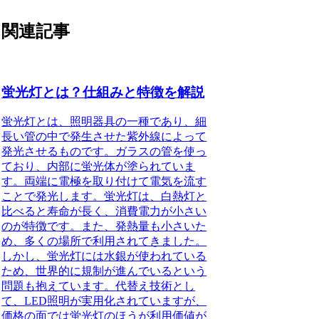
関連記事
蛍光灯とは？仕組みと特徴を解説
蛍光灯とは、照明器具の一種であり、細
長い管の中で発生させた紫外線によって
発光させるものです。ガラスの管を使っ
ており、内部に蛍光体が塗られていま
す。両端に電極を取り付けて電気を流す
ことで発光します。蛍光灯は、白熱灯と
比べると寿命が長く、消費電力が小さい
のが特徴です。また、発熱量も小さいた
め、多くの場所で利用されてきました。
しかし、蛍光灯には水銀が使われている
ため、世界的に規制が進んでいるという
問題も抱えています。
代替え技術とし
て、LED照明が実用化されていますが、
価格の面では蛍光灯のほうが利用価値が