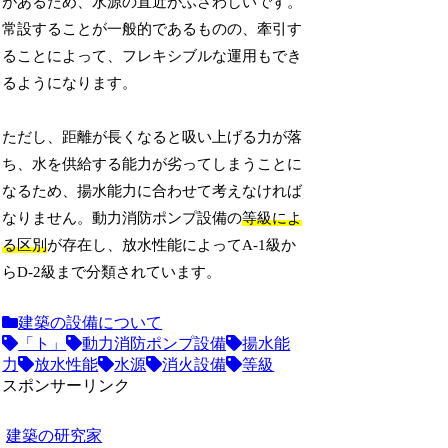
があるため、水源の直近がふさわしいです。
常設することが一般的であるものの、牽引す
ることによって、フレキシブルな運用もでき
るようになります。
ただし、距離が長くなると吸い上げる力が落
ち、水を供給する能力が劣ってしまうことに
なるため、揚水能力に合わせて考えなければ
なりません。動力消防ポンプ設備の
等級によ
る区別
が存在し、放水性能によってA-1級か
らD-2級まで分類されています。
建築の設備について
「ト」
動力消防ポンプ設備
揚水能
力
放水性能
水源
消火設備
等級
スポンサーリンク
建築の研究家