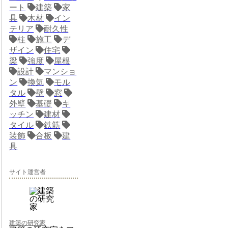
ート
建築
家
具
木材
イン
テリア
耐久性
柱
施工
デ
ザイン
住宅
梁
強度
屋根
設計
マンショ
ン
換気
モル
タル
壁
窓
外壁
基礎
キ
ッチン
建材
タイル
鉄筋
装飾
合板
建
具
サイト運営者
建築の研究家