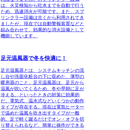
は、火災検知から吐水までを自動で行う
ため、迅速消火が可能です。
また、スプ
リンクラー設備は古くから利用されてき
ましたが、現在では自動警報装置などと
組み合わせて、効果的な消火設備として
機能しています。
足元温風器で冬を快適に！
足元温風器とは、システムキッチンの流
し台や洗面化粧台の下に収めた、薄型の
暖房器のこと。
足元温風器は、足元から
温風が吹いてくるため、冬や早朝に足が
冷える、といったときの対策に効果的
だ。電気式、温水式などいくつかの動作
タイプが存在する。現在は電気ヒーター
で温めた温風を吹き出すタイプが一般
的。足で軽く蹴るだけでオン・オフを切
り替えられるなど、簡単に操作ができる