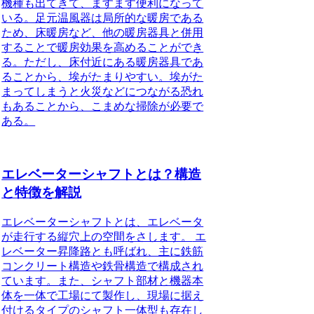
機種も出てきて、ますます便利になって
いる。足元温風器は局所的な暖房である
ため、床暖房など、他の暖房器具と併用
することで暖房効果を高めることができ
る。ただし、床付近にある暖房器具であ
ることから、埃がたまりやすい。埃がた
まってしまうと火災などにつながる恐れ
もあることから、こまめな掃除が必要で
ある。
エレベーターシャフトとは？構造
と特徴を解説
エレベーターシャフトとは、エレベータ
が走行する縦穴上の空間をさします。
エ
レベーター昇降路とも呼ばれ、主に鉄筋
コンクリート構造や鉄骨構造で構成され
ています。また、シャフト部材と機器本
体を一体で工場にて製作し、現場に据え
付けるタイプのシャフト一体型も存在し