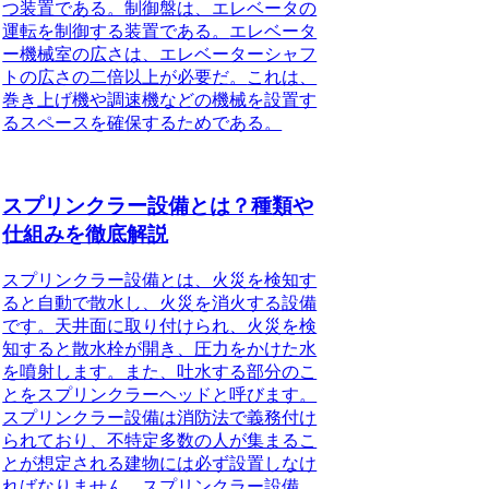
つ装置である。制御盤は、エレベータの
運転を制御する装置である。
エレベータ
ー機械室の広さは、エレベーターシャフ
トの広さの二倍以上が必要だ。
これは、
巻き上げ機や調速機などの機械を設置す
るスペースを確保するためである。
スプリンクラー設備とは？種類や
仕組みを徹底解説
スプリンクラー設備とは、火災を検知す
ると自動で散水し、火災を消火する設備
です。
天井面に取り付けられ、火災を検
知すると散水栓が開き、圧力をかけた水
を噴射します。また、吐水する部分のこ
とをスプリンクラーヘッドと呼びます。
スプリンクラー設備は消防法で義務付け
られており、不特定多数の人が集まるこ
とが想定される建物には必ず設置しなけ
ればなりません。スプリンクラー設備