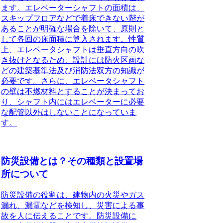
ます。エレベーターシャフトの面積は、
スキップフロアなどで着床できない階が
あることが明確な場合を除いて、原則と
して各回の床面積に算入されます。性質
上、エレベータシャフトは垂直方向の吹
き抜けとなるため、設計には防火区画な
どの建築基準法及び消防法双方の知識が
必要です。さらに、
エレベータシャフト
の壁は不燃材料とすることが決まってお
り、シャフト内にはエレベーターに必要
な配管以外はしないことになっていま
す。
防災設備とは？その種類と設置場
所について
防災設備の役割
は、建物内の火災やガス
漏れ、漏電などを検知し、災害による事
故を人に伝えることです。
防災設備に