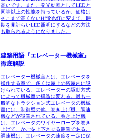
高いです。また、発光効率としてLEDと
同等以上の性能を持っているが、価格は
そこまで高くないHf蛍光灯に変えて、時
期を見計らいLED照明にするなどの方法
も取られるようになりました。
建築用語『エレベーター機械室』
徹底解説
エレベーター機械室とは、エレベータを
操作する室で、多くは屋上の塔屋内に設
けられている。
エレベーターの駆動方式
によって機械室の構造は変わる。最も一
般的なトラクション式エレベータの機械
室には、制御盤の他、巻き上げ機、調速
機などが設置されている。巻き上げ機
は、エレベータのワイヤーロープを巻き
上げて、かごを上下させる装置である。
調速機は、エレベータの速度を一定に保