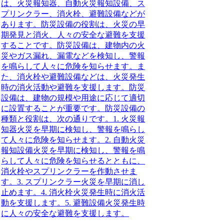
は、火災報知器、自動火災報知設備、ス
プリンクラー、消火栓、避難設備などが
あります。
防災設備の役割は、火災の早
期発見と消火、人々の安全な避難を支援
することです。防災設備は、建物内の火
災やガス漏れ、漏電などを検知し、警報
を鳴らして人々に危険を知らせます。ま
た、消火栓や避難設備などは、火災発生
時の消火活動や避難を支援します。防災
設備は、建物の規模や用途に応じて適切
に設置することが重要です。防災設備の
種類と役割は、次の通りです。
1. 火災報
知器
火災を早期に検知し、警報を鳴らし
て人々に危険を知らせます。
2. 自動火災
報知設備
火災を早期に検知し、警報を鳴
らして人々に危険を知らせるとともに、
消火栓やスプリンクラーを作動させま
す。
3. スプリンクラー
火災を早期に消し
止めます。
4. 消火栓
火災発生時に消火活
動を支援します。
5. 避難設備
火災発生時
に人々の安全な避難を支援します。