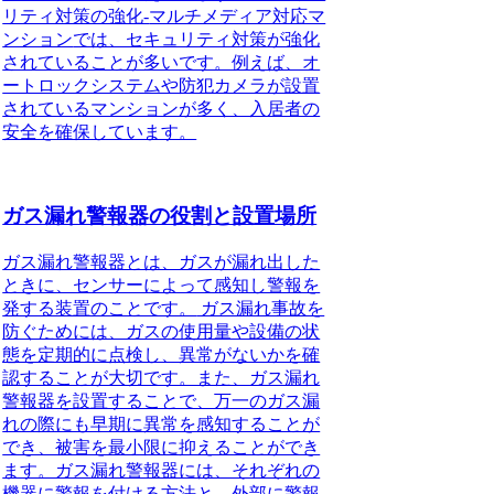
リティ対策の強化-
マルチメディア対応マ
ンション
では、セキュリティ対策が強化
されていることが多いです。例えば、オ
ートロックシステムや防犯カメラが設置
されているマンションが多く、入居者の
安全を確保しています。
ガス漏れ警報器の役割と設置場所
ガス漏れ警報器とは、ガスが漏れ出した
ときに、センサーによって感知し警報を
発する装置のことです。
ガス漏れ事故を
防ぐためには、ガスの使用量や設備の状
態を定期的に点検し、異常がないかを確
認することが大切です。また、ガス漏れ
警報器を設置することで、万一のガス漏
れの際にも早期に異常を感知することが
でき、被害を最小限に抑えることができ
ます。ガス漏れ警報器には、それぞれの
機器に警報を付ける方法と、外部に警報