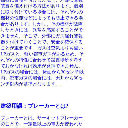
装置を備え付ける方法があります。個別
に取り付けている場合には、それぞれの
機材の性能などによっても防止できる場
合があります。しかし、その機材が故障
したときには、異常を感知することがで
きません。そこで、外部にガス漏れ警報
器を付けておくことで、安全を確保する
ことが重要です。
ガスは空気よりも重い
LPガスと、軽い都市ガスがあるため、そ
れぞれの特性に合わせて設置場所を考え
ておかなければ効果が発揮できません。
LPガスの場合には、床面から30センチ以
内、都市ガスの場合には、天井から30セ
ンチ以内が基準となります。
建築用語：ブレーカーとは?
ブレーカーとは、サーキットブレーカー
のこと
で、一定量以上の電力が使われた