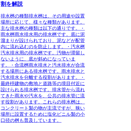
割を解説
排水桝の種類
排水桝は、その用途や設置
場所に応じて、様々な種類があります。
主な排水桝の種類は以下の通りです。・
雨水桝雨水排水用の排水桝です。底に泥
溜まりが設けられており、泥などが配管
内に流れ込むのを防止します。・汚水桝
汚水排水用の排水桝です。汚物が滞留し
ないように、底が斜めになっていま
す。・合流桝雨水排水と汚水排水が合流
する場所にある排水桝です。雨水排水と
汚水排水を分離する役割があります。・
最終枡建物の敷地と道路等の境目付近に
設けられる排水桝です。排水管から流れ
てきた雨水や汚水を、公共の排水管に流
す役割があります。これらの排水桝は、
コンクリート製の物が主流ですが、狭い
場所に設置するために塩化ビニル製の小
口径の桝も普及しています。