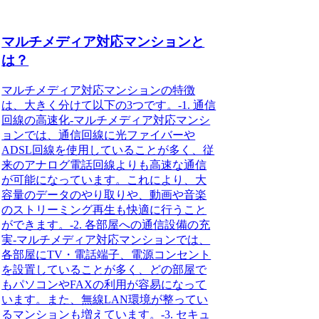
マルチメディア対応マンションと
は？
マルチメディア対応マンションの特徴
は、大きく分けて以下の3つです。-1. 通信
回線の高速化-
マルチメディア対応マンシ
ョン
では、通信回線に光ファイバーや
ADSL回線を使用していることが多く、従
来のアナログ電話回線よりも高速な通信
が可能になっています。これにより、大
容量のデータのやり取りや、動画や音楽
のストリーミング再生も快適に行うこと
ができます。-2. 各部屋への通信設備の充
実-
マルチメディア対応マンション
では、
各部屋にTV・電話端子、電源コンセント
を設置していることが多く、どの部屋で
もパソコンやFAXの利用が容易になって
います。また、無線LAN環境が整ってい
るマンションも増えています。-3. セキュ