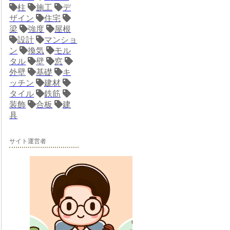
柱
施工
デ
ザイン
住宅
梁
強度
屋根
設計
マンショ
ン
換気
モル
タル
壁
窓
外壁
基礎
キ
ッチン
建材
タイル
鉄筋
装飾
合板
建
具
サイト運営者