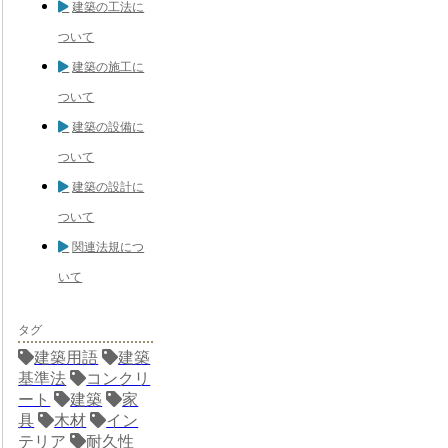
建築の工法に
ついて
建築の施工に
ついて
建築の設備に
ついて
建築の設計に
ついて
関連法規につ
いて
タグ
建築用語
建築
基準法
コンクリ
ート
建築
家
具
木材
イン
テリア
耐久性