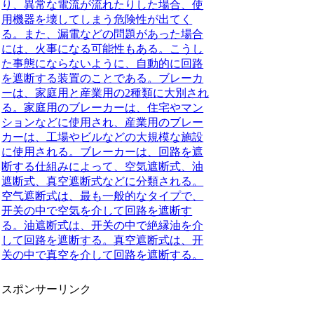
り、異常な電流が流れたりした場合、使
用機器を壊してしまう危険性が出てく
る。また、漏電などの問題があった場合
には、火事になる可能性もある。こうし
た事態にならないように、自動的に回路
を遮断する装置のことである。ブレーカ
ーは、家庭用と産業用の2種類に大別され
る。家庭用のブレーカーは、住宅やマン
ションなどに使用され、産業用のブレー
カーは、工場やビルなどの大規模な施設
に使用される。ブレーカーは、回路を遮
断する仕組みによって、空気遮断式、油
遮断式、真空遮断式などに分類される。
空气遮断式は、最も一般的なタイプで、
开关の中で空気を介して回路を遮断す
る。油遮断式は、开关の中で絶縁油を介
して回路を遮断する。真空遮断式は、开
关の中で真空を介して回路を遮断する。
スポンサーリンク