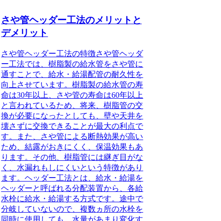
さや管ヘッダー工法のメリットと
デメリット
さや管ヘッダー工法の特徴
さや管ヘッダ
ー工法では、樹脂製の給水管をさや管に
通すことで、給水・給湯配管の耐久性を
向上させています。樹脂製の給水管の寿
命は30年以上、さや管の寿命は60年以上
と言われているため、将来、樹脂管の交
換が必要になったとしても、壁や天井を
壊さずに交換できることが最大の利点で
す。また、さや管による断熱効果が高い
ため、結露がおきにくく、保温効果もあ
ります。その他、樹脂管には継ぎ目がな
く、水漏れもしにくいという特徴があり
ます。ヘッダー工法とは、給水・給湯を
ヘッダーと呼ばれる分配装置から、各給
水栓に給水・給湯する方式です。途中で
分岐していないので、複数ヵ所の水栓を
同時に使用しても、水量があまり変化す