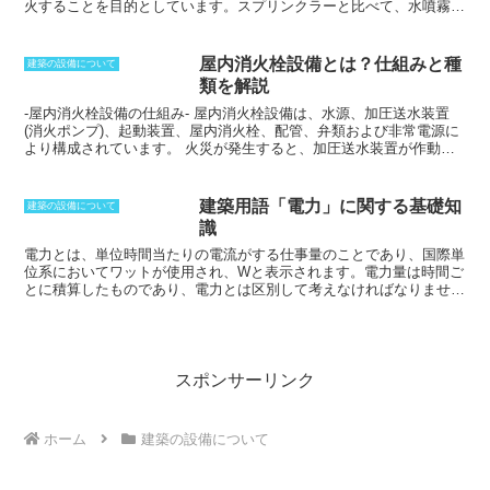
火することを目的としています。
スプリンクラーと比べて
、水噴霧消
火設備は散水される粒が小さく細かいのが特徴です。これによって、
水分を急激に蒸発させることができるようになり、気化熱の効果によ
って火災時に発生する熱を奪い取り冷却することができる
のです。ま
屋内消火栓設備とは？仕組みと種
建築の設備について
た、噴霧することによって、水蒸気も発生させることができ、燃え続
類を解説
けるためになくてはならない酸素も遮断する役目もあります。一般的
なスプリンクラーよりも水圧を高めてあるだけではなく、ヘッド部分
-屋内消火栓設備の仕組み-
屋内消火栓設備は、水源、加圧送水装置
も異なるものを使用しているのが特徴です。
(消火ポンプ)、起動装置、屋内消火栓、配管、弁類および非常電源に
より構成されています。
火災が発生すると、加圧送水装置が作動
し、屋内消火栓箱に収納されたホースとノズルを延長して消火活動を
行います。ポンプの起動は、主に専用の押しボタンによるものと、自
動火災報知設備の発信機を押すことによるものがあります。 屋内消
建築用語「電力」に関する基礎知
建築の設備について
火栓設備の消火能力は、放水圧力、放水量、操作性によって1号消火
識
栓、易操作性1号消火栓、2号消火栓に区分されています。
電力とは、単位時間当たりの電流がする仕事量のこと
であり、国際単
位系においてワットが使用され、Wと表示されます。電力量は時間ご
とに積算したものであり、電力とは区別して考えなければなりませ
ん。電力の消費量は、一般家庭で見ると、季節や地域ごとに大きな差
が出てきます。夏場のエアコンの冷房は、家庭内の電力消費量の半分
近くと大きな電力を消費することになりますが、冷夏となればそれほ
ど消費されません。通年で見ると、最も大きな電力消費をするのは冷
蔵庫と言われ、エアコンなどよりもはるかに大きくなっています。電
スポンサーリンク
力の消費量を減らしていくことを節電と呼びます。必要なエネルギー
より待機電力をカットすることが有効だと言えます。
ホーム
建築の設備について