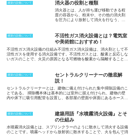
消火器の役割と種類
建築の設備について
消火器とは、人が持ち運び移動できる程
度の容器から、粉末や、その他の消火剤
を圧力により放射して消火を行なう、初
期消火用の器具
です。消火剤には、リン
酸円筒を主成分とした粉末薬剤や、炭酸
カリウムの水溶液である強化液、ハロン
不活性ガス消火設備とは？電気室
建築の設備について
1301等を放射するガス系消火剤などがあ
や美術館におすすめ！
ります。消火器の設置は小型の消火器で
は歩行距離20mごと、大型消火器では歩
不活性ガス消火設備の仕組み
不活性ガス消火設備は、消火剤として不
行距離30mごと、さらに電気室や多量の
活性ガスを使用する消火設備です。不活性ガスとは、酸素と反応しな
火気使用場所に設置が必要だ。もっとも
いガスのことで、火災の原因となる可燃物を酸素から隔離することで
一般的な粉末消火器は、粉の種類によっ
消火します。不活性ガス消火設備は、電気室や美術館、精密機械室な
てABC粉末と、BC粉末の二種に分かれま
ど、火災の影響を最小限に抑えたい場所で使用されています。不活性
す。一気に消火するが、再燃することも
ガス消火設備の仕組みは、火災が発生すると、センサーが感知して消
セントラルクリーナーの徹底解
建築の設備について
あり、放射時間も短いため消火に技術を
火剤の放出バルブが開き、不活性ガスが放出されます。不活性ガス
説！
要します。一方、強化液消火器は、水性
は、可燃物を包み込んで酸素を遮断することで、火災を消火します。
で再燃しにくく、放射時間が長いのが特
不活性ガスは、消火剤自体の毒性はありませんが、空間の酸素濃度を
セントラルクリーナーとは、建物に備え付けられた集中掃除設備のこ
徴。しかし、粉末消火器に比べると重く
低下させていくため、人的危害が生じる可能性があります。そのた
とである。
掃除機本体は基本的には室外に据え付けられ、建物の壁
持ち運びが困難です。
め、安全対策を徹底しておかなければなりません。
内や床下に吸引用配管を設置し、各部屋の壁面や床面にあるホース取
り付け口に掃除機ホースを取り付けて掃除する。
吸引したゴミや排気
は、配管を通って外に送り出されるため、排気によるゴミやホコリの
再飛散を防げる。
本体は外に固定されているため、掃除の際は掃除す
建築用語『水噴霧消火設備』とそ
建築の設備について
る部屋にホースを持っていくだけと手軽で、
室内では掃除の際にも音
の仕組み
がほとんどしないといったメリットがある。
吸引したゴミは、外の
本体内の紙パックに集められる。
水噴霧消火設備
とは、スプリンクラーのように散水して消火する設備
のことです。噴霧ヘッドから放射状に散水することで、火を包んで消