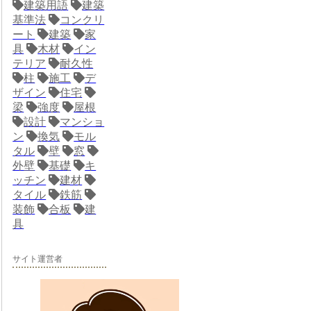
建築用語
建築
基準法
コンクリ
ート
建築
家
具
木材
イン
テリア
耐久性
柱
施工
デ
ザイン
住宅
梁
強度
屋根
設計
マンショ
ン
換気
モル
タル
壁
窓
外壁
基礎
キ
ッチン
建材
タイル
鉄筋
装飾
合板
建
具
サイト運営者