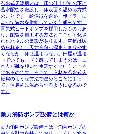
温水式床暖房
とは、床の仕上げ材の下に
温水配管を敷設し、床表面を温める方式
のことです。
給湯器を含め、ボイラーに
よって温水を供給していく
仕組みです。
電気式ヒートポンプを採用したものもあ
り、配管を施工する方法とユニット化さ
れたパネルの敷設があります。
空気は暖
められると、天井方向へ溜まりまりやす
くなるが、床は温まらない
。部屋が温ま
っていても、寒く感じてしまうのは、日
本人が靴を脱いで生活するというところ
にあるのです。
そこで、床材を温水式床
暖房のような方法で温めることによっ
て、体感的に温められるようになる
ので
す。
動力消防ポンプ設備とは何か
動力消防ポンプ設備とは、消防ポンプの
中でも動力を持っており、自立して水を