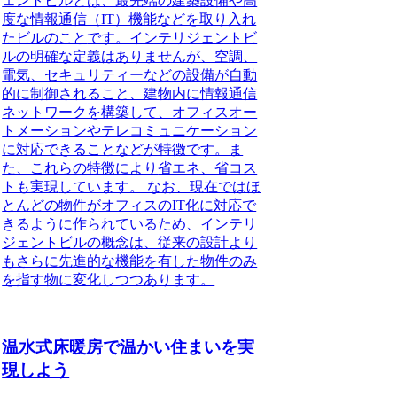
ェントビルとは、最先端の建築設備や高
度な情報通信（IT）機能などを取り入れ
たビルのこと
です。インテリジェントビ
ルの明確な定義はありませんが、空調、
電気、セキュリティーなどの設備が自動
的に制御されること、建物内に情報通信
ネットワークを構築して、オフィスオー
トメーションやテレコミュニケーション
に対応できることなどが特徴です。ま
た、これらの特徴により
省エネ、省コス
トも実現
しています。 なお、現在ではほ
とんどの物件がオフィスのIT化に対応で
きるように作られているため、インテリ
ジェントビルの概念は、従来の設計より
もさらに先進的な機能を有した物件のみ
を指す物に変化しつつあります。
温水式床暖房で温かい住まいを実
現しよう