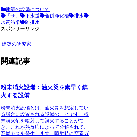
建築の設備について
「サ」
下水道
合併浄化槽
排水
水質汚染
雑排水
スポンサーリンク
建築の研究家
関連記事
粉末消火設備：油火災を素早く鎮
火する設備
粉末消火設備とは、油火災を想定してい
る場合に設置される設備のことです。
粉
末消火剤を噴射して消火することがで
き、これが熱反応によって分解されて、
不燃ガスを発生します。噴射時に窒素ガ