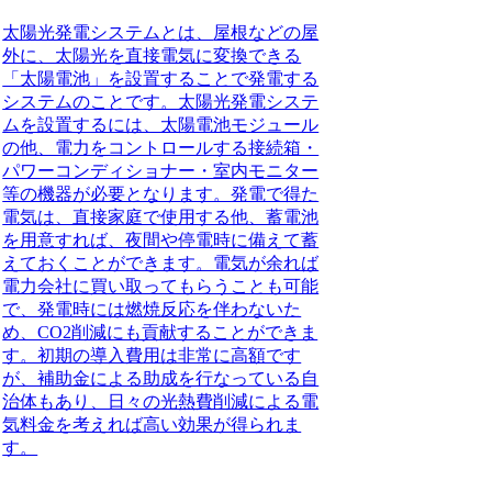
太陽光発電システムとは、
屋根などの屋
外に、太陽光を直接電気に変換できる
「太陽電池」を設置することで発電する
システム
のことです。太陽光発電システ
ムを設置するには、太陽電池モジュール
の他、電力をコントロールする接続箱・
パワーコンディショナー・室内モニター
等の機器が必要となります。発電で得た
電気は、直接家庭で使用する他、蓄電池
を用意すれば、夜間や停電時に備えて蓄
えておくことができます。電気が余れば
電力会社に買い取ってもらうことも可能
で、発電時には燃焼反応を伴わないた
め、CO2削減にも貢献することができま
す。初期の導入費用は非常に高額です
が、補助金による助成を行なっている自
治体もあり、日々の光熱費削減による電
気料金を考えれば高い効果が得られま
す。