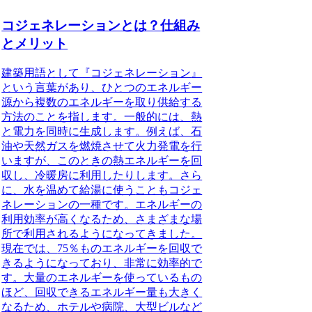
コジェネレーションとは？仕組み
とメリット
建築用語として『
コジェネレーション
』
という言葉があり、
ひとつのエネルギー
源から複数のエネルギーを取り供給する
方法
のことを指します。一般的には、
熱
と電力を同時に生成
します。例えば、石
油や天然ガスを燃焼させて火力発電を行
いますが、このときの
熱エネルギーを回
収し、冷暖房に利用したり
します。さら
に、
水を温めて給湯に使う
こともコジェ
ネレーションの一種です。エネルギーの
利用効率が高くなるため、さまざまな場
所で利用されるようになってきました。
現在では、
75％ものエネルギーを回収で
きる
ようになっており、非常に効率的で
す。大量のエネルギーを使っているもの
ほど、回収できるエネルギー量も大きく
なるため、
ホテルや病院、大型ビルなど