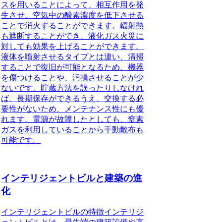
スを用いることによって、相互作用を発
生させ、空気中の酸素濃度を低下させる
ことで消火することができます。輻射熱
も遮断することができ、液化ガス火災に
対しても効果を上げることができます。
液体を噴射させるタイプとは違い、清掃
することで復旧が可能となるため、機器
を傷つけることや、汚損させることが少
ないです。貯蔵方法を誤ったりしなけれ
ば、長期保存ができるうえ、交換する必
要性がないため、メンテナンス性にも優
れます。電源が故障したとしても、窒素
ガスを利用していることから手動散布も
可能です。
インテリジェントビルと建築の進
化
インテリジェントビルの特徴
インテリジ