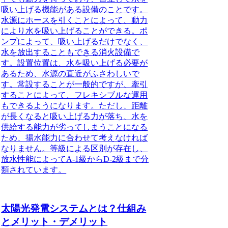
吸い上げる機能がある設備のこと
です。
水源にホースを引くことによって、動力
により水を吸い上げることができる。ポ
ンプによって、吸い上げるだけでなく、
水を放出することもできる消火設備で
す。設置位置は、水を吸い上げる必要が
あるため、水源の直近がふさわしいで
す。常設することが一般的ですが、牽引
することによって、フレキシブルな運用
もできるようになります。ただし、距離
が長くなると吸い上げる力が落ち、水を
供給する能力が劣ってしまうことになる
ため、揚水能力に合わせて考えなければ
なりません。等級による区別が存在し、
放水性能によってA-1級からD-2級まで分
類されています。
太陽光発電システムとは？仕組み
とメリット・デメリット