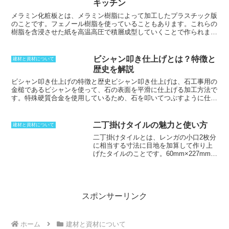
キッチン
木材は、それらを長手方向につながるよ
うに接合しますが、その際『男木』や
メラミン化粧板
とは、メラミン樹脂によって加工したプラスチック版
『女木』という方法を用いることで接合
のことです。フェノール樹脂を使っていることもあります。これらの
強度を上げることができます。接合では
樹脂を含浸させた紙を高温高圧で積層成型していくことで作られま
あらかじめ木材に『蟻桟』と呼ばれる溝
す。樹脂を使うことによって、耐熱性も向上させることができるだけ
を設けておき、それぞれの材を『蟻桟』
ではなく、耐水性や耐候性、耐摩耗性を高めることができます。傷に
で重ねることで接合することになりま
も強く、熱にも耐えられるようになるため、キッチンなどで用いれ
ビシャン叩き仕上げとは？特徴と
建材と資材について
す。『男木』と『女木』を接合すること
ば、加熱している道具も置けます。表面にはつやを出すことができる
歴史を解説
で『胴差（どうざ）』という木材を形成
ようになり、フラットにも凹凸にも作り上げることが可能です。キッ
することができ、この方法を『胴差蟻継
チン周りに使うということで考えた場合、様々な面から高機能な素材
ビシャン叩き仕上げの特徴と歴史
ビシャン叩き仕上げは、石工事用の
ぎ』と呼んでいます。
と言えます。テーブルやカウンターに使うとしても、耐久性や機能性
金槌であるビシャンを使って、石の表面を平滑に仕上げる加工方法で
が向上するため、高級感とともに実用性も高められます。
す。特殊硬質合金を使用しているため、石を叩いてつぶすように仕上
げることができ、滑らかな表面を得ることができます。この仕上げ方
は、和の風情を感じさせる魅力的な仕上がりとなりますが、手作業で
しか行えないため、職人の技術と手間が必要になり、単価が割高にな
二丁掛けタイルの魅力と使い方
建材と資材について
る傾向にあります。また、ビシャン叩き仕上げを行うには、石材の強
二丁掛けタイルとは、レンガの小口2枚分
度が小松石以上であることが条件であり、柔らかい石材では加工でき
に相当する寸法に目地を加算して作り上
ません。ビシャン叩き仕上げの歴史は古く、平安時代から行われてい
げたタイルのことです
。60mm×227mmで
たとされています。当初は、仏像の台座や石塔などに使われていまし
作られ、厚さは内装用が4mm〜8mm程度
たが、次第に住宅や城郭にも用いられるようになりました。江戸時代
で作られるが、外装用は5mm〜15mmと
には、ビシャン叩き仕上げが盛んに行われ、多くの優れた作品が作ら
かなりの差があります。床用として作ら
れました。現代でも、ビシャン叩き仕上げは神社仏閣や公共施設、邸
れている物もあり、用途によって使い分
宅などで使用されており、その伝統的な技法は脈々と受け継がれてい
けされます。1㎡当たり64枚使う計算にな
スポンサーリンク
ます。
ります。小口タイルと寸法を組み合わせ
ることができるため、仕上げに変化を付
けることができます。ホームセンターや
ホーム
建材と資材について
インターネットで手軽に手に入れること