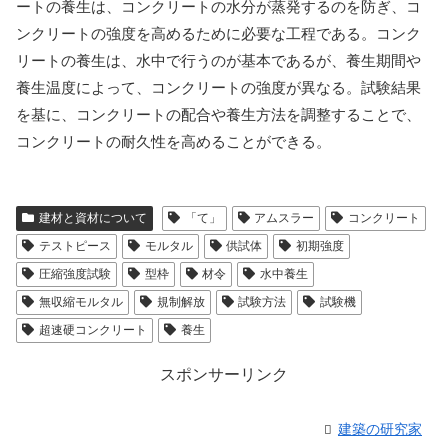
ートの養生は、コンクリートの水分が蒸発するのを防ぎ、コ
ンクリートの強度を高めるために必要な工程である。コンク
リートの養生は、水中で行うのが基本であるが、養生期間や
養生温度によって、コンクリートの強度が異なる。試験結果
を基に、コンクリートの配合や養生方法を調整することで、
コンクリートの耐久性を高めることができる。
建材と資材について
「て」
アムスラー
コンクリート
テストピース
モルタル
供試体
初期強度
圧縮強度試験
型枠
材令
水中養生
無収縮モルタル
規制解放
試験方法
試験機
超速硬コンクリート
養生
スポンサーリンク
建築の研究家