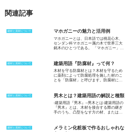
関連記事
マホガニーの魅力と活用例
建材と資材について
マホガニーとは、日本語では桃花心木、
センダン科マホガニー属の木で世界三大
銘木のひとつである。
「マホガニー」と
は、日本語では桃花心木、センダン科マ
ホガニー属の木で世界三大銘木のひとつ
である。「マホガニー」は高級木材とし
建築用語『防腐材』って何？
建材と資材について
て世界的にも需要が高く、ヨーロッパの
木材を守る防腐材とは？
木材を守るため
宮殿やホテル、豪華客船の内装や家具、
に薬剤によって防腐処理を施した材のこ
日本では東京駅のステーションホテルの
とを
「防腐材」
と呼びます。防腐材に含
内装などにも使用されている。「マホガ
まれる薬剤は、クロムやヒ素系、銅など
ニー」は、同じく三大銘木のひとつであ
です。木材を腐朽菌による生物劣化から
るウォールナットと比較して女性的な雰
防ぐ働きがあり、防腐処理することで木
囲気を持っており、淡赤色から赤みがか
男木とは？建築用語の解説と種類
建材と資材について
材の寿命を延ばすことができます。防腐
った茶褐色まで様々な表情を見せる光沢
-
建築用語『男木』
--男木とは-
建築用語の
材は、主に2種類の処理方法があります。
や、光の反射によって見えるしま模様や
『男木』とは、木材を接合する際の継ぎ
1つは、あらかじめ工場で薬剤を加圧注入
さざ波のような模様が特徴である。「マ
手のうち、凸型をなす方の材、または上
する方法で、もう1つは、現場で塗布する
ホガニー」は加工性や寸法安定性、耐久
になる方の材のことです。同じように
表面処理方法です。防腐材の処理方法
性が高いので、内装部材や高級車のハン
『男木』の対語が『女木』であり、こち
は、木材の使用目的や環境に合わせて選
ドルやダッシュボード、楽器ではギター
らは凹型をなす方の材、または下になる
択することができます。
メラミン化粧板で作るおしゃれな
やドラム等にも使用されている。
建材と資材について
方の材を称します。継ぎ合わせるための