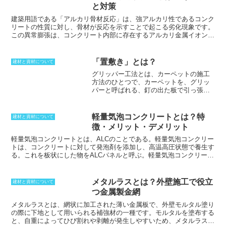
と対策
建築用語である「アルカリ骨材反応」は、強アルカリ性であるコンク
リートの性質に対し、骨材が反応を示すことで起こる劣化現象です。
この異常膨張は、
コンクリート内部に存在するアルカリ金属イオンと
特定の鉱物が反応することによって引き起こされる
ものです。大部分
のアルカリ骨材反応は、内部で生成された水ガラス層が未反応のシリ
カ成分と反応して膨張反応を起こすアルカリシリカ反応と呼ばれるも
「置敷き」とは？
建材と資材について
のによって生じます。この膨張反応によって体積が膨張し、膨張圧が
グリッパー工法とは
、カーペットの施工
高まると、耐力を超えた段階でひび割れが見られます。ひび割れに方
方法のひとつで、カーペットを、グリッ
向性が見られず、大きな力になると10mm以上のクラックを生じてし
パーと呼ばれる、釘の出た板で引っ張る
まうのが特徴です。かつて海砂などが使われていた時代には多く見ら
ように部屋の四隅に止める方法だ。グリ
れる現象であるため、現在は無害骨材を使用するなどの対策が講じら
ッパーは、フローリングなどの床材に固
れています。
定されており、カーペットはグリッパー
軽量気泡コンクリートとは？特
建材と資材について
に引っ掛けられる。グリッパー工法は、
徴・メリット・デメリット
接着剤やテープを使用しないため、カー
ペットの取り外しや交換が容易である。
軽量気泡コンクリート
とは、ALCのことである。
軽量気泡コンクリー
また、カーペットの下にスペースができ
ト
は、コンクリートに対して発泡剤を添加し、高温高圧状態で養生す
るため、床暖房などの熱を効率よく伝え
る。これを板状にした物をALCパネルと呼ぶ。
軽量気泡コンクリート
ることができる。
は、施工自体が容易であり、耐火性も高いことから外装材として使わ
れることが多い。コンクリートに比べると、発泡させた分だけ比重が
軽くなる。屋根などに利用しても、重心が高くならない。建物全体と
メタルラスとは？外壁施工で役立
建材と資材について
しても軽量化を進めることができるため、基礎の強度も下げられるた
つ金属製金網
め、全体的なコストダウンにもつながる。
メタルラスとは、網状に加工された薄い金属板で、外壁モルタル塗り
の際に下地として用いられる補強材の一種です。
モルタルを塗布する
と、自重によってひび割れや剥離が発生しやすいため、メタルラスを