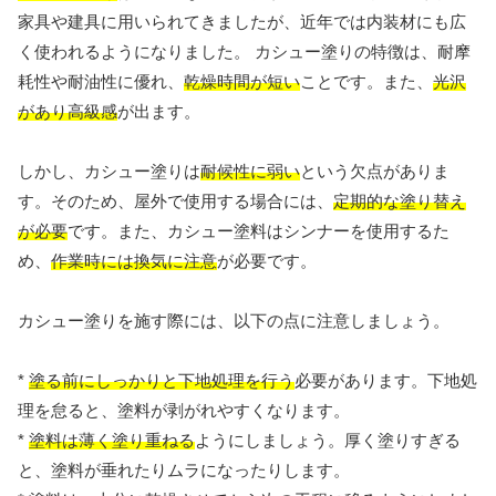
家具や建具に用いられてきましたが、近年では内装材にも広
く使われるようになりました。 カシュー塗りの特徴は、耐摩
耗性や耐油性に優れ、
乾燥時間が短い
ことです。また、
光沢
があり高級感
が出ます。
しかし、カシュー塗りは
耐候性に弱い
という欠点がありま
す。そのため、屋外で使用する場合には、
定期的な塗り替え
が必要
です。また、カシュー塗料はシンナーを使用するた
め、
作業時には換気に注意
が必要です。
カシュー塗りを施す際には、以下の点に注意しましょう。
*
塗る前にしっかりと下地処理を行う
必要があります。下地処
理を怠ると、塗料が剥がれやすくなります。
*
塗料は薄く塗り重ねる
ようにしましょう。厚く塗りすぎる
と、塗料が垂れたりムラになったりします。