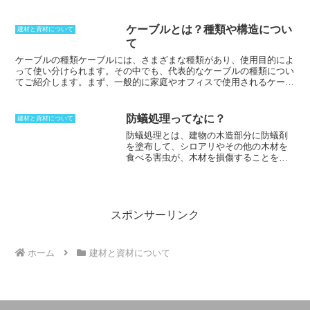
下地に使用することでモルタルをしっかりと固定し、ひび割れや剥離
を防ぐ効果があります。メタルラスは、薄い金属板に切れ目を入れて
引き延ばすことによって網状に加工され、メッシュとも呼ばれます。
ケーブルとは？種類や構造につい
建材と資材について
て
ケーブルの種類
ケーブルには、さまざまな種類があり、使用目的によ
って使い分けられます。その中でも、代表的なケーブルの種類につい
てご紹介します。まず、一般的に家庭やオフィスで使用されるケーブ
ルは、「電線」と呼ばれます。電線は、銅線やアルミニウム線をより
合わせたもので、電気や情報信号を伝送する役割を持っています。電
線には、電流の強さや耐圧によってさまざまな種類があり、使用目的
防蟻処理ってなに？
建材と資材について
に応じて適切な電線を選ぶ必要があります。次に、送電線や電気工事
防蟻処理とは、建物の木造部分に防蟻剤
に使用されるケーブルは、「電力ケーブル」と呼ばれます。電力ケー
を塗布して、シロアリやその他の木材を
ブルは、電流の強さや耐圧が高い電線を束ねたもので、電気や情報を
食べる害虫が、木材を損傷することを防
長距離に伝送する役割を持っています。電力ケーブルには、屋外や屋
ぐ処理を指します。
防蟻処理は、土台や
内での使用に適したタイプ、高圧や低圧に対応したタイプなど、さま
柱、梁、根太などの構造材や、フローリ
ざまな種類があります。また、通信やデータ伝送に使用されるケーブ
ングや壁パネルなどの内装材など、木造
ルは、「通信ケーブル」と呼ばれます。通信ケーブルは、光ファイバ
部分のあらゆる部分に対して施す必要が
ーや銅線などを使用して、音声やデータを伝送する役割を持っていま
あります。
防蟻処理には、シロアリを寄
スポンサーリンク
す。通信ケーブルにも、長距離通信や短距離通信に適したタイプ、光
せ付けない忌避剤や、シロアリを殺す駆
ファイバーや銅線を使用したタイプなど、さまざまな種類がありま
除剤など様々な薬剤が使用され、構造材
す。
に直接塗布する工法や、土壌に散布する
ホーム
建材と資材について
土壌散布工法、床下の襦袢面に防蟻シー
トを張る工法など、様々な工法がありま
す。また、耐蟻性のある木材を使用する
方法もあります。