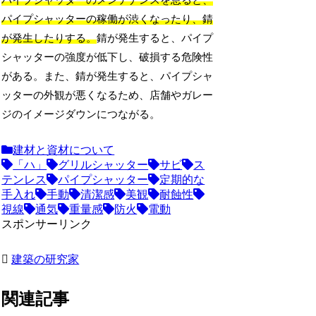
パイプシャッターのメンテナンスを怠ると、
パイプシャッターの稼働が渋くなったり、錆
が発生したりする。
錆が発生すると、パイプ
シャッターの強度が低下し、破損する危険性
がある。また、錆が発生すると、パイプシャ
ッターの外観が悪くなるため、店舗やガレー
ジのイメージダウンにつながる。
建材と資材について
「ハ」
グリルシャッター
サビ
ス
テンレス
パイプシャッター
定期的な
手入れ
手動
清潔感
美観
耐蝕性
視線
通気
重量感
防火
電動
スポンサーリンク
建築の研究家
関連記事