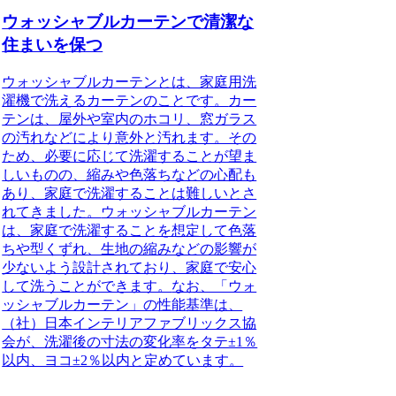
ウォッシャブルカーテンで清潔な
住まいを保つ
ウォッシャブルカーテンとは、家庭用洗
濯機で洗えるカーテンのことです。
カー
テンは、屋外や室内のホコリ、窓ガラス
の汚れなどにより意外と汚れます。その
ため、必要に応じて洗濯することが望ま
しいものの、縮みや色落ちなどの心配も
あり、家庭で洗濯することは難しいとさ
れてきました。
ウォッシャブルカーテン
は、家庭で洗濯することを想定して色落
ちや型くずれ、生地の縮みなどの影響が
少ないよう設計されており、家庭で安心
して洗うことができます。
なお、「ウォ
ッシャブルカーテン」の性能基準は、
（社）日本インテリアファブリックス協
会が、洗濯後の寸法の変化率をタテ±1％
以内、ヨコ±2％以内と定めています。