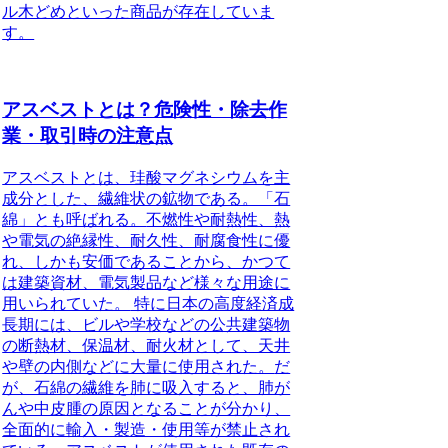
ル木どめといった商品が存在していま
す。
アスベストとは？危険性・除去作
業・取引時の注意点
アスベストとは、珪酸マグネシウムを主
成分とした、繊維状の鉱物である。「石
綿」とも呼ばれる。
不燃性や耐熱性、熱
や電気の絶縁性、耐久性、耐腐食性に優
れ、しかも安価であることから、かつて
は建築資材、電気製品など様々な用途に
用いられていた。
特に日本の高度経済成
長期には、ビルや学校などの公共建築物
の断熱材、保温材、耐火材として、天井
や壁の内側などに大量に使用された。
だ
が、石綿の繊維を肺に吸入すると、肺が
んや中皮腫の原因となることが分かり、
全面的に輸入・製造・使用等が禁止され