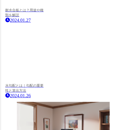
耐水合板とは？用途や種
類を解説
2024.01.27
水勾配とは｜勾配の重要
性と算出方法
2024.01.26