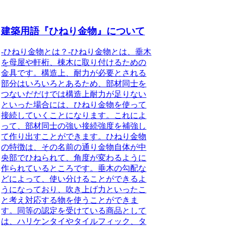
建築用語『ひねり金物』について
-ひねり金物とは？-
ひねり金物とは、垂木
を母屋や軒桁、棟木に取り付けるための
金具です。
構造上、耐力が必要とされる
部分はいろいろとあるため、部材同士を
つないだだけでは構造上耐力が足りない
といった場合には、ひねり金物を使って
接続していくことになります。これによ
って、部材同士の強い接続強度を補強し
て作り出すことができます。ひねり金物
の特徴は、その名前の通り金物自体が中
央部でひねられて、角度が変わるように
作られているところです。垂木の勾配な
どによって、使い分けることができるよ
うになっており、吹き上げ力といったこ
と考え対応する物を使うことができま
す。同等の認定を受けている商品として
は、ハリケンタイやタイルフィック、タ