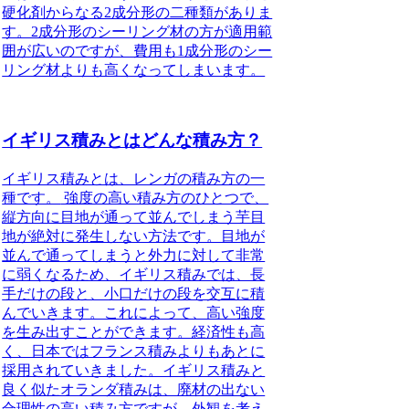
硬化剤からなる2成分形の二種類がありま
す。2成分形のシーリング材の方が適用範
囲が広いのですが、費用も1成分形のシー
リング材よりも高くなってしまいます。
イギリス積みとはどんな積み方？
イギリス積みとは、レンガの積み方の一
種です。
強度の高い積み方のひとつで、
縦方向に目地が通って並んでしまう芋目
地が絶対に発生しない方法です。目地が
並んで通ってしまうと外力に対して非常
に弱くなるため、イギリス積みでは、長
手だけの段と、小口だけの段を交互に積
んでいきます。これによって、高い強度
を生み出すことができます。経済性も高
く、日本ではフランス積みよりもあとに
採用されていきました。イギリス積みと
良く似たオランダ積みは、廃材の出ない
合理性の高い積み方ですが、外観を考え