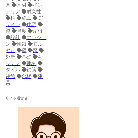
具
木材
イン
テリア
耐久性
柱
施工
デ
ザイン
住宅
梁
強度
屋根
設計
マンショ
ン
換気
モル
タル
壁
窓
外壁
基礎
キ
ッチン
建材
タイル
鉄筋
装飾
合板
建
具
サイト運営者