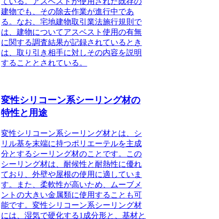
ている。アスベストが使用された既存の
建物でも、その除去作業が進行中であ
る。なお、宅地建物取引業法施行規則で
は、建物についてアスベスト使用の有無
に関する調査結果が記録されているとき
は、取り引き相手に対しその内容を説明
することとされている。
変性シリコーン系シーリング材の
特性と用途
変性シリコーン系シーリング材とは、シ
リル基を末端に持つポリエーテルを主成
分とするシーリング材のことです。
この
シーリング材は、耐候性と耐熱性に優れ
ており、外壁や屋根の使用に適していま
す。また、柔軟性が高いため、ムーブメ
ントの大きい金属類に使用することも可
能です。変性シリコーン系シーリング材
には、湿気で硬化する1成分形と、基材と