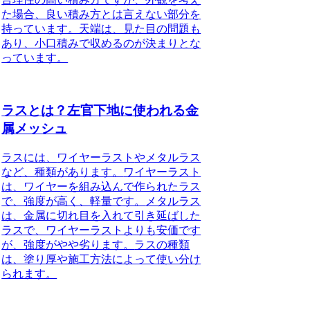
た場合、良い積み方とは言えない部分を
持っています。天端は、見た目の問題も
あり、小口積みで収めるのが決まりとな
っています。
ラスとは？左官下地に使われる金
属メッシュ
ラスには、
ワイヤーラスト
や
メタルラス
など、種類があります。
ワイヤーラスト
は、ワイヤーを組み込んで作られたラス
で、強度が高く、軽量です。
メタルラス
は、金属に切れ目を入れて引き延ばした
ラスで、ワイヤーラストよりも安価です
が、強度がやや劣ります。
ラスの種類
は、塗り厚や施工方法によって使い分け
られます。