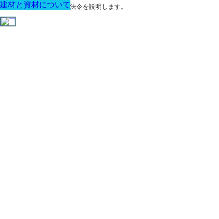
建材と資材について
建材と資材について
建材と資材について
建材と資材について
建材と資材について
建材と資材について
建材と資材について
建築に関する用語と関連法令を説明します。