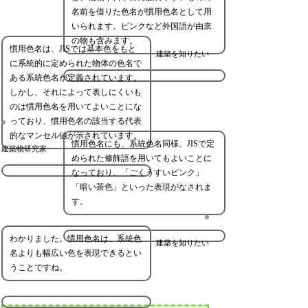
名前を借りた色名が慣用色名として用
いられます。ピンクなど外国語が由来
の物も含みます。
慣用色名は、JISでは基本色をもと
建築を知りたい
に系統的に定められた物体の色名で
ある系統色名が定義されています。
しかし、それによって表しにくいも
のは慣用色名を用いてよいことにな
っており、慣用色名の該当する代表
的なマンセル値が示されています。
慣用色名にも、系統色名同様、JISで定
建築物研究家
められた修飾語を用いてもよいことに
なっており、「ごくうすいピンク」
「暗い茶色」といった表現がなされま
す。
わかりました。慣用色名は、系統色
建築を知りたい
名よりも幅広い色を表現できるとい
うことですね。