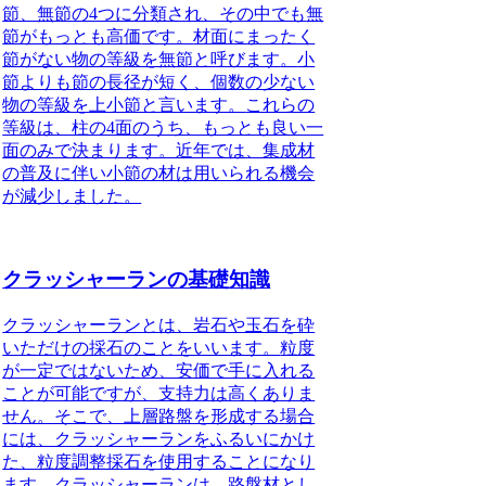
節、無節の4つに分類され、その中でも
無
節がもっとも高価
です。
材面にまったく
節がない物の等級を無節と呼びます
。
小
節よりも節の長径が短く、個数の少ない
物の等級を上小節と言います。
これらの
等級は、柱の4面のうち、もっとも良い一
面のみで決まります。近年では、集成材
の普及に伴い
小節の材は用いられる機会
が減少しました。
クラッシャーランの基礎知識
クラッシャーランとは、岩石や玉石を砕
いただけの採石のことをいいます。
粒度
が一定ではないため、安価で手に入れる
ことが可能ですが、支持力は高くありま
せん。そこで、上層路盤を形成する場合
には、クラッシャーランをふるいにかけ
た、粒度調整採石を使用することになり
ます。クラッシャーランは、路盤材とし