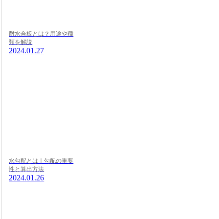
耐水合板とは？用途や種
類を解説
2024.01.27
水勾配とは｜勾配の重要
性と算出方法
2024.01.26