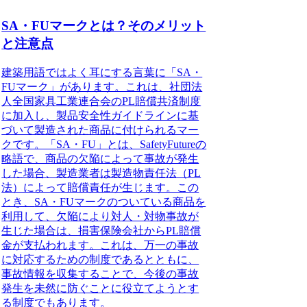
SA・FUマークとは？そのメリット
と注意点
建築用語ではよく耳にする言葉に「
SA・
FUマーク
」があります。これは、社団法
人全国家具工業連合会のPL賠償共済制度
に加入し、製品安全性ガイドラインに基
づいて製造された商品に付けられるマー
クです。「
SA・FU
」とは、
SafetyFuture
の
略語で、商品の欠陥によって事故が発生
した場合、製造業者は製造物責任法（PL
法）によって賠償責任が生じます。この
とき、
SA・FUマーク
のついている商品を
利用して、欠陥により対人・対物事故が
生じた場合は、損害保険会社からPL賠償
金が支払われます。これは、万一の事故
に対応するための制度であるとともに、
事故情報を収集することで、今後の事故
発生を未然に防ぐことに役立てようとす
る制度でもあります。