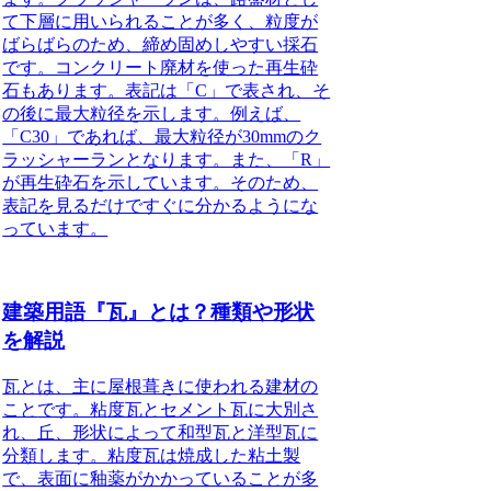
て下層に用いられることが多く、粒度が
ばらばらのため、締め固めしやすい採石
です。コンクリート廃材を使った再生砕
石もあります。表記は「C」で表され、そ
の後に最大粒径を示します。例えば、
「C30」であれば、最大粒径が30mmのク
ラッシャーランとなります。また、「R」
が再生砕石を示しています。そのため、
表記を見るだけですぐに分かるようにな
っています。
建築用語『瓦』とは？種類や形状
を解説
瓦とは、主に
屋根葺きに使われる建材の
こと
です。粘度瓦とセメント瓦に大別さ
れ、丘、形状によって和型瓦と洋型瓦に
分類します。粘度瓦は焼成した粘土製
で、表面に釉薬がかかっていることが多