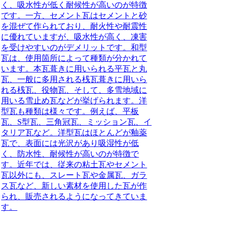
く、吸水性が低く耐候性が高いのが特徴
です。一方、セメント瓦はセメントと砂
を混ぜて作られており、耐火性や耐震性
に優れていますが、吸水性が高く、凍害
を受けやすいのがデメリットです。和型
瓦は、使用箇所によって種類が分かれて
います。本瓦葺きに用いられる平瓦と丸
瓦、一般に多用される桟瓦葺きに用いら
れる桟瓦、役物瓦、そして、多雪地域に
用いる雪止め瓦などが挙げられます。洋
型瓦も種類は様々です。例えば、平板
瓦、S型瓦、三角冠瓦、ミッション瓦、イ
タリア瓦など。洋型瓦はほとんどが釉薬
瓦で、表面には光沢があり吸湿性が低
く、防水性、耐候性が高いのが特徴で
す。近年では、従来の粘土瓦やセメント
瓦以外にも、スレート瓦や金属瓦、ガラ
ス瓦など、新しい素材を使用した瓦が作
られ、販売されるようになってきていま
す。