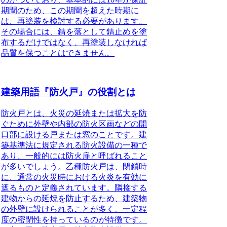
期間のため、この期間を超えた時期に
は、再塗装を検討する必要があります。
その場合には、錆を落として錆止めを塗
布するだけではなく、再塗装しなければ
品質を保つことはできません。
建築用語『防火戸』の役割とは
防火戸とは、火災の延焼または拡大を防
ぐために外壁や内部の防火区画などの開
口部に設ける戸または窓のことです。建
築基準法に規定される防火設備の一種で
あり、一般的には防火扉と呼ばれること
が多いでしょう。
乙種防火戸は、閉鎖時
に、通常の火災時における火炎を有効に
遮るものと定義されています。隣接する
建物からの延焼を防止するため、建築物
の外壁に設けられることが多く、一定程
度の密閉性を持っているのが特徴です。