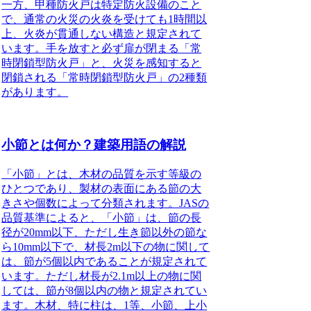
一方、甲種防火戸は特定防火設備のこと
で、通常の火災の火炎を受けても1時間以
上、火炎が貫通しない構造と規定されて
います。手を放すと必ず扉が閉まる「常
時閉鎖型防火戸」と、火災を感知すると
閉鎖される「常時閉鎖型防火戸」の2種類
があります。
小節とは何か？建築用語の解説
「小節」とは
、木材の品質を示す等級の
ひとつであり、製材の表面にある節の大
きさや個数によって分類されます。JASの
品質基準によると、
「小節」は、節の長
径が20mm以下、ただし生き節以外の節な
ら10mm以下で、材長2m以下の物に関して
は、節が5個以内であることが規定されて
います。ただし材長が2.1m以上の物に関
しては、節が8個以内の物と規定されてい
ます。
木材、特に柱は、1等、小節、上小