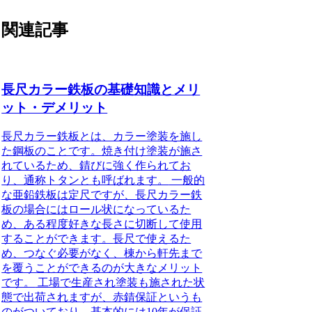
関連記事
長尺カラー鉄板の基礎知識とメリ
ット・デメリット
長尺カラー鉄板とは、カラー塗装を施し
た鋼板のことです。焼き付け塗装が施さ
れているため、錆びに強く作られてお
り、通称トタンとも呼ばれます。
一般的
な亜鉛鉄板は定尺ですが、長尺カラー鉄
板の場合にはロール状になっているた
め、ある程度好きな長さに切断して使用
することができます。
長尺で使えるた
め、つなぐ必要がなく、棟から軒先まで
を覆うことができるのが大きなメリット
です。
工場で生産され塗装も施された状
態で出荷されますが、赤錆保証というも
のがついており、基本的には10年が保証