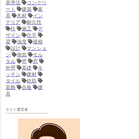
基準法
コンクリ
ート
建築
家
具
木材
イン
テリア
耐久性
柱
施工
デ
ザイン
住宅
梁
強度
屋根
設計
マンショ
ン
換気
モル
タル
壁
窓
外壁
基礎
キ
ッチン
建材
タイル
鉄筋
装飾
合板
建
具
サイト運営者