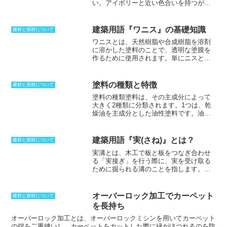
い。アイボリーと近い色合いを持つが、
大きな違いと言える。
こちらには象牙色（ぞうげいろ）という
表現が成りたつ。膨張色である純白に比
べると、色味がかっていることから、膨
建築用語『ワニス』の基礎知識
建材と資材について
張する感じを抑えることができる。オフ
ワニスとは、天然樹脂や合成樹脂を溶剤
ホワイトは、業界によって表現方法が異
に溶かした塗料のことで、透明な塗膜を
なり、インテリアなどでは骨の色という
作るために使用されます。
単にニスと呼
ことでボーンカラーと呼ばれることがあ
ばれることもあり、速乾性の物をニス、
る。ファッション業界では、生成りのこ
そうでない物をワニスと呼び分ける場合
とをオフホワイトと呼ぶことが多い。こ
もあります。ワニスよりは速乾性で透明
れは、漂白される前の白のことであり、
塗料の種類と特徴
建材と資材について
度の高いものをクリヤと呼びます。ワニ
天然繊維の色という意味を持つ。未ざら
塗料の種類
塗料は、その主成分によって
スを塗布した後、溶剤が蒸発したり硬化
しの麻色のことを指していることもあ
大きく2種類に分類されます。1つは、乾
したりすることで塗膜が形成されます。
る。ナチュラルな色合いになるため、素
燥油を主成分とした油性塗料です。油性
溶剤の種類により、乾性油に樹脂を溶か
朴な感じを作り出せる。
塗料は、耐久性や耐水性に優れているの
した油性ワニス、揮発性溶剤に溶かした
が特徴ですが、有機溶剤を使用している
揮発性ワニスなどがあります。木製家具
ため、環境や健康への負荷が懸念されて
の仕上げ塗装や木部塗装の下処理など、
建築用語『実(さね)』とは？
建材と資材について
います。もう1つは、水性塗料です。水性
さまざまな部分に使用することが可能で
実溝とは
、木工で板と板をつなぎ合わせ
塗料は、水で希釈できるため、環境や健
す。ワニスの特徴として、湿気を防ぐ作
る「実接ぎ」を行う際に、実を受け取る
康への負荷が少なく、近年では多く使用
用があります。
ために掘られる溝のことを指します。実
されています。ただし、油性塗料に比べ
とは、板と板をつなぎ合わせる際に片側
て耐久性や耐水性は劣ります。塗料は、
の板に付ける突起部分のことで、これを
その用途に応じてさまざまな種類があり
実溝に差し込むことで板と板を接合しま
ます。木工用、鉄工用、コンクリート用
オーバーロック加工でカーペット
建材と資材について
す。
実接ぎは、板の幅方向につなぐ方法
など、塗る対象によって使い分ける必要
を長持ち
であり
、板の幅には限界があるため、よ
があります。また、塗料には、光沢のあ
り広い幅が必要な場合は、何枚かの板を
オーバーロック加工とは、オーバーロックミシンを用いてカーペット
るものやマットなもの、透明なものな
つなぎ合わせて作り出さなければなりま
の端を二重縫いし、カーペットをカットした際に縁がほつれるのを防
ど、さまざまな質感のものがあります。