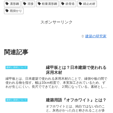
溝形鋼
溶接
軽量溝形鋼
鉄骨造
錆止め材
雨掛かり
スポンサーリンク
建築の研究家
関連記事
縁甲板とは？日本建築で使われる
建材と資材について
床用木材
縁甲板とは、日本建築で使われる床用木材のことで、縁側や板の間で
使われる物を指す。
幅は10cm程度で、本実加工されているため、ず
れが生じにくい。長尺でできており、２間になっている。素材として
は、針葉樹の物を縁甲板と呼ぶことから、スギやヒノキでできている
物が中心。厚さもある程度決まりがあり、４分か５分になっている物
がほとんどある。広葉樹で縁甲板が作られないのは、長尺が取れる程
建築用語『オフホワイト』とは？
建材と資材について
成長することがないため。そのため１m未満の物になりやすく、乱尺
オフホワイトとは、純白ではない白のこ
材となってしまう。合板材で作られるフローリング材と混同されやす
と
。灰色がかった白と称されることが多
いが、縁甲板は本実加工されており、無垢材の１本物であるところが