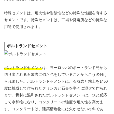
特殊セメントは、耐火性や耐酸性などの特殊な性能を有する
セメントです。特殊セメントは、工場や発電所などの特殊な
用途で使用されます。
ポルトランドセメント
ポルトランドセメント
は、ヨーロッパのポートランド島から
切り出される石灰岩に似た色をしていることからこう名付け
られました。ポルトランドセメントは、石灰岩と粘土を1450
度に焼成して作られたクリンカと石膏を半々に混ぜて作られ
ます。骨材に混和されたポルトランドセメントは、水と反応
して水和物になり、コンクリートの強度や耐久性を高めま
す。コンクリートは、建築構造物には欠かせない材料であ