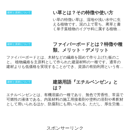
箱形鋼などは柱として使われる。鋼に
って収縮して固まりますが、ガラス内部の温度は下がり方が遅れま
は、炭素を含んでいる普通鋼と、用途の
す。その結果、表面に比べて収縮が遅れ、ガラスの表面には圧縮応力
ためにニッケル、コバルト、クロムと言
層、ガラスの内部には引っ張り応力層が生じた状態になります。この
い草とは？その特徴や使い方
建材と資材について
った物を加えた特殊鋼が存在する。鋼材
表面の圧縮応力層により、一般の板ガラスに比べて、約3.5倍の耐風
い草の特徴
い草は、湿地や浅い水中に生
はこれらの鋼を延ばして成形する圧延に
圧強度を持つ強化ガラスとなります。強化ガラスは、風圧、水圧、衝
える植物です。泥の上で育ち、蔺草と書
よって作られていることが多い。
撃に対して高い能力を持つだけでなく、割れた場合にも、鋭利な破片
く単子葉植物のイグサ科に属する植物で
ではなく細かい粒状となる特徴を持っています。このため、安全性が
す。また、トウシンソウとも呼ばれてい
高いガラスとして、様々な場所で使用されています。
ます。畳表を作るために、水田で栽培さ
れている地域があり、特徴的な植物で
ファイバーボードとは？特徴や種
建材と資材について
す。変わった形状をしており、先のとが
類、メリット・デメリット
った細い茎を持っています。茎は束にな
って生育しているため、見た目ですぐに
ファイバーボードとは、木材などの繊維を固めて作り上げた板のこ
い草であることが分かります。畳で使用
と。
植物繊維を主原料として作られた建築材料の一種です。通常の
される針状の部分は、花茎であり、茎で
建材よりも低価格を実現することができ、資源の有効利用という有効
はありません。茎は非常に短く、地下茎
性も兼ね備えています。ファイバーボードの場合は、いったん繊維を
となっています。葉が退化しているた
解きほぐしてから合成樹脂を使って成形していくため、均一な品質に
め、見た目に葉がないように見えるの
作り替えることができます。ですので、断熱性能や吸音性を考えて
建築用語『エチルベンゼン』と
建材と資材について
も、独特な姿を作り出している理由で
も、品質が均一になるということで効果を高められます。また、端材
は？
す。畳表の他、帽子や枕の材料としても
や廃材といったことも再利用することができるメリットがあります。
使用されています。
しかし、合成樹脂などを使うことによるシックハウス症候群の問題で
エチルベンゼンとは、有機溶媒の一種であり、無色で芳香性、常温で
ある、ホルムアルデヒドを含んでしまうため、規制基準が設けられて
可燃性の液体である。
内装材料の施工用接着剤や塗料の溶剤や希釈材
います。
として用いられるほか、防腐剤にも用いられる。ただし、厚生労働省
が定める室内濃度指針は0.88ppm以下である。高濃度のエチルベンゼ
ンに短時間暴露すると、のどや目に刺激を感じるほか、長期間の暴露
では皮膚障害や粘膜障害を引き起こす恐れがある。さらに数千ppmと
いった高濃度では麻酔作用があることが知られており、めまいや意識
低下を起こす場合がある。EPS建材には、原料スチレンモノマーの
スポンサーリンク