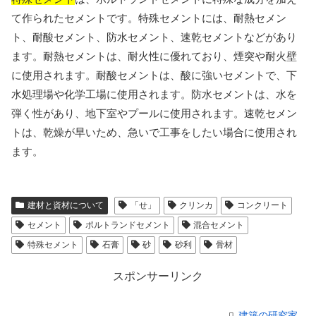
て作られたセメントです。特殊セメントには、耐熱セメン
ト、耐酸セメント、防水セメント、速乾セメントなどがあり
ます。耐熱セメントは、耐火性に優れており、煙突や耐火壁
に使用されます。耐酸セメントは、酸に強いセメントで、下
水処理場や化学工場に使用されます。防水セメントは、水を
弾く性があり、地下室やプールに使用されます。速乾セメン
トは、乾燥が早いため、急いで工事をしたい場合に使用され
ます。
建材と資材について
「せ」
クリンカ
コンクリート
セメント
ポルトランドセメント
混合セメント
特殊セメント
石膏
砂
砂利
骨材
スポンサーリンク
建築の研究家