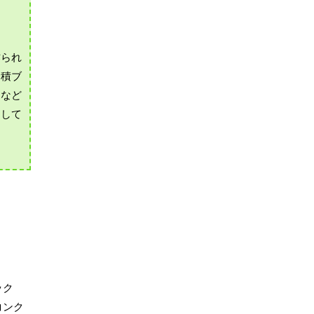
作られ
は積ブ
ーなど
として
ック
コンク