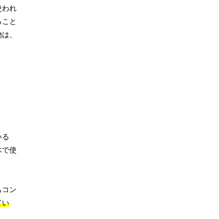
使われ
ること
物は、
いる
木で使
ちコン
てい