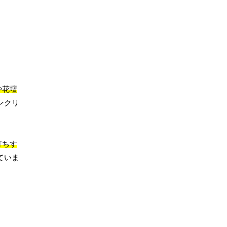
や花壇
ンクリ
。
打ちす
ていま