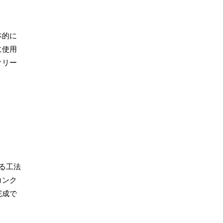
本的に
に使用
クリー
る工法
コンク
完成で