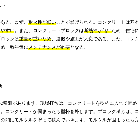
かある。まず、
耐火性が低い
ことが挙げられる。コンクリートは基
しやすい
。また、コンクリートブロックは
断熱性が低い
ため、住宅
ブロックは
重量が重いため
、運搬や施工が大変である。また、コン
ため、数年毎に
メンテナンスが必要
となる。
2種類があります。現場打ちは、コンクリートを型枠に入れて固め
す。コンクリートが固まったら型枠を外します。ブロック積みは、
クの間にモルタルを塗って積んでいきます。モルタルが固まったら