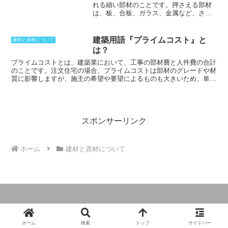
れる細い部材のこと
です。押さえる部材
単価は下がっていくことになるため、安価で使い勝手のいい製品が多
は、板、合板、ガラス、金属など、さま
く作られてきました。建築だけではなく、包装や緩衝材などにも応用
ざまなものがあります。押縁には、木製
されています。
の物、真鍮製の物、アルミ製の物、金属
製の物などがあり、押さえる部材によっ
建築用語『プライムコスト』と
建材と資材について
て使い分けられます。額縁のように四周
は？
を囲む形にする場合もありますが、基本
的には飾りではなく、部材を固定するた
プライムコストとは、建築業において、工事の部材費と人件費の合計
めに使用されます。また、三方押し止め
のこと
です。注文住宅の場合、プライムコストは部材のグレードや材
のように、下部だけを固定する場合もあ
質に影響しますが、施主の希望や要望によるものも大きいため、単純
ります。押縁を使用する際には、押さえ
に部材などでプライムコストを抑えることはできません。しかし、プ
る部材に注意する必要があります。例え
ライムコストを抑えるためには、工事部分の方法や部材の見直し、シ
ば、薄い板を押さえる場合は、板の端だ
ステムキッチンやユニットバスなど、設備機器関係のグレードの見直
けではなく、中央部などにも押縁を配置
しなどを行なう必要があります。
することで、確実に押さえることができ
スポンサーリンク
ます。また、止め方もビス止め、スナッ
プインなど、さまざまな方法がありま
す。
ホーム
建材と資材について
© 2024 建築用語と関係法令の説明.
ホーム
検索
トップ
サイドバー