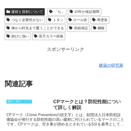
建材と資材について
「ち」
10年が保証期間
つなぐ必要性がない
トタン
ロール状
再塗装
棟から軒先まで覆うことができる
赤錆保証
鋼板
錆びに強い
長尺カラー鉄板
スポンサーリンク
建築の研究家
関連記事
CPマークとは？防犯性能につい
建材と資材について
て詳しく解説
CPマーク（Crime Preventionの頭文字）とは、財団法人日本防犯設
備協会が発行する防犯性能の高い建材に付けられているマーク
のこと
です。CPマークは、空き巣が諦めるとされている5分を基準としてお
り、侵入にこの時間以上耐えることができなければ、付けることがで