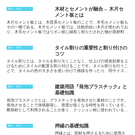
きません。対象は鍵や玄関ドア、サッシなど様々な建材に及びます。
実際には5分というのはひとつの目安であり、耐えられる時間には幅
木材とセメントが融合→ 木片セ
建材と資材について
があるのが現状です。
メント板とは
木片セメント板とは、木質系セメント板のこと
で、木毛セメント板も
その一種である。木片セメント板では、比較的短い木片が使われてお
り、木毛セメント板ではリボン状に細長く削りだされた物が原材料
だ。木片とセメントを融合させることによって、断熱性には優れるが
耐火性の低い木材と、耐火性には優れるが断熱性に劣るセメントとい
う、お互いの欠点を補っている。
木片セメント板は、比重や比率を変
タイル割りの重要性と割り付けの
建材と資材について
化させることができ、それぞれの特性を前面に出すことも可能
であ
コツ
る。また、間伐材を使うことができるうえ、接着剤を使用することは
ないため、ホルムアルデヒドなどの問題がない。さらに、調湿性も持
タイル割りとは、タイルを割り欠くことなく、仕上げの視覚効果を上
ちながら、脱臭性も持っており、軽量にすることができるうえに、簡
げるためにタイルの配置を割り付けること
です。タイル割りを行うこ
単に加工することもできることから施工性も高い。
とで、タイルの色や大きさを使い分けて模様を作ったり、同サイズ、
同色のタイルを張る場合でも、目地幅で調整して半端が出ないように
したりすることができます。また、きちんとタイル割りをすれば、タ
イルの無駄をなくすこともできます。タイル割りを行う際には、水栓
建築用語『発泡プラスチック』と
建材と資材について
やコンセント、照明器具などとの位置関係も考慮する必要がありま
基礎知識
す。また、タイルの色や大きさを使い分けて模様を作る場合は、その
模様が完成したときにどのような見え方になるかをイメージしなが
発泡プラスチックとは、プラスチックを発泡させた素材のことです。
ら、タイルの配置を割り付ける必要があります。
発泡させることで体積膨張し、密度が低くなる特性を持っています。
断熱材として利用されることが多く、クッション材に使われているこ
ともあります。これも、発泡プラスチックの特性であり、空気の泡を
持っていることが重要です。様々な発泡プラスチックが存在していま
すが、基本的には合成樹脂の特性を生かした製造法を取っています。
押縁の基礎知識
建材と資材について
技術の進歩とともに、発泡ウレタンや発泡スチロールなども開発され
押縁とは、部材を押さえるために使用さ
るようになっていきます。材料を発泡させることから、体積当たりの