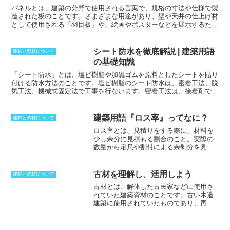
クロスで、膨大なバリエーションが存在する。不燃処理を施した紙を
パネルとは、建築の分野で使用される言葉で、規格の寸法や仕様で製
裏打ちすることで、火災時の安全性も高めている。
造された板のことです。さまざまな用途があり、壁や天井の仕上げ材
として使用される「羽目板」や、絵画やポスターなどを展示するため
の「展示板」、また、屋内配線で使用される「配電盤」などがありま
す。
羽目板は、壁や天井に施工する板状の材料で、木質系、金属系、
プラスチック系など、さまざまな材質のものがあります。羽目板に
シート防水を徹底解説 | 建築用語
建材と資材について
は、断熱性や防音性、防火性などの機能性や、デザイン性をもたせた
の基礎知識
ものがあります。展示板は、絵画やポスター、写真などを展示するた
めに使用される板状の材料です。壁に固定したり、自立させたりして
「シート防水」
とは、塩ビ樹脂や加硫ゴムを原料としたシートを貼り
使用されます。
展示板は、軽量で持ち運びが容易なため、展示会の会
付ける防水方法のことです。
塩ビ樹脂
のシート防水は、密着工法、脱
場やギャラリーなどでよく使用されます。
配電盤は、屋内配線の分岐
気工法、機械式固定法で工事を行ないます。
密着工法
は、接着剤でシ
や遮断、保護を行うための電気設備です。配電盤には、分岐回路用配
ートを下地へ固定するため、下地の撤去が不用で、改修工事に適して
電盤、主幹回路用配電盤、動力配電盤など、さまざまな種類がありま
います。
脱気工法
はコンクリートに含有される水分の影響で、シート
す。配電盤は、感電事故や火災を防止するために、安全性の確保が重
防水層にふくれやしわの発生が予想される場合に使われます。
機械的
建築用語『ロス率』ってなに？
建材と資材について
要です。
固定方法
は、ドリルで塩ビ鋼板ディスクを下地に打ち付けて密着させ
ロス率とは、見積りをする際に、材料を
る方法で、溶着剤または熱風にて瞬時に接合。ゴムシート防水は、密
少し余分に見積もる割合のこと。
実際の
着工法のみである。
数量から定尺や割付による余剰分を見込
んだ比率である。ロス率には、大きく分
けて2種類ある。1つ目は、
製品ロス率
で
ある。これは、材料を切断したり加工し
古材を理解し、活用しよう
建材と資材について
たりする際に発生するロスを指す。例え
古材とは、解体した古民家などに使用さ
ば、木材を切断すると、端材が発生す
れていた建築資材のこと
です。古い木造
る。この端材は、他の部分で使用するこ
建築に使用されていたものであり、再利
とができないため、ロスとなる。2つ目
用するために使用されることが多く、柱
は、
施工ロス率
である。これは、材料を
や梁、桁などの古材だけでなく、使用で
施工する際に発生するロスを指す。例え
きるものであればあらゆるものが対象と
ば、モルタルを塗布すると、壁に付着し