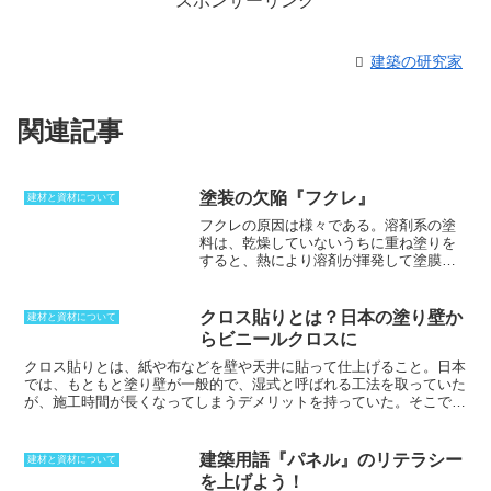
スポンサーリンク
建築の研究家
関連記事
塗装の欠陥『フクレ』
建材と資材について
フクレの原因
は様々である。
溶剤系の塗
料
は、乾燥していないうちに重ね塗りを
すると、熱により溶剤が揮発して塗膜を
押し上げてしまい、フクレが発生するこ
とがある。また、
リシンやスタッコ
など
の表面がザラザラな場合、下塗りによっ
クロス貼りとは？日本の塗り壁か
建材と資材について
て完全に下地が覆われないため微細な巣
らビニールクロスに
穴からの湿気や空気が塗装面を押し上げ
て、フクレが発生する。この場合、冬場
クロス貼り
とは、紙や布などを壁や天井に貼って仕上げること。
日本
に異常がでなくても、時間が経過して気
では、もともと塗り壁が一般的で、湿式と呼ばれる工法を取っていた
温があがる夏場にフクレが出るのが特徴
が、施工時間が長くなってしまうデメリットを持っていた。
そこで、
である。他にも年数が経過して塗り替え
下地を石膏ボードなどにして、壁紙としてクロスを貼る方法が普及。
る際に、洗浄が不足すると、塗り重ね層
時間も短縮できるようになり、単価も大幅に下がったことから、現在
にカビが発生してフクレが起こることも
はほとんどの物件がクロス貼りになった。ビニールや布だけではな
建築用語『パネル』のリテラシー
建材と資材について
ある。
く、紙や無機材といった物も利用されているため、環境にあった物を
を上げよう！
選択することが可能。もっと大きなシェアになっているのはビニール