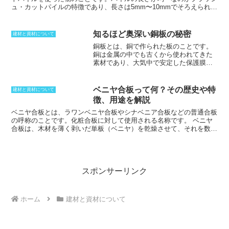
ュ・カットパイルの特徴であり、長さは5mm〜10mmでそろえられて
います。シャーリング仕上げもあることから、一般的なカットパイル
絨毯として使われています。断面も繊細であり、シャギーカットのよ
うな流れる滑らかな質感とは違い、しっかりとしながらもソフトな肌
知るほど奥深い銅板の秘密
建材と資材について
触りに仕上げていくことが可能です。
銅板とは、銅で作られた板のことです。
銅は金属の中でも古くから使われてきた
素材であり、大気中で安定した保護膜を
形成することができるため、耐久性に優
れています。また年月とともに緑青色に
変化する特徴を持っていて、コーティン
ベニヤ合板って何？その歴史や特
建材と資材について
グや塗装でも表面処理した物がある。ま
徴、用途を解説
た、銅は伸びやすい金属でもあります。
銅は鉄に次いで文化的にも重要な意味を
ベニヤ合板とは、ラワンベニヤ合板やシナベニア合板などの普通合板
持って使われてきました。工業用にも多
の呼称のことです。化粧合板に対して使用される名称です。
ベニヤ
く使われてきており、銅自体が電気器具
合板は、木材を薄く剥いだ単板（ベニヤ）を乾燥させて、それを数
の配線にはかなりの量が使われていま
枚、繊維方向が直交するように重ねて接着剤で貼り合わせて作られま
す。銅板は耐久性も高いこともあり、屋
す。1870年頃のヨーロッパで単板（薄く剥いた板）切削用にベニヤ
根に使われていることもあります。
レースが使われるようになり、1880年頃から工業化されました。そ
の後、合板は世界各地に広まりましたが、日本ではすでに奈良時代に
同様の手法が行なわれていたとされます。合板の製造が機械化された
スポンサーリンク
のは、明治40年代頃。製造に使う材料は、安価である輸入ラワン材
が主であったが、地球環境保護の立場から、針葉樹や植林木などへの
原木樹種の転換が進んでいます。
ホーム
建材と資材について