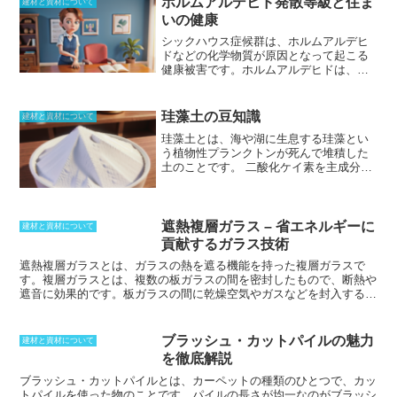
ホルムアルデヒド発散等級と住ま
建材と資材について
いの健康
シックハウス症候群
は、ホルムアルデヒ
ドなどの化学物質が原因となって起こる
健康被害です。ホルムアルデヒドは、建
材や家具、接着剤などに含まれる揮発性
有機化合物の一種です。
ホルムアルデヒ
ドは、空気中に放出されると、鼻や喉の
珪藻土の豆知識
建材と資材について
粘膜を刺激して、頭痛、吐き気、めまい
珪藻土とは、海や湖に生息する珪藻とい
などの症状を引き起こすことがありま
う植物性プランクトンが死んで堆積した
す。
また、ホルムアルデヒドは、発がん
土のことです。
二酸化ケイ素を主成分と
性物質としても知られています。ホルム
しており、防火性に優れ、日本では古く
アルデヒドの発散量は、ホルムアルデヒ
から七輪の原料として使われてきまし
ド発散等級で示されています。ホルムア
た。珪藻土は、多孔質であるため空気中
ルデヒド発散等級は、内装材が対象で、
の湿気を吸収したり放出したりする調湿
遮熱複層ガラス – 省エネルギーに
壁や天井裏などから発生する量を示して
建材と資材について
性があり、かびが生えにくく、「塗壁
います。
等級は1級から3級まであり、等
貢献するガラス技術
材」としては漆喰と並んで重宝されてい
級3が最も発散量が少ない建材を示してい
遮熱複層ガラスとは、ガラスの熱を遮る機能を持った複層ガラスで
ます。珪藻土を使った塗り壁は、独特の
ます。
ホルムアルデヒドの発散量を少な
す。複層ガラスとは、複数の板ガラスの間を密封したもので、断熱や
風合いに仕上がるため、古くなった内装
くするためには、
ホルムアルデヒドの発
遮音に効果的です。板ガラスの間に乾燥空気やガスなどを封入するこ
をリフォームする際にDIYで珪藻土を塗る
散量が少ない建材を使用したり、換気を
とで効果的に断熱できるからです。
開口部が大きいビルや住宅におい
人も多いです。あえてでこぼこに塗った
良くすることが大切です。
また、ホルム
ては、窓ガラスによる熱の出入りが大きいため、断熱性能の高い複層
り、手形や足形を付けたりすることで、
アルデヒドを含まない建材を使用するこ
ガラスを採用することで省エネルギー化が期待できます。
遮熱に効果
壁そのものをインテリアとして楽しめま
とも効果的です。ホルムアルデヒドを含
ブラッシュ・カットパイルの魅力
建材と資材について
的な材料としてLow-Eガラスがあり、これは、板ガラスの表面に特殊
す。また、珪藻土の性質を生かし、バス
まない建材には、無垢材や天然石などが
を徹底解説
金属膜をコーティングしたものです。この膜が遠赤外線の反射率を高
マットなどの珪藻土製品もあります。
あります。
め、放射による熱伝達を抑え、高断熱性能を実現できるからです。
ブラッシュ・カットパイルとは、カーペットの種類のひとつで、
カッ
トパイルを使った物
のことです。パイルの長さが均一なのがブラッシ