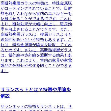
高断熱複層ガラスの特徴
は、特殊金属膜
がコーティングされていることで、日射
熱を取り入れながら室内のエネルギーを
反射させることができる点です。これに
より、断熱効果が大幅に向上し、暖房効
率を向上させることができます。また、
高断熱複層ガラスは、複層ガラスよりも
遮音性が高いという特徴もあります。こ
れは、特殊金属膜が騒音を吸収してくれ
るためです。さらに、高断熱複層ガラス
は、紫外線や赤外線を遮断する効果もあ
ります。これにより、室内の家具や家電
製品の色褪せや劣化を防ぐことができま
す。
サランネットとは？特徴や用途を
解説
サランネットの特徴
サランネットは、サ