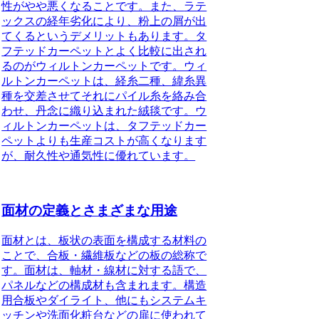
性がやや悪くなる
ことです。また、
ラテ
ックスの経年劣化により、粉上の屑が出
てくる
というデメリットもあります。タ
フテッドカーペットとよく比較に出され
るのがウィルトンカーペットです。ウィ
ルトンカーペットは、経糸二種、緯糸異
種を交差させてそれにパイル糸を絡み合
わせ、丹念に織り込まれた絨毯です。ウ
ィルトンカーペットは、タフテッドカー
ペットよりも生産コストが高くなります
が、耐久性や通気性に優れています。
面材の定義とさまざまな用途
面材とは、板状の表面を構成する材料の
ことで、合板・繊維板などの板の総称で
す。
面材は、軸材・線材に対する語で、
パネルなどの構成材も含まれます。構造
用合板やダイライト、他にもシステムキ
ッチンや洗面化粧台などの扉に使われて