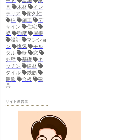
ート
建築
家
具
木材
イン
テリア
耐久性
柱
施工
デ
ザイン
住宅
梁
強度
屋根
設計
マンショ
ン
換気
モル
タル
壁
窓
外壁
基礎
キ
ッチン
建材
タイル
鉄筋
装飾
合板
建
具
サイト運営者