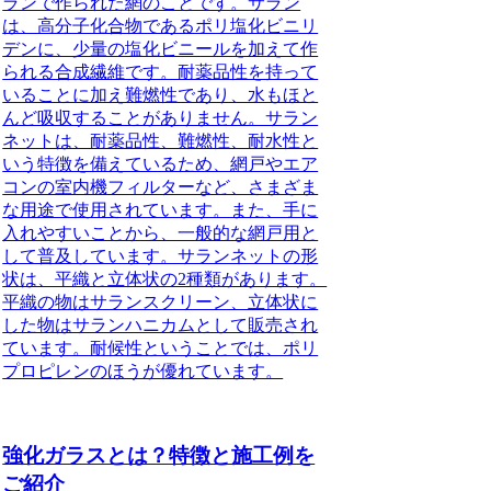
ランで作られた網のことです。サラン
は、高分子化合物であるポリ塩化ビニリ
デンに、少量の塩化ビニールを加えて作
られる合成繊維です。耐薬品性を持って
いることに加え難燃性であり、水もほと
んど吸収することがありません。サラン
ネットは、耐薬品性、難燃性、耐水性と
いう特徴を備えているため、網戸やエア
コンの室内機フィルターなど、さまざま
な用途で使用されています。また、手に
入れやすいことから、一般的な網戸用と
して普及しています。サランネットの形
状は、平織と立体状の2種類があります。
平織の物はサランスクリーン、立体状に
した物はサランハニカムとして販売され
ています。耐候性ということでは、ポリ
プロピレンのほうが優れています。
強化ガラスとは？特徴と施工例を
ご紹介