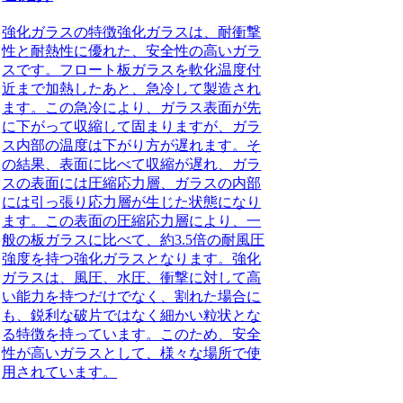
強化ガラスの特徴
強化ガラスは、耐衝撃
性と耐熱性に優れた、安全性の高いガラ
スです。フロート板ガラスを軟化温度付
近まで加熱したあと、急冷して製造され
ます。この急冷により、ガラス表面が先
に下がって収縮して固まりますが、ガラ
ス内部の温度は下がり方が遅れます。そ
の結果、表面に比べて収縮が遅れ、ガラ
スの表面には圧縮応力層、ガラスの内部
には引っ張り応力層が生じた状態になり
ます。この表面の圧縮応力層により、一
般の板ガラスに比べて、約3.5倍の耐風圧
強度を持つ強化ガラスとなります。強化
ガラスは、風圧、水圧、衝撃に対して高
い能力を持つだけでなく、割れた場合に
も、鋭利な破片ではなく細かい粒状とな
る特徴を持っています。このため、安全
性が高いガラスとして、様々な場所で使
用されています。