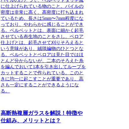
パイルのひとつで、ベルベットタッチ風
に仕上げられている物のこと。
パイルの
密度は非常に高く、高密度に打ち込まれ
ているため、長さは5mm〜7mm程度にな
っており、やわらかに感じることができ
る。ベルベットとは、表面に細かく起毛
させている布生地のことをさし、ベロア
仕上げとは、起毛させて刈りそろえると
いう意味があり、絨毯編物のひとつとな
る。ベルベットとベロアは見た目ではほ
とんど分からないが、二本のそろえた糸
を編んでおいて1本を引き出してループを
カットすることで作られている。このと
きに均一に起こすことが重要であり、高
さも一定にすることができるようにな
る。
高断熱複層ガラスを解説！特徴や
仕組み、メリットとは？