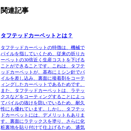
関連記事
タフテッドカーペットとは？
タフテッドカーペットの特徴は、
機械で
パイルを指していくため、従来の折りカ
ーペットの30倍近く生産コストを下げる
ことができること
です。これは、タフテ
ッドカーペットが、基布にミシン針でパ
イルを差し込み、裏面に接着剤をコーテ
ィングしたカーペットであるためです。
また、タフテッドカーペットは、ラテッ
クスなどをコーティングすることによっ
てパイルの抜けを防いでいるため、耐久
性にも優れています。しかし、タフテッ
ドカーペットには、デメリットもありま
す。
裏面にラテックスを塗り、さらに化
粧裏地を貼り付けて仕上げるため、通気