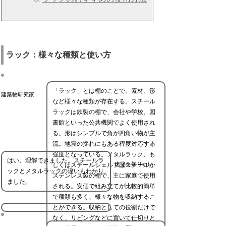
ラック：様々な種類と使い方
「ラック」とは棚のことで、素材、形
建築物研究家
など様々な種類が存在する。スチール
ラックは鉄製の棚で、会社や学校、図
書館といった公共機関でよく使用され
る。形はシンプルで角が四角い物が主
流。地震の揺れにもある程度対応する
強度となっている。メタルラック、も
はい、理解できました。スチールラ
建築を知りたい
しくはスチールシェルフはスチールか
ックとメタルラックの違いもわかり
ステンレス製の棚で、主に家庭で使用
ました。
される。安価で組み立てが比較的簡単
で種類も多く、様々な物を収納するこ
とができる。収納としての役割だけで
なく、リビングなどに置いて仕切りと