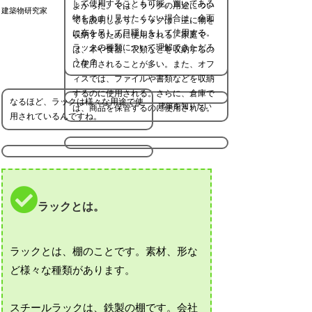
して使用することも可能。置いてある
よかった。では、ラックの用途につい
建築物研究家
物をあまり見せたくない場合は、全面
ても説明しよう。ラックは、主に物を
に布を吊して目隠しをして使用する。
収納するために使用される。家庭で
ラックの種類について理解できただろ
は、本や食器、衣類などを収納するの
うか？
に使用されることが多い。また、オフ
ィスでは、ファイルや書類などを収納
するのに使用される。さらに、倉庫で
なるほど、ラックは様々な用途で使
建築を知りたい
は、商品を保管するのに使用される。
用されているんですね。
ラックとは。
ラックとは、棚のことです。素材、形な
ど様々な種類があります。
スチールラックは、鉄製の棚です。会社