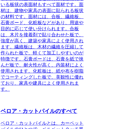
いる板状の表面材もすべて面材です。面
材は、建物や家具の表面に貼られる板状
の材料です。
面材には、合板、繊維板、
石膏ボード、化粧板などがあり、用途や
目的に応じて使い分けられます。
合板
は、木片を接着剤で貼り合わせた板で、
強度が高く、建築や家具によく使用され
ます。繊維板は、木材の繊維を圧縮して
作られた板で、軽くて加工しやすいのが
特徴です。石膏ボードは、石膏を紙で挟
んだ板で、耐火性が高く、内装材によく
使用されます。化粧板は、紙や布を樹脂
でコーティングした板で、美観性に優れ
ており、家具や建具によく使用されま
す。
ベロア・カットパイルのすべて
ベロア・カットパイルとは、カーペット