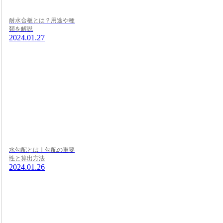
耐水合板とは？用途や種
類を解説
2024.01.27
水勾配とは｜勾配の重要
性と算出方法
2024.01.26