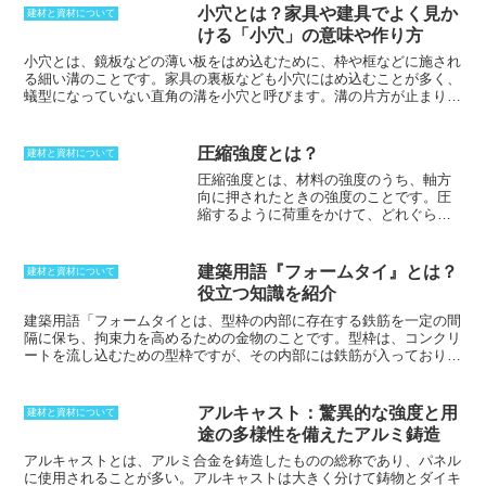
く
ことになることからも、
木取り
とよば
レート葺きの特徴として、軽量で耐震性にすぐれている点が挙げられ
小穴とは？家具や建具でよく見か
建材と資材について
れることが多いのです。
ます。また、安価で広く普及しているため対応できる業者も多く、構
ける「小穴」の意味や作り方
造が単純なため葺き替えが容易である点もメリットです。一方で、化
粧スレート葺きの欠点として、割れやすいことや、表面がざらついて
小穴とは、鏡板などの薄い板をはめ込むために、枠や框などに施され
いるためコケやカビが生えやすい点が挙げられます。
る細い溝のこと
です。家具の裏板なども小穴にはめ込むことが多く、
蟻型になっていない直角の溝を小穴と呼びます。溝の片方が止まりに
なっていても、突き切っていてもどちらの場合でも小穴と呼ばれるの
です。このような小穴を加工する作業を、
小穴を突く、小穴決り
と言
います。小穴を突くためには、
機械じゃくりかんなを使用する場合が
圧縮強度とは？
建材と資材について
多い
です。機械じゃくりかんなは、溝を加工するのに使う溝かんなの
圧縮強度とは、材料の強度のうち、軸方
うち、荒突きかんなと、わき取りかんなを組み合わせた機構の物で
向に押されたときの強度のこと
です。圧
す。荒突きかんなは溝を突く物で、わき取りかんなは側面を仕上げま
縮するように荷重をかけて、どれぐらい
す。しかし、現在では、電動カッターの刃を替えて加工することが多
耐えられる力があるのかということを表
くなっています。
します。圧縮強度の求める方法は、試験
片を試験機にかけることです。出た値を
建築用語『フォームタイ』とは？
建材と資材について
断面積で割ることによって求められま
役立つ知識を紹介
す。円柱状や角柱状の試験片を作って試
験をします。一般的に、引っ張り強度と
建築用語「フォームタイとは、型枠の内部に存在する鉄筋を一定の間
比較した場合、圧縮強度のほうが大きく
隔に保ち、拘束力を高めるための金物
のことです。型枠は、コンクリ
なることが多いです。部材の面積が大き
ートを流し込むための型枠ですが、その内部には鉄筋が入っており、
いほどばらつきが少なくなり、軸方向が
その鉄筋は一定の間隔に保たれなければなりません。鉄筋の間隔を保
短いほうが大きくなりやすいです。偏芯
つためには、丸セパやピーコンなどの部材が使われますが、それだけ
している場合などは、圧縮強度が極端に
では型枠に拘束力を与えることができません。そこで、フォームタイ
アルキャスト：驚異的な強度と用
建材と資材について
落ちます。こうしたばらつきが生まれる
を取り付け、両側から単管パイプなどを取り付けて締め付けること
途の多様性を備えたアルミ鋳造
ことから、一定の規則を決めないと正確
で、拘束力を与え、コンクリートの打設時にパンクすることを防ぎま
な値が求められないため、公的な試験で
す。フォームタイは、以前は角材などで拘束力を与えていましたが、
アルキャストとは、
アルミ合金を鋳造したものの総称であり、パネル
は、材料によって大きさが定められてい
格段に安全性も向上するようになりました。型のパンクをを防ぎ、型
に使用されることが多い
。アルキャストは大きく分けて鋳物とダイキ