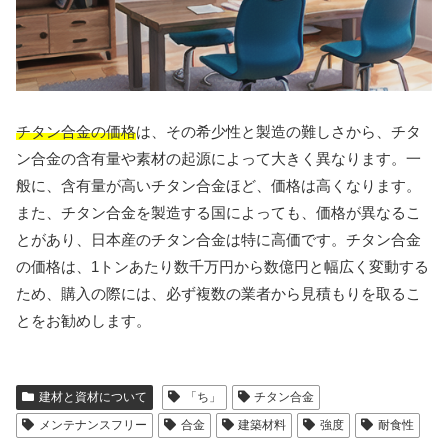
チタン合金の価格
は、その希少性と製造の難しさから、チタ
ン合金の含有量や素材の起源によって大きく異なります。一
般に、含有量が高いチタン合金ほど、価格は高くなります。
また、チタン合金を製造する国によっても、価格が異なるこ
とがあり、日本産のチタン合金は特に高価です。チタン合金
の価格は、1トンあたり数千万円から数億円と幅広く変動する
ため、購入の際には、必ず複数の業者から見積もりを取るこ
とをお勧めします。
建材と資材について
「ち」
チタン合金
メンテナンスフリー
合金
建築材料
強度
耐食性