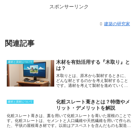
スポンサーリンク
建築の研究家
関連記事
木材を有効活用する『木取り』と
建材と資材について
は？
木取りとは、原木から製材するときに、
どんな材とするのかを考え製材すること
です。適材を考えて製材を進めていくた
め、無駄を最小限にすることが重要であ
り、木理を考慮しながら切り出していく
ことになります。原木から
柱や梁、板
を
化粧スレート葺きとは？特徴やメ
建材と資材について
取っていくことになりますが、それぞれ
リット・デメリットを解説
使用箇所が違う
ため
必要とされる性能も
違う
のです。
木取り次第
では、
節の問題
化粧スレート葺きは、藁を用いて化粧スレートを葺いた屋根のことで
なども出てくるため、
木材としての値段
す。化粧スレートは、セメントと人口繊維や天然繊維を用いて作られ
も変わってくる
ことになります。製材す
た、平状の屋根葺き材です。
以前はアスベストを含んだものも製造さ
る段階での墨打ちとも呼ばれますが、
伐
れていましたが、規制後は使用されておらず、無石綿セメントスレー
採する段階で用途は大きく制限されてい
トとも呼ばれます。
天然スレートとしては玄昌石が有名です。化粧ス