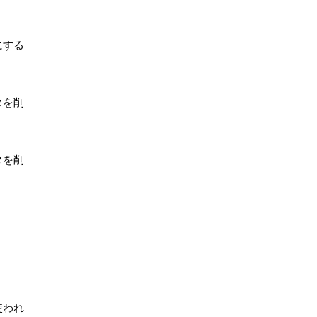
にする
タを削
タを削
使われ