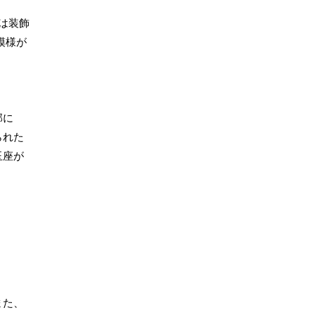
は装飾
模様が
部に
られた
玉座が
また、