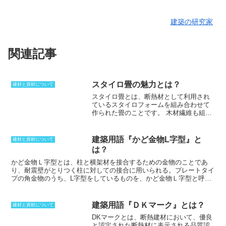
建築の研究家
関連記事
スタイロ畳の魅力とは？
建材と資材について
スタイロ畳とは、断熱材として利用され
ているスタイロフォームを組み合わせて
作られた畳のことです。
木材繊維も組み
合わされ使われています。スタイロフォ
ームとは、断熱材の一種で、ダウ化工株
式会社の製品のことです。圧縮力が働い
建築用語『かど金物L字型』と
建材と資材について
ても、体積が変わらないだけではなく、
は？
軽いことが特徴となります。この特性を
生かし、畳と組み合わせることによっ
かど金物Ｌ字型とは、柱と横架材を接合するための金物のこと
であ
て、重量を軽くできるだけではなく、耐
り、耐震壁がとりつく柱に対しての接合に用いられる。
プレートタイ
久性や強度も畳と同等の能力を持たせる
プの角金物のうち、L字型をしているものを、かど金物Ｌ字型と呼
ことができました。心材がスタイロフォ
ぶ。
かど金物Ｌ字型は、2材の接合線が、間隔の中心になるようにす
ームになることによって、畳床から発生
る。
釘穴が間隔の材の中心にくるように取り付ける
ことで、強度を発
するダニを防ぐことが可能です。保湿性
揮できるようになる。
補強するために用いられる構造金物であること
建築用語『ＤＫマーク』とは？
建材と資材について
や防湿性といったことでも高い効果を発
から、柱頭と柱脚に接合するため、形はL字型
となっている。
ZN65な
DKマークとは、断熱建材において、優良
揮するため、住環境を快適な物にするこ
どの太めの釘を使って取り付ける
ことで、強度を発揮できるようにな
と認定された断熱材に表示される品質認
とができ、衛生的にも優れた状態を保つ