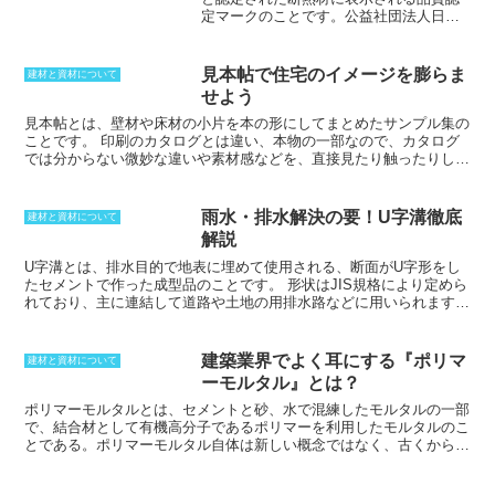
る。また、
出隅の柱の場合は、土間の木口には取り付けない。
木口に
定マーク
のことです。公益社団法人日本
ことができます。
釘を打って取り付けてしまうと、木割れや耐久力の不足が起きる可能
建材産業協会が査定認定をしています。
性が出てくる。
昭和53年に創設された制度で対象となる
建材の断熱性能基準が定められている
見本帖で住宅のイメージを膨らま
建材と資材について
他、製造工場における品質管理について
せよう
も詳細にチェックされており、消費者も
このマークの有無によって優れた断熱建
見本帖とは、壁材や床材の小片を本の形にしてまとめたサンプル集の
材かを見分けることが可能。2013年より
ことです。
印刷のカタログとは違い、本物の一部なので、カタログ
新たに「優良断熱材認証制度（EI制
では分からない微妙な違いや素材感などを、直接見たり触ったりして
度）」として製造販売する事業者が認証
確かめられるのがメリットです。ビニールクロスなどのように種類が
され、製品に性能表示マークを表示され
豊富で、サンプルのひとつひとつのサイズが小さくなり、イメージが
るようになりました。
EI制度は、断熱材
つかみにくいときは、大きめの物を集めた見本帖もあります。インテ
雨水・排水解決の要！U字溝徹底
建材と資材について
に求められる性能基準を満たし、かつ、
リアから仕上げ材、塗料用まで、様々な種類があり、どの空間にどの
解説
使用に適した製品に認証マークを表示で
ような素材が使われているかが分かりやすいのです。
きる制度です。
EI制度は、住宅の断熱性
U字溝とは、排水目的で地表に埋めて使用される、断面がU字形をし
能を向上させることを目的としており、
たセメントで作った成型品のことです。
形状はJIS規格により定めら
認証された断熱材は、省エネや快適な居
れており、主に連結して道路や土地の用排水路などに用いられます。
住環境の実現に役立ちます。
様々な大きさがあり、用途や水量に応じて対応できるのが特徴的で
す。ポリエチレン製、鉄製（亜鉛メッキ製）も存在し、これらは主に
地盤軟弱地や盛土上に使用されます。また、状況により、コンクリー
建築業界でよく耳にする『ポリマ
建材と資材について
ト製やアルミニウム製（グレーチング）、木製の蓋などが掛けられま
ーモルタル』とは？
す。U字溝を用いることで、側溝及び周辺の管理が低減され、現場打
ちコンクリート側溝と比べて大規模なコストダウンを図ることが可能
ポリマーモルタルとは、セメントと砂、水で混練したモルタルの一部
に。また、計画的な勾配が確保できることからよどみが抑えられ、衛
で、結合材として有機高分子であるポリマーを利用したモルタルのこ
生面の向上にもつながります。
とである
。ポリマーモルタル自体は新しい概念ではなく、古くから使
われてきた。セメントに対する大量の混和剤として利用されること
で、モルタルのもつ性能をカバーすることができ、結果として、水セ