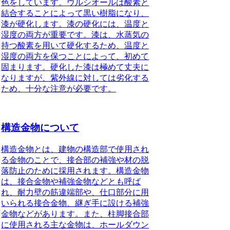
色をしています。ウルシオールは酸素と
結合することによって黒い樹脂になり、
漆が硬化します。漆の硬化には、温度と
湿度の両方が重要です。漆は、水蒸気の
持つ酸素を用いて硬化するため、温度と
湿度の両方を保つことによって、初めて
固まります。硬化した漆は極めて丈夫に
なりますが、紫外線に対しては劣化する
ため、十分な注意が必要です。
構造金物について
構造金物とは、建物の構造部で使用され
る金物のことで、接合部の補強や材の脱
落防止のために採用されます。
構造金物
は、接合金物や補強金物などとも呼ば
れ、耐力壁の筋違端部や、仕口部分に用
いられる接合金物、継ぎ手に設ける補強
金物などがあります。また、柱脚接合部
に使用される主な金物は、ホールダウン