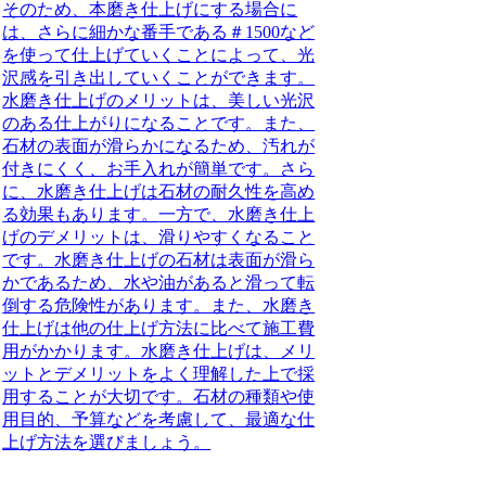
そのため、本磨き仕上げにする場合に
は、さらに細かな番手である＃1500など
を使って仕上げていくことによって、光
沢感を引き出していくことができます。
水磨き仕上げのメリットは、美しい光沢
のある仕上がりになることです。また、
石材の表面が滑らかになるため、汚れが
付きにくく、お手入れが簡単です。さら
に、水磨き仕上げは石材の耐久性を高め
る効果もあります。
一方で、水磨き仕上
げのデメリットは、滑りやすくなること
です。
水磨き仕上げの石材は表面が滑ら
かであるため、水や油があると滑って転
倒する危険性があります。また、水磨き
仕上げは他の仕上げ方法に比べて施工費
用がかかります。水磨き仕上げは、メリ
ットとデメリットをよく理解した上で採
用することが大切です。石材の種類や使
用目的、予算などを考慮して、最適な仕
上げ方法を選びましょう。