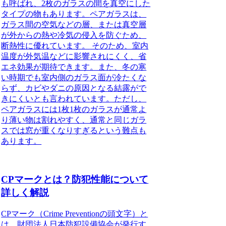
も呼ばれ、2枚のガラスの間を真空にした
タイプの物もあります。
ペアガラスは、
ガラス間の空気などの層、または真空層
が外からの熱や冷気の侵入を防ぐため、
断熱性に優れています。
そのため、室内
温度が外気温などに影響されにくく、省
エネ効果が期待できます。また、冬の寒
い時期でも室内側のガラス面が冷たくな
らず、カビやダニの原因となる結露がで
きにくいとも言われています。ただし、
ペアガラスには1枚1枚のガラスが通常よ
り薄い物は割れやすく、通常と同じガラ
スでは窓が重くなりすぎるという難点も
あります。
CPマークとは？防犯性能について
詳しく解説
CPマーク（Crime Preventionの頭文字）と
は、財団法人日本防犯設備協会が発行す