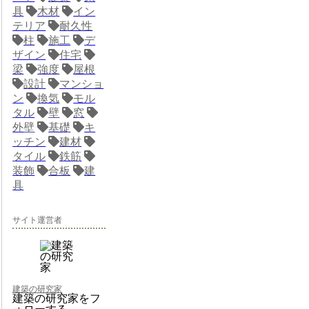
具
木材
イン
テリア
耐久性
柱
施工
デ
ザイン
住宅
梁
強度
屋根
設計
マンショ
ン
換気
モル
タル
壁
窓
外壁
基礎
キ
ッチン
建材
タイル
鉄筋
装飾
合板
建
具
サイト運営者
建築の研究家
建築の研究家をフ