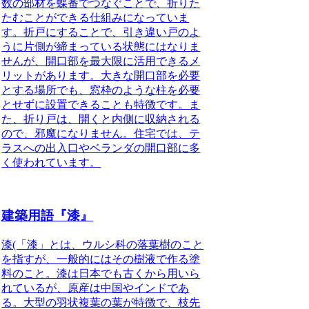
数の部材を蝶番でつなぐことで、折りた
たむことができる仕組みになっていま
す。折戸にすることで、引き違い戸のよ
うに片側が締まっている状態にはなりま
せんが、開口部を最大限に活用できるメ
リットがあります。大きな開口部を必要
とする場所でも、窓枠のような柱を必要
とせずに設置できることも特徴です。ま
た、折り戸は、開くと内側に収納される
ので、邪魔になりません。住宅では、テ
ラスへの出入口やベランダの開口部に多
く使われています。
建築用語『漆』
漆(「漆」とは、ウルシ科の落葉樹のこと
を指すが、一般的にはその樹液で作る塗
料のこと。漆は日本でも古くから用いら
れているが、原産は中国やインドであ
る。大型の羽状複葉の葉が特徴で、枝先