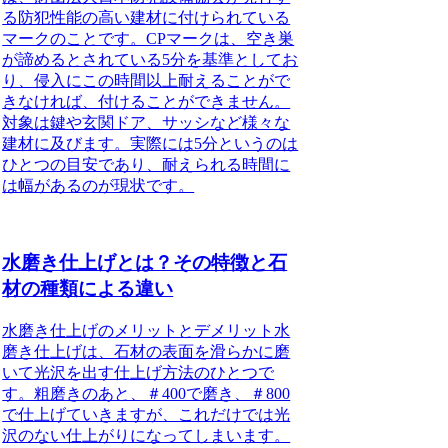
る防犯性能の高い建材に付けられている
マーク
のことです。CPマークは、空き巣
が諦めるとされている5分を基準としてお
り、侵入にこの時間以上耐えることがで
きなければ、付けることができません。
対象は鍵や玄関ドア、サッシなど様々な
建材に及びます。実際には5分というのは
ひとつの目安であり、耐えられる時間に
は幅があるのが現状です。
水磨き仕上げとは？その特徴と石
材の種類による違い
水磨き仕上げのメリットとデメリット
水
磨き仕上げは、石材の表面を滑らかに磨
いて光沢を出す仕上げ方法のひとつで
す。粗磨きのあと、＃400で磨き、＃800
で仕上げていきますが、これだけでは光
沢のない仕上がりになってしまいます。