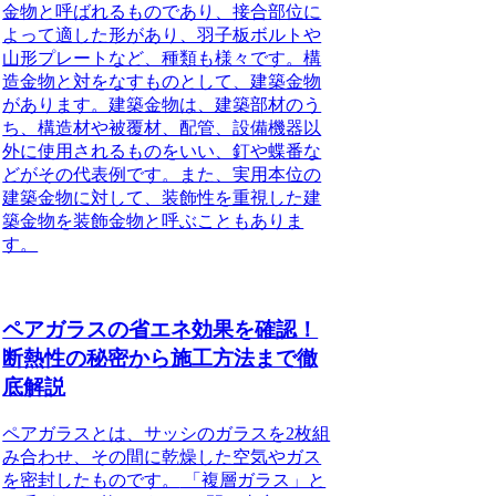
金物と呼ばれるものであり、接合部位に
よって適した形があり、羽子板ボルトや
山形プレートなど、種類も様々です。構
造金物と対をなすものとして、建築金物
があります。建築金物は、建築部材のう
ち、構造材や被覆材、配管、設備機器以
外に使用されるものをいい、釘や蝶番な
どがその代表例です。また、実用本位の
建築金物に対して、装飾性を重視した建
築金物を装飾金物と呼ぶこともありま
す。
ペアガラスの省エネ効果を確認！
断熱性の秘密から施工方法まで徹
底解説
ペアガラスとは、サッシのガラスを2枚組
み合わせ、その間に乾燥した空気やガス
を密封したものです。
「複層ガラス」と