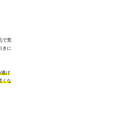
毛で荒
引きに
の逃げ
荒くな