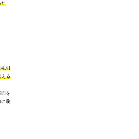
るた
刷毛引
違える
表面を
向に刷