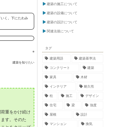
建築の施工について
建築の設備について
ていく。下にたわみ
建築の設計について
関連法規について
タグ
建築用語
建築基準法
建築を知りたい
コンクリート
建築
家具
木材
インテリア
耐久性
柱
施工
デザイン
住宅
梁
強度
間荷重をかけ続け
屋根
設計
きます。そのた
マンション
換気