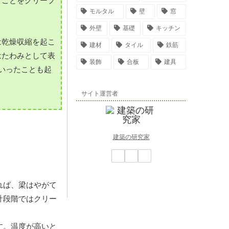
うことをクリープ
モルタル
壁
窓
外壁
基礎
キッチン
は乾燥収縮を起こ
建材
タイル
鉄筋
はたわみとして表
装飾
合板
建具
いったことも起
サイト運営者
建築の研究家
れば、梁はやがて
計段階ではクリー
す。温度が高いと