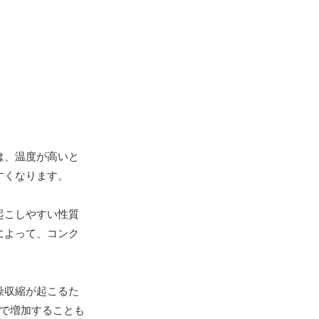
は、温度が高いと
すくなります。
起こしやすい性質
によって、コンク
燥収縮が起こるた
で増加することも