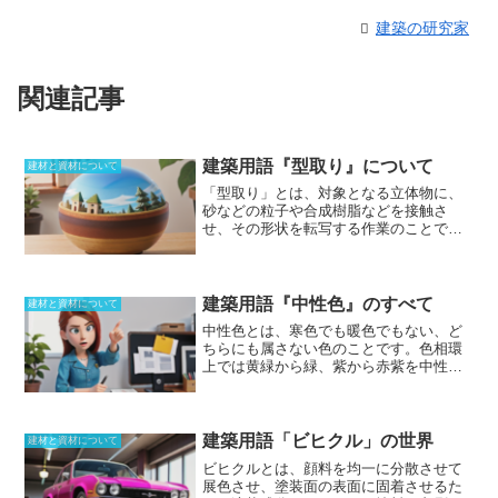
建築の研究家
関連記事
建築用語『型取り』について
建材と資材について
「型取り」とは、対象となる立体物に、
砂などの粒子や合成樹脂などを接触さ
せ、その形状を転写する作業のことであ
る。建築分野だけでなく、産業分野、医
療分野、または趣味などにも用いられる
手法である。
さらに、考古学的発掘調査
では遺構のデータを取得するために用い
建築用語『中性色』のすべて
建材と資材について
られる場合もある。
しばしば「採型（さ
中性色とは、寒色でも暖色でもない、ど
いけい）」とも呼ばれる。
建築現場で
ちらにも属さない色
のことです。色相環
は、例えば複雑な凹凸のあるクロスの修
上では黄緑から緑、紫から赤紫を中性色
復作業の際に、この型取りの手法が用い
と呼びます。純色に対して灰色を加えて
られることがあり、これには専用の型取
できる色のことを中間色と呼びますが、
り材（アクリル樹脂や合成のりが主成
灰色は白と黒の中間であるということか
分）を使用。破れたり傷が入ったりした
らも、一定の色に限らず非常に広い範囲
建築用語「ビヒクル」の世界
クロスの凹凸と似た箇所の型を取り、ク
建材と資材について
を持っています。
中性色とは異なる色と
ロス用のりを修復箇所に均等に塗り、別
ビヒクルとは、顔料を均一に分散させて
して中間色が存在していることになる
途壁紙のもととなる素材を貼り付ける。
展色させ、塗装面の表面に固着させるた
が、名称が似ていることから混同されや
型取りをした樹脂を押し当てて凹凸を再