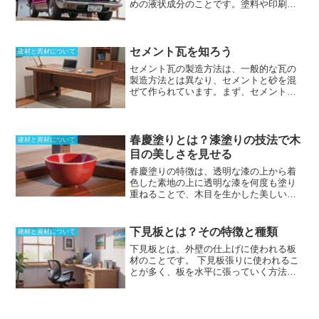
めの液状成分のこと
です。塗料や印刷イ
すいです。中性色はどちらとも感じるこ
現する。
ンクの主成分の一つであり、色を展べる
とができる色であり、暖色系の赤系と寒
ということから展色剤とも呼ばれます。
色系の青系の両面に存在することから
ビヒクルには、
乾性油や合成樹脂溶剤、
も、はっきりとしない色であるとも言え
樹脂エマルジョン、合成ラテックスなど
セメント瓦を知ろう
ます。
建材と資材について
様々な素材が使用
されています。ビヒク
セメント瓦の製造方法
は、一般的な瓦の
ルの役割は、顔を均一に分散させて展色
製造方法とは異なり、セメントと砂を混
させることと、塗装面の表面に固着させ
ぜて作られています。まず、セメントと
ることです。顔料を均一に分散展開させ
砂を一定の割合で混合し、そこに水を加
ることができれば、発色を正確にするこ
えて練り合わせます。次に、この練り合
とができます。さらに塗装面の表面の固
わせたものを型枠に流し込み、成形しま
着させることが目的の媒体ともなりま
す。成形されたセメント瓦は、一定期間
春慶塗りとは？漆塗りの技法で木
す。
建材と資材について
養生した後、乾燥させて完成です。セメ
目の美しさを見せる
ント瓦は、一般的な瓦よりも軽量で、防
春慶塗りの特徴は、透明な漆の上から着
水用塗装が施されているため、雨水など
色した素地の上に透明な漆を何度も塗り
の湿気に強く、耐久性があります。ま
重ねることで、木目を生かした美しい仕
た、型枠があれば大量に生産することが
上がりになることです。また、蒔絵など
できるため、製品の質が均一であり、低
の加飾を行わないため、他の漆製品に比
価格なのが特徴です。しかし、セメント
べて工程が少なく、安価に作ることがで
瓦は、水に弱い弱点があり、酸性雨が知
下見板とは？その特徴と種類
建材と資材について
き実用性も高いことが特徴です。
春慶塗
られるようになって、カルシウムの流出
下見板とは、外壁の仕上げに使われる板
りは、江戸時代初期の漆工である春慶が
も大きな問題となりました。そのため、
材のことです。
下見板張りに使われるこ
始めたと伝えられており、その名が由来
定期的なメンテナンスが必要であり、維
とが多く、板を水平に張っていく方法
しています。春慶塗りには、飛騨高山の
持管理ということを考えると、手間数が
で、左官仕上げとともに定番の方法とし
飛騨春慶、秋田県能代の能代春慶、茨城
多く、それなりの費用も発生することか
て外壁に使われていた。幅は15cm程度の
県郡城の泡の春慶など、各地方に独特の
ら、セメント瓦の利用は徐々に減少する
幅広板を使うことが一般的で、少しずつ
様式や技術が見受けられます。
春慶塗り
ようになりました。
重なり合うように板を取り付けていく。