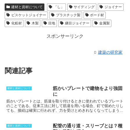
建材と資材について
「し」
サイディング
ジョイナー
ビスケットジョイナー
プラスチック製
ボード材
化粧材
木製
目地
継目ジョイナー
金属製
スポンサーリンク
建築の研究家
関連記事
筋かいプレートで建物をより強固
建材と資材について
に
筋かいプレートとは
、筋違を取り付けるときに使われているプレート
のことである。従来工法に対して筋違を用いる場合、釘で留めたりし
ても、接続は確実に行われず、力を受けとめきれなくなってしまう。
そこで、確実にするために、プレート状になった筋かいプレートを取
り付けて接続する。サイズは30mm×90mm以上と、45mm×90mm以
上の筋かいにあわせた物がある。筋かいプレートの取り付けには、ス
配管の通り道・スリーブとは？種
建材と資材について
クリュー釘と角根平頭ボルトを使っていく。筋かいプレートを取り付