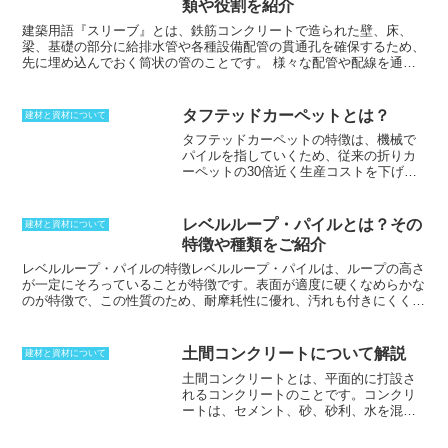
類や役割を紹介
けることによって、地震が起きたときにこの筋違が引き抜かれてしま
う力に対して耐えられるようになるため、建物を守ることができるよ
建築用語『スリーブ』とは、鉄筋コンクリートで造られた壁、床、
うになる。他の金物との緩衝も防ぐことができる。
梁、基礎の部分に給排水管や各種設備配管の貫通孔を確保するため、
先に埋め込んでおく筒状の管のことです。
様々な配管や配線を通す
ために作った、ひとまわり大きい管であるさや管を意味します。具体
例としては、
基礎などのコンクリートによる建設時、設備配管のため
の管を抜くのに使う紙製のボイド管や、円形のコンクリート柱の枠に
タフテッドカーペットとは？
建材と資材について
使うボイドチューブ、また水道管、下水道管、電線管、土木用などに
タフテッドカーペットの特徴は、
機械で
用いられる、塩化ビニル樹脂を主原料とした配管材料である塩化ビニ
パイルを指していくため、従来の折りカ
ル管などがあります。また、エアコンのホースの取り付け口を「スリ
ーペットの30倍近く生産コストを下げる
ーブ」と呼ぶこともあります。
型枠工事のときに使われる器具である
ことができること
です。これは、タフテ
ことを覚えておくと良いでしょう。
ッドカーペットが、基布にミシン針でパ
イルを差し込み、裏面に接着剤をコーテ
レベルループ・パイルとは？その
建材と資材について
ィングしたカーペットであるためです。
特徴や種類をご紹介
また、タフテッドカーペットは、ラテッ
クスなどをコーティングすることによっ
レベルループ・パイルの特徴
レベルループ・パイルは、ループの高さ
てパイルの抜けを防いでいるため、耐久
が一定にそろっていることが特徴です。表面が適度に硬くなめらかな
性にも優れています。しかし、タフテッ
のが特徴で、この性質のため、耐摩耗性に優れ、汚れも付きにくく掃
ドカーペットには、デメリットもありま
除が容易です。そのため、特に歩行量の多い部分に用いられます。ル
す。
裏面にラテックスを塗り、さらに化
ープパイルには、レベルループ・パイルの他、マルチレベルループ・
粧裏地を貼り付けて仕上げるため、通気
パイル、ハイ&ローループ・パイルなどの種類があります。レベルル
土間コンクリートについて解説
建材と資材について
性がやや悪くなる
ことです。また、
ラテ
ープ・パイルは、カットパイルに比べて、より耐久性が高く、摩耗し
土間コンクリートとは、平面的に打設さ
ックスの経年劣化により、粉上の屑が出
にくいのが特徴です。これは、ループがカットされていないため、毛
れるコンクリートのこと
です。コンクリ
てくる
というデメリットもあります。タ
足がほつれにくいからです。また、レベルループ・パイルは、カット
ートは、セメント、砂、砂利、水を混ぜ
フテッドカーペットとよく比較に出され
パイルよりも汚れにくいという特徴もあります。これは、ループがカ
て作られる строи材料ですが、土間コン
るのがウィルトンカーペットです。ウィ
ットされていないため、汚れが毛足の間に溜まりにくいからです。そ
クリートは、このコンクリートを平面的
ルトンカーペットは、経糸二種、緯糸異
のため、レベルループ・パイルは、廊下や階段など、人が多く歩く部