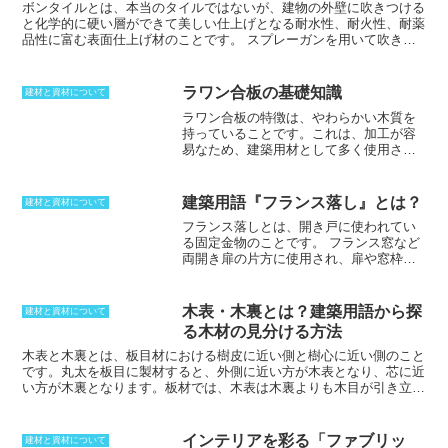
ボンタイルとは、本当のタイルではないが、建物の外壁に吹きつける
と化学的に硬い層ができて美しい仕上げとなる耐水性、耐火性、耐薬
品性に富む表面仕上げ材のことです。
スプレーガンを用いて吹き付
けするが、綺麗で一定の模様に吹き付けをするには高い技能が必要と
されます。そのため、一級塗装技能士の試験にはスプレーガンによる
吹き付け技能の実技試験も行なわれます。ボンタイルは1960年代に
ラワン合板の基礎知識
建材と資材について
旧西ドイツの企業が導入された物の正式名称です。吹き付けタイルと
ラワン合板の特徴
は、
やわらかい木質
を
よく同一視されるが、ボンタイルを参考に施工されていた物が吹き付
持っていることです。これは、加工が容
けタイルと呼ばれるようになり、両方の名称が広まったとされます。
易なため、建築用材として多く使用され
現在ではタイルの名称、模様の名称の両方を指すことも多いです。ボ
ています。また、
安価
で手に入るため、
ンタイルの特徴は以下の通りです。・耐水性、耐火性、耐薬品性に優
コストを抑えることができます。ラワン
れている。・スプレーガンを用いて吹き付けするため、複雑な形にも
合板は、
表面がなめらかではなくざらつ
施工が可能。・美観性に優れている。・メンテナンスが容易である。
建築用語『フランス落し』とは？
建材と資材について
き
があります。これは、ラワンの木目が
フランス落しとは、開き戸に使われてい
あいまいではっきりしていないためで
る固定金物のことです。
フランス窓など
す。そのため、表面を塗装したり、壁紙
両開き扉の片方に使用され、扉や窓枠に
を貼ったりする必要があります。ラワン
浅く彫りこんで取り付けます。閉じた状
合板は、
防虫処理をしていない状態のま
態で施錠するときは棒状の金具を使うこ
までは、虫が発生したりする可能性が高
とによって固定できる戸締まり金具とし
い
です。そのため、使用前に防虫処理を
木表・木裏とは？建築用語から探
建材と資材について
て使用します。
両開き戸で一方だけ締め
行う必要があります。また、ラワン合板
る木材の見分ける方法
ておくといった使い方もできるため、固
は
湿気に弱い
ため、水回りで使用するこ
定方法として利用はしやすいです。
床や
木表
と
木裏
とは、板目材における樹皮に近い側と樹心に近い側のこと
とはできません。
地面に固定するという簡単な方法ではあ
です。丸太を板目に製材すると、外側に近い方が木表となり、芯に近
るが、それだけにしっかりと固定するこ
い方が木裏となります。板材では、木表は木裏よりも木目が引き立ち
ともできます。そのうえ、取り付け面を
美しく仕上がるため、目立つところである「見附」には木表を使うの
横手にせず面付けにするということも可
が一般的です。幅や長さ方向の反りとも、木裏が凸面になりやすいで
能です。
様々な方法で固定することがで
す。木表の方が木裏よりも樹齢が若いため木の収縮が大きく縮むので
インテリアを彩る「ファブリッ
建材と資材について