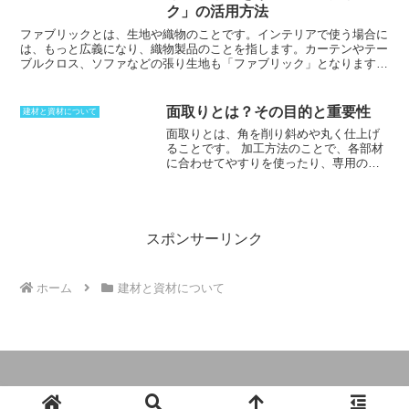
きるため、閉めておくだけではなく、扉
す。この反りを利用して、日本舞踊や能の舞台には木裏が利用されま
ク」の活用方法
を開いたまま固定するという方法として
す。板の中心が膨らむために、足の裏が板の端に引っかからないとい
も利用することができるのです。
う利点がある他、滑りが良いためです。また看板などにも木裏が用い
ファブリックとは、
生地や織物
のことです。インテリアで使う場合に
られることがあります。
は、もっと広義になり、
織物製品
のことを指します。カーテンやテー
ブルクロス、ソファなどの張り生地も「ファブリック」となります。
クッションやベッドカバーなども「ファブリック」と呼びますが、こ
ちらはアパレルの影響が強いです。壁材の場合、ファブリッククロス
と呼ぶことがありますが、これは布製の壁材を意味します。インテリ
面取りとは？その目的と重要性
建材と資材について
アコーディネイトを考えた場合、「ファブリック」は重要的意味を持
面取りとは、角を削り斜めや丸く仕上げ
ちます。床や壁など面積が多い部分に使うことが多くなるため、コー
ることです。
加工方法のことで、各部材
ディネイト次第で大きな変化を与えることができます。好みや個性を
に合わせてやすりを使ったり、専用の工
はっきりと出すことができるようになるため、インテリアへどのよう
具によって削ったりしていく。面取りす
に「ファブリック」を入れていくかが、要となります。
ることによって、角が鋭角にならなくな
り、怪我をしたりすることが防げる他、
不意の接触によって破損したりすること
を防止できる。部材自身ということを考
スポンサーリンク
えても、角があることによって、何かと
接触すれば破損する危険性は高い。削っ
て丸くすることによって、意図しない欠
ホーム
建材と資材について
損を生み出す予防策にすることができる
うえ、構造体の体力の低下を解消するこ
とも可能に。意匠的な部分としても、丸
みを帯びた仕上がりとなり、やわらかな
印象作り出していく他、全体的にまとめ
上げることができるようになる。
© 2024 建築用語と関係法令の説明.