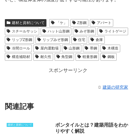
建材と資材について
「ケ」
Z形鋼
アパート
スチールサッシ
ハット山形鋼
みぞ形鋼
ライトゲージ
リップZ形鋼
リップみぞ形鋼
住宅
倉庫
冷間ロール
屋内運動場
山形鋼
帯鋼
木構造
構造補助材
耐久性
角型鋼
軽量形鋼
鋼板
スポンサーリンク
建築の研究家
関連記事
ボンタイルとは？建築用語をわか
建材と資材について
りやすく解説