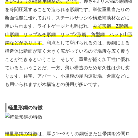
さ1〜3ミリの構造用鋼材のことです
。厚さ4ミリ未満の薄鋼板
を冷間圧延することで造られる形鋼です。単位重量当たりの
断面性能に優れており、スチールサッシや構造補助材などに
用いられます。ライトゲージとも呼ばれ、
みぞ形鋼、Z形鋼、
山形鋼、リップみぞ形鋼、リップZ形鋼、角型鋼、ハット山形
鋼などがあります
。利点として挙げられるのは、形鋼による
構造体は断面が薄く大きく広がっているので場所を広く覆う
ことができるということ、そして、重量が軽く加工性に優れ
ているということだ。一方、薄い構造のため耐久性は少し劣
ります。住宅、アパート、小規模の屋内運動場、倉庫などに
も用いられますが木構造との併用が多いです。
軽量形鋼の特徴
軽量形鋼の特徴
は、厚さ1〜3ミリの鋼板または帯鋼を冷間ロ