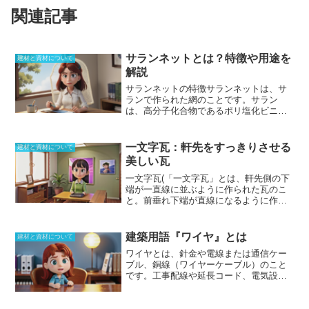
関連記事
サランネットとは？特徴や用途を
建材と資材について
解説
サランネットの特徴
サランネットは、サ
ランで作られた網のことです。サラン
は、高分子化合物であるポリ塩化ビニリ
デンに、少量の塩化ビニールを加えて作
られる合成繊維です。耐薬品性を持って
いることに加え難燃性であり、水もほと
一文字瓦：軒先をすっきりさせる
建材と資材について
んど吸収することがありません。サラン
美しい瓦
ネットは、耐薬品性、難燃性、耐水性と
いう特徴を備えているため、網戸やエア
一文字瓦(「一文字瓦」とは、軒先側の下
コンの室内機フィルターなど、さまざま
端が一直線に並ぶように作られた瓦のこ
な用途で使用されています。また、手に
と。前垂れ下端が直線になるように作ら
入れやすいことから、一般的な網戸用と
れている軒先瓦だ。一文字瓦は、一文字
して普及しています。サランネットの形
唐草と呼ばれることも。直線にそろえる
状は、平織と立体状の2種類があります。
ということは、微妙な調整が必要とな
建築用語『ワイヤ』とは
建材と資材について
平織の物はサランスクリーン、立体状に
り、高い技術が要求される。)』とは、軒
ワイヤとは、針金や電線または通信ケー
した物はサランハニカムとして販売され
先側の下端が一直線に並ぶように作られ
ブル、銅線（ワイヤーケーブル）のこと
ています。耐候性ということでは、ポリ
た瓦のことです。
前垂れ下端が直線にな
です。工事配線や延長コード、電気設備
プロピレンのほうが優れています。
るように作られている軒先瓦であり、一
等に使われます。被電が付いており、銅
文字唐草と呼ばれることもあります。直
分が30％〜80％と様々です。同じ太さの1
線にそろえるためには、微妙な調整が必
本の金属棒に比べ、柔軟で曲げることが