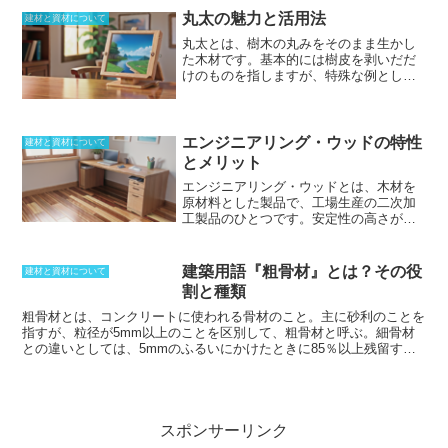
要となり、高い技術が要求されます。
可能です。建築の工事現場では吊り下
丸太の魅力と活用法
建材と資材について
げ、牽引、支持などを目的とします。そ
丸太とは、樹木の丸みをそのまま生かし
のため、ワイヤーロープは綱（つな）と
た木材
です。基本的には樹皮を剥いだだ
も呼ばれます。針金やピアノ線、ステン
けのものを指しますが、特殊な例として
レスなどをより合わせた物を使います。
樹皮付きの丸太を使用する場合もありま
主に吊り橋、ケーブルカー、索道などに
す。丸太にはいくつかの種類があり、和
用いられます。送電用のワイヤーケーブ
室などの見えがかりに用いる磨き丸太や
ルの電気伝導体には、電気伝導性の高い
絞り丸太などの化粧丸太、そして、構造
エンジニアリング・ウッドの特性
銅やアルミニウム合金を使うのが一般的
建材と資材について
材に用いられる丸太梁などがあります。
です。この場合、機器内部などを除き、
とメリット
丸太は、欧州では旧石器時代から家の柱
送電線は銅線を寄りあわせたワイヤーケ
エンジニアリング・ウッドとは
、木材を
や骨組に使われていたと推測されてお
ーブルとなります。
原材料とした製品で、工場生産の二次加
り、素材としての歴史は古く、日本では
工製品のひとつです。安定性の高さが特
縄文時代から盛んに活用されてきまし
徴で、構造的に強度を高めることが可能
た。丸太は加工が容易で製造コストが安
です。加工方法によっては、
鉄骨の代用
く、耐水性があり、火には弱いが熱には
品として使うことができるほど
、構造強
強く、変形も少ないなどの理由から万能
建築用語『粗骨材』とは？その役
建材と資材について
度を高め、施工も可能となります。ベニ
素材として扱われており、現在は住宅を
割と種類
ヤなどの合板材は根本的に異なる物であ
はじめとした建築物から食器などの小物
り、エンジニアリング・ウッドと呼ばれ
まで、幅広く活用されています。
粗骨材とは、コンクリートに使われる骨材のこと
。主に砂利のことを
ることはありません。二次加工で作り上
指すが、粒径が5mm以上のことを区別して、粗骨材と呼ぶ。細骨材
げるため、どんな長さの物でも作ること
との違いとしては、5mmのふるいにかけたときに85％以上残留する
ができ、形状を加工しておくことも可能
物ということが、JISで規定されている。砕石のことを指すことが多
です。木の特性を活かしたまま高強度材
く、人工骨材などを利用する方法も。骨材として求められることとし
を作ることができ、廃材などの利用も可
て、適度な硬度を持っており、泥などの有機物は付着していないこと
能となるため、
クリーンな部材として利
が挙げられる。さらに、吸水量が重要な要素であり、アルカリ骨材反
用が期待されています
。
応の原因を作らない物を選ばなければならない。塩分が極力含まれて
スポンサーリンク
いないことも重要で、粗骨材の質が、コンクリートの質に大きく影響