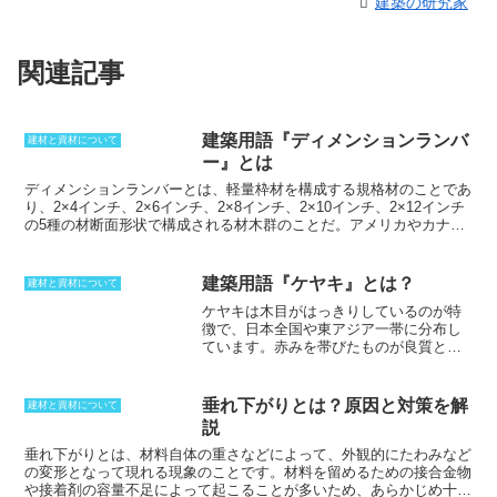
建築の研究家
関連記事
建築用語『ディメンションランバ
建材と資材について
ー』とは
ディメンションランバーとは、軽量枠材を構成する規格材のこと
であ
り、2×4インチ、2×6インチ、2×8インチ、2×10インチ、2×12インチ
の5種の材断面形状で構成される材木群のことだ。アメリカやカナダ
で枠組み壁工法に良く用いられている。現在、輸入されている北米の
ディメンションランバーは3種類あり、もっとも多量に入っているの
はS・P・F（スプルスパインファー）という材だ。次にHem-Fir（米
建築用語『ケヤキ』とは？
建材と資材について
ツガ）、最後にD-Fir（米マツ）の順となっている。大別すると樹種
ケヤキは木目がはっきりしているのが特
は5種類になるが、他の樹種は輸入量が非常に少ないため、実際には
徴
で、日本全国や東アジア一帯に分布し
以上の3つが主流である。樹種グループは中S-I（エスイチ）、S-
ています。赤みを帯びたものが良質とさ
II（エスニ）と略語で呼ばれる。
れており、堅くて加工は少し大変です
が、鉋で削ると艶が出ます。高価な木材
ですが、柱や梁などの建築用構造材や造
垂れ下がりとは？原因と対策を解
建材と資材について
作材、家具、船舶、漆器木地、うす、木
説
ね、太鼓の胴などの素材として数多く用
いられており、最近では和風家具にケヤ
垂れ下がりとは、材料自体の重さなどによって、外観的にたわみなど
キを用いるのが流行っています。伐採後
の変形となって現れる現象のこと
です。材料を留めるための接合金物
長期間にわたってねじれたり曲がったり
や接着剤の容量不足によって起こることが多いため、あらかじめ十分