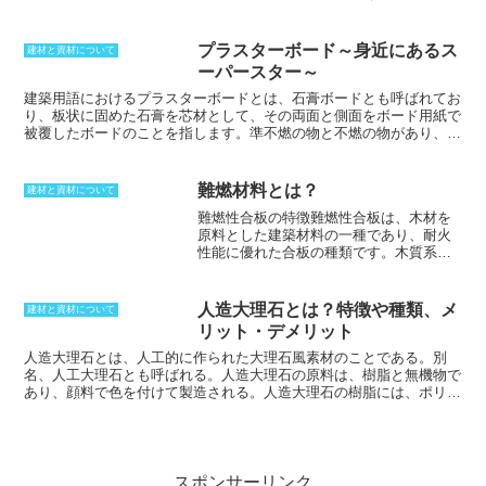
することがあり、独特の木目が出る場合
な余裕をもって設計する必要があります。垂れ下がりは、多くの箇所
があり、玉杢と言って珍重される場合も
で起こる可能性のある現象です。外壁であれば、断熱材の外側に胴線
あります。杢とは板材の表面に現れた模
をビスで留め付けた上にサイディングを貼ることが多いですが、サイ
プラスターボード～身近にあるス
建材と資材について
様のことであり、円形になっている物を
ディングの自重でビスが曲がり、壁全体の垂れ下がりが起こることが
ーパースター～
玉杢と言います。玉杢は樹皮下に出現し
あります。室内であれば、部屋の壁紙の接着部分が弱くなって垂れ下
やすく、老木に多く出ます。
がることも起こります。ただしこの場合は、水漏れや雨水が漏れた可
建築用語における
プラスターボード
とは、石膏ボードとも呼ばれてお
能性も考えた上で、修理しなければならないでしょう。
り、板状に固めた石膏を芯材として、その両面と側面をボード用紙で
被覆したボードのことを指します。準不燃の物と不燃の物があり、準
不燃では9.5mm、不燃では12.5mmの厚さがあります。耐火、防火、
遮音、断熱性能を備えており、下地としてそのまま室内の壁や天井に
貼り付け、ペンキを塗って仕上げます。プラスターの種類は2種類あ
難燃材料とは？
建材と資材について
り、石膏を主成分とした石膏プラスターと、白雲石を高温焼成したド
難燃性合板の特徴
難燃性合板は、木材を
ロマイトプラスターがあります。また、水まわりで使用する場合には
原料とした建築材料の一種であり、耐火
耐水プラスターボードを用い、耐火性能を求められる建物には強化プ
性能に優れた合板の種類です。木質系材
ラスターボードが使われます。安価なこともあり、様々な箇所でよく
料は燃えやすいという性質を持っていま
使われています。
すが、難燃性合板は、従来の合板に難燃
処理を施すことで、火災が発生した場合
人造大理石とは？特徴や種類、メ
建材と資材について
でも燃えにくく、延焼を遅らせることが
リット・デメリット
できます。難燃性合板の製造方法は、浸
漬法、塗布法、添加法などがあり、それ
人造大理石とは、人工的に作られた大理石風素材のことである。別
ぞれ異なる方法で難燃処理を施します。
名、人工大理石とも呼ばれる。
人造大理石の原料は、樹脂と無機物で
浸漬法は、合板を難燃剤に浸すことで難
あり、顔料で色を付けて製造される。
人造大理石の樹脂には、ポリエ
燃処理を行う方法で、塗布法は、合板の
ステル樹脂とアクリル樹脂の2種類がある。
ポリエステル系樹脂に無
表面に難燃剤を塗ることで難燃処理を行
機物を混ぜて作ったものをポリエステル系人造大理石といい、こちら
います。添加法は、合板の製造過程にお
は深みのある美観に欠け、紫外線等によって黄変してしまうというデ
いて、難燃剤を添加することで難燃処理
メリットがあるが、その分価格が安い。一方アクリル系樹脂がベース
を行います。難燃性合板は、一般の合板
のアクリル系人造大理石は、加工しやすく耐衝撃性と耐候性に優れて
スポンサーリンク