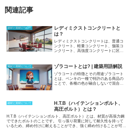
関連記事
レディミクストコンクリートと
建材と資材について
は？
レディミクストコンクリートは、普通コ
ンクリート、軽量コンクリート、舗装コ
ンクリート、高強度コンクリートに区分
されます。
普通コンクリート
は、通常の
建築物や構造物に使用されるコンクリー
トで、最も一般的な種類です。
軽量コン
ゾラコートとは? | 建築用語解説
建材と資材について
クリート
は、軽量骨材（発泡スチロール
ゾラコートの特徴とその用途
ゾラコート
や人工軽量骨材など）を使用しており、
とは、ペンキの一種で特許のある商品の
通常のコンクリートよりも軽量で断熱性
ことで、各種の色が融合しないで混合し
に優れています。
舗装コンクリート
は、
ているため、吹き付けて施工した場合に
道路や駐車場などに使用されるコンクリ
は、きれいな肌合いに仕上がる高級塗料
ートで、耐久性と耐摩耗性に優れていま
です。新たに開発された「水性ゾラコー
す。
高強度コンクリート
は、特殊な配合
トEX」は、高耐候性シリコン樹脂を使用
H.T.B（ハイテンションボルト、
によって強度を高めたコンクリートで、
建材と資材について
しているため、内装用だけでなく外装用
高層ビルや橋梁などの構造物に使用され
高圧ボルト）とは？
にも使用できるようになっています。そ
ます。
H.T.B（ハイテンションボルト、高圧ボルト）とは、材質が高張力鋼
のため、汚れに強く、長年美観を保つの
でできたボルトのことです。
引っ張り荷重に対して耐久性を持って
にも適しています。また、アレス水性エ
いるため、締め付けに耐えることができ、強く締め付けることが可能
ポレジンと組み合わせることで、窯業系
です。また、摩擦接合用高力六角ボルト、座金、ナットなどが含まれ
サイディングボードに塗り替えることが