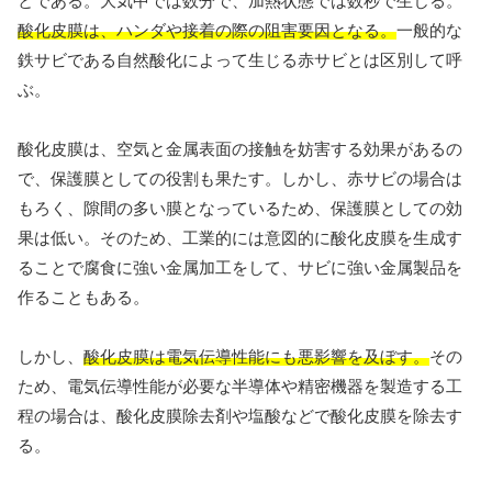
とである。大気中では数分で、加熱状態では数秒で生じる。
酸化皮膜は、ハンダや接着の際の阻害要因となる。
一般的な
鉄サビである自然酸化によって生じる赤サビとは区別して呼
ぶ。
酸化皮膜は、空気と金属表面の接触を妨害する効果があるの
で、保護膜としての役割も果たす。しかし、赤サビの場合は
もろく、隙間の多い膜となっているため、保護膜としての効
果は低い。そのため、工業的には意図的に酸化皮膜を生成す
ることで腐食に強い金属加工をして、サビに強い金属製品を
作ることもある。
しかし、
酸化皮膜は電気伝導性能にも悪影響を及ぼす。
その
ため、電気伝導性能が必要な半導体や精密機器を製造する工
程の場合は、酸化皮膜除去剤や塩酸などで酸化皮膜を除去す
る。