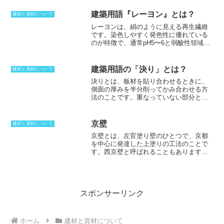
ます。H.T.Bの締め付けは、一次締め、本締め、二度締めという手順
可能です。豊富なカラーバリエーション
で行われます。通常、六角ボルトよりも高い締め付けトルクで締め付
があり、弾性適性を有し、防カビ、防藻
建築用語『レーヨン』とは？
建材と資材について
けを行います。H.T.Bは、鉄骨建築物、横造物、橋梁などに使用され
性に優れているほか、トルエン、鉛、キ
レーヨンは、絹のように見える再生繊維
ることが多く、建築業界ではなくてはならない資材です。ただし、一
シレン、クロムを使っていません。
です。染色しやすく発色性に優れている
度使用したH.T.Bは、新品時のような状態を保っていないため、再利
のが特徴で、通常pH5〜6と弱酸性領域の
用することができません。また、六角に面幅は六角ボルトよりもサイ
ため肌に優しいのが特徴です。
レーヨン
ズが一段大きくなります。
は、強度は他の繊維に劣るものの、ドレ
ープ性が良好で吸い付くような風合いや
建築用語の「決り」とは？
建材と資材について
光沢感があります。
また、ひんやりとし
決り
とは、板材を貼り合わせるときに、
た感触や消臭効果もあるのも特徴です。
側面の厚みを半分削ってかみ合わせる方
レーヨンは吸湿、放湿性に優れているの
法のことです。重なっていない部分と同
ですが、
水や摩擦に非常に弱いため、家
じ厚さに仕上げていくことで、隙間が目
庭での水洗い洗濯は難しく、取り扱いに
立ったり抜けたりしないようにかみ合わ
は注意が必要です。レーヨン素材を使っ
せを作っていきます。板で行なう場合に
た高価な衣服はクリーニングを利用する
京壁
建材と資材について
は合い決りとなりますが、柱で行なう場
のが望ましいです。
京壁とは、左官塗り壁のひとつで、京都
合には相欠きと呼びます。基本として、
を中心に発達した上塗りの工法のことで
正面側から釘を打って留めることになり
す。
西京壁と呼ばれることもあります。
ますが、見た目の問題などもあり、接着
製品の進化によって、繊維壁材などでも
剤を使って留めるという方法が取られる
京壁風に仕上げることができるようにな
こともあります。
決りの意味
は、板同士
りました。京壁は、石灰や麻などの繊維
のおさまりを付けるということにつなが
を入れることで、独特の仕上がりを作り
ります。結末や決着という意味がある
上げます。そのため、触ると表面が落ち
スポンサーリンク
が、合い決りの場合も、板同士のおさま
てしまいますが、現在の物は接着剤を混
りを付けるということにつながります。
入して塗るため、あまり落ちなくなりま
した。その代りに、仕上がりに堅さを感
ホーム
建材と資材について
じることもあります。
京壁は定番の仕上