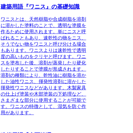
建築用語『ワニス』の基礎知識
ワニスとは、天然樹脂や合成樹脂を溶剤
に溶かした塗料のことで、透明な塗膜を
作るために使用されます。
単にニスと呼
ばれることもあり、速乾性の物をニス、
そうでない物をワニスと呼び分ける場合
もあります。ワニスよりは速乾性で透明
度の高いものをクリヤと呼びます。ワニ
スを塗布した後、溶剤が蒸発したり硬化
したりすることで塗膜が形成されます。
溶剤の種類により、乾性油に樹脂を溶か
した油性ワニス、揮発性溶剤に溶かした
揮発性ワニスなどがあります。木製家具
の仕上げ塗装や木部塗装の下処理など、
さまざまな部分に使用することが可能で
す。ワニスの特徴として、湿気を防ぐ作
用があります。