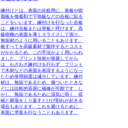
練付けとは、表面の化粧用に、
単板や樹
脂板を接着剤で下地板などの合板に貼る
こと
をいいます。
練付けを行なった合板
は、練付合板または突板と呼びます
。高
級樹種の表面を薄くスライスして張り、
無垢材のように用いることもあります。
板すべてを高級素材で製作するとコスト
がかかるため、この手法がよく用いられ
ました。プリント技術が発展してから
は、わざわざ練付けを行わず、プリント
で木材などの表面を表現するようになっ
たため使用頻度は減少しています。練付
材は、無垢であるため、傷ついたときな
どには比較的容易に補修が可能です。し
かし、無垢であるために湿気に弱く、収
縮と膨張をくり返すとひび割れが起きる
場合もあります。これを避けるために、
表面に塗装を行なうこともあります。