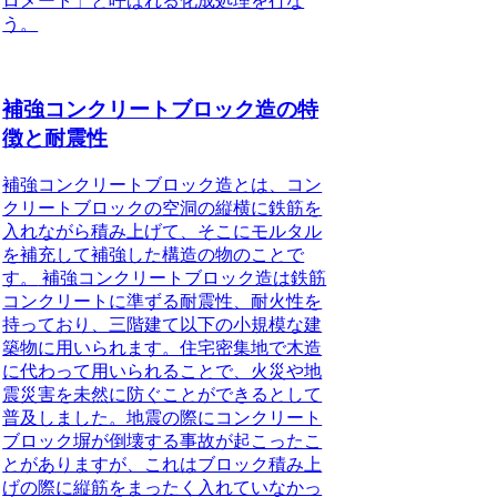
ロメート」と呼ばれる化成処理を行な
う。
補強コンクリートブロック造の特
徴と耐震性
補強コンクリートブロック造とは、コン
クリートブロックの空洞の縦横に鉄筋を
入れながら積み上げて、そこにモルタル
を補充して補強した構造の物のことで
す。
補強コンクリートブロック造は鉄筋
コンクリートに準ずる耐震性、耐火性を
持っており、三階建て以下の小規模な建
築物に用いられます。住宅密集地で木造
に代わって用いられることで、火災や地
震災害を未然に防ぐことができるとして
普及しました。地震の際にコンクリート
ブロック塀が倒壊する事故が起こったこ
とがありますが、これはブロック積み上
げの際に縦筋をまったく入れていなかっ