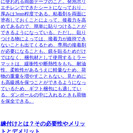
に使われる両面テープのこと。
発泡ポリ
エチレンでできたシートになっており、
厚みは3mm程度である。粘着剤を両面に
塗布しておくことによって、接着力を高
めてあるので、簡単に貼りつけることが
できるようになっている。
ただし、貼り
つける物によっては、接着力が維持でき
ないことも出てくるため、専用の接着剤
が必要になることも。
鏡を貼るためだけ
ではなく、梱包材として使用するミラー
マットは、緩衝性や断熱性をもち、耐油
性、柔軟性があるうえに軽量なため、荷
物の重量を増やすこともない。
見ために
も高級感を保つことができるようになっ
ているため、ギフト梱包にも適してい
る。ダンボールの中に入れるときも荷物
を保全できる。
練付けとは？その必要性やメリッ
トとデメリット