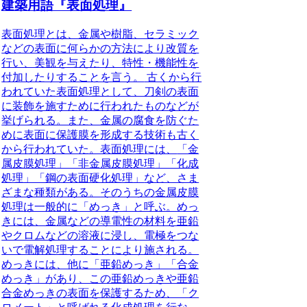
建築用語『表面処理』
表面処理とは、金属や樹脂、セラミック
などの表面に何らかの方法により改質を
行い、美観を与えたり、特性・機能性を
付加したりすることを言う。
古くから行
われていた表面処理として、刀剣の表面
に装飾を施すために行われたものなどが
挙げられる。また、金属の腐食を防ぐた
めに表面に保護膜を形成する技術も古く
から行われていた。表面処理には、
「金
属皮膜処理」「非金属皮膜処理」「化成
処理」「鋼の表面硬化処理」
など、さま
ざまな種類がある。そのうちの金属皮膜
処理は一般的に「めっき」と呼ぶ。めっ
きには、金属などの導電性の材料を亜鉛
やクロムなどの溶液に浸し、電極をつな
いで電解処理することにより施される。
めっきには、他に「亜鉛めっき」「合金
めっき」があり、この亜鉛めっきや亜鉛
合金めっきの表面を保護するため、「ク