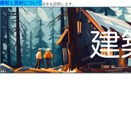
建材と資材について
建材と資材について
建材と資材について
建材と資材について
建材と資材について
建材と資材について
建材と資材について
建築に関する用語と関連法令を説明します。