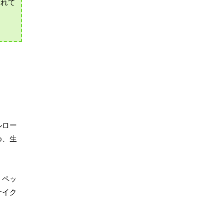
ばれて
ルロー
め、生
、ペッ
サイク