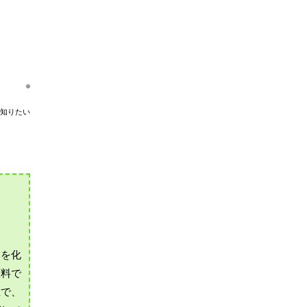
知りたい
スを化
原料で
維で、