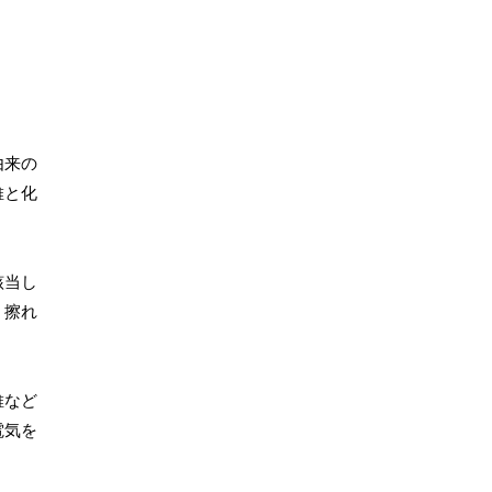
由来の
維と化
該当し
、擦れ
維など
電気を