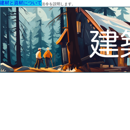
建材と資材について
建材と資材について
建材と資材について
建材と資材について
建材と資材について
建材と資材について
建材と資材について
建築に関する用語と関連法令を説明します。