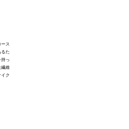
ロース
あるた
を持っ
生繊維
サイク