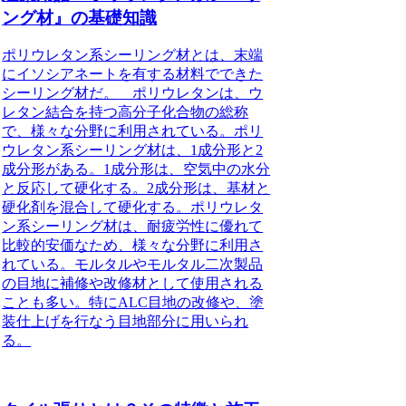
ング材』の基礎知識
ポリウレタン系シーリング材とは、末端
にイソシアネートを有する材料でできた
シーリング材だ。
ポリウレタンは、ウ
レタン結合を持つ高分子化合物の総称
で、様々な分野に利用されている。ポリ
ウレタン系シーリング材は、1成分形と2
成分形がある。1成分形は、空気中の水分
と反応して硬化する。2成分形は、基材と
硬化剤を混合して硬化する。ポリウレタ
ン系シーリング材は、耐疲労性に優れて
比較的安価なため、様々な分野に利用さ
れている。モルタルやモルタル二次製品
の目地に補修や改修材として使用される
ことも多い。特にALC目地の改修や、塗
装仕上げを行なう目地部分に用いられ
る。