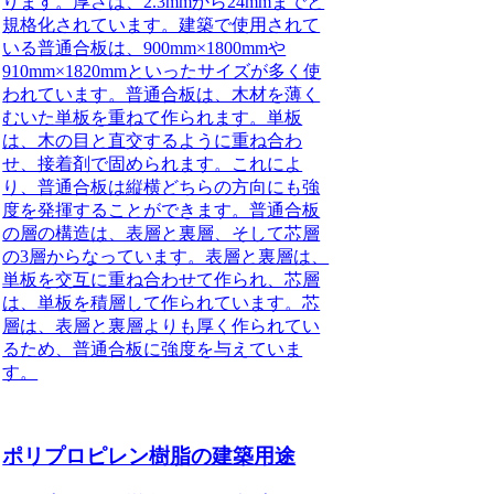
ります。厚さは、2.3mmから24mmまでと
規格化されています。建築で使用されて
いる普通合板は、900mm×1800mmや
910mm×1820mmといったサイズが多く使
われています。普通合板は、木材を薄く
むいた単板を重ねて作られます。単板
は、木の目と直交するように重ね合わ
せ、接着剤で固められます。これによ
り、普通合板は縦横どちらの方向にも強
度を発揮することができます。普通合板
の層の構造は、表層と裏層、そして芯層
の3層からなっています。表層と裏層は、
単板を交互に重ね合わせて作られ、芯層
は、単板を積層して作られています。芯
層は、表層と裏層よりも厚く作られてい
るため、普通合板に強度を与えていま
す。
ポリプロピレン樹脂の建築用途