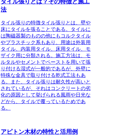
タイル張りとは？その特徴と施工
法
タイル張りの特徴
タイル張りとは、壁や
床にタイルを張ることである。タイルに
は陶磁器製のものの他にもコルクタイル
やプラスチック系もあり、用途は外装用
タイル、内装用タイル、床用タイル、モ
ザイク用に分類される。施工方法は、モ
ルタルやセメントでペーストを用いて張
り付ける湿式が一般的であるが、外壁に
特殊な金具で取り付ける乾式工法もあ
る。また、
タイル張りは耐久性が高いと
されているが、それはコンクリートの劣
化の原因として挙げられる風雨や日光な
どから、タイルで覆っているため
であ
る。
アピトン木材の特性と活用例