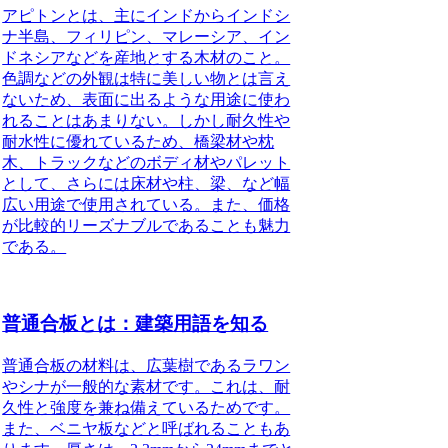
アピトンとは、主にインドからインドシ
ナ半島、フィリピン、マレーシア、イン
ドネシアなどを産地とする木材のこと。
色調などの外観は特に美しい物とは言え
ないため、表面に出るような用途に使わ
れることはあまりない。しかし耐久性や
耐水性に優れているため、橋梁材や枕
木、トラックなどのボディ材やパレット
として、さらには床材や柱、梁、など幅
広い用途で使用されている。また、価格
が比較的リーズナブルであることも魅力
である。
普通合板とは：建築用語を知る
普通合板の材料は、広葉樹であるラワン
やシナが一般的な素材です
。これは、耐
久性と強度を兼ね備えているためです。
また、ベニヤ板などと呼ばれることもあ