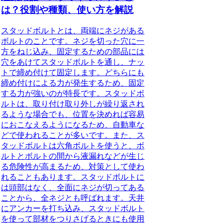
は？役割や種類、使い方を解説
スタッドボルトとは、両端にネジがある
ボルト
のことです。ネジを切った穴に一
方をねじ込み、固定するための部品には
穴をあけてスタッドボルトを通し、ナッ
トで締め付けて固定します。どちらにも
締め付けによる力が発生するため、
固定
する力が強い
のが特長です。スタッドボ
ルトは、取り付け取り外しが繰り返され
るような場合でも、位置を決めれば容易
におこなえるようになるため、自動車な
どで使われることが多いです。また、ス
タッドボルトは六角ボルトを使うと、ボ
ルトとボルトの間から液漏れなどが生じ
る危険性が高まるため、
対策として使わ
れることもあります。
スタッドボルトに
は頭部はなく、全面にネジが切ってある
ことから、
全ネジとも呼ばれます。
天井
にアンカーを打ち込み、スタッドボルト
を使って部材をつりさげるときにも使用