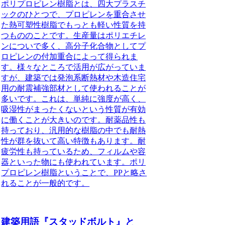
ポリプロピレン樹脂とは、四大プラスチ
ックのひとつで、プロピレンを重合させ
た熱可塑性樹脂でもっとも軽い性質を持
つもの
のことです。生産量はポリエチレ
ンについで多く、高分子化合物としてプ
ロピレンの付加重合によって得られま
す。様々なところで活用が広がっていま
すが、建築では発泡系断熱材や木造住宅
用の耐震補強部材として使われることが
多いです。これは、単純に強度が高く、
吸湿性がまったくないという性質が有効
に働くことが大きいのです。耐薬品性も
持っており、汎用的な樹脂の中でも耐熱
性が群を抜いて高い特徴もあります。耐
疲労性も持っているため、フィルムや容
器といった物にも使われています。ポリ
プロピレン樹脂ということで、PPと略さ
れることが一般的です。
建築用語『スタッドボルト』と