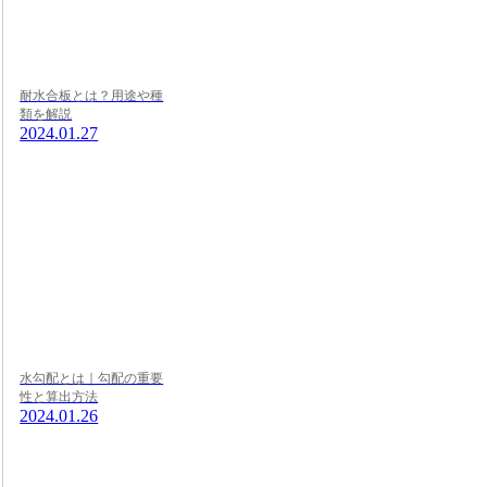
耐水合板とは？用途や種
類を解説
2024.01.27
水勾配とは｜勾配の重要
性と算出方法
2024.01.26