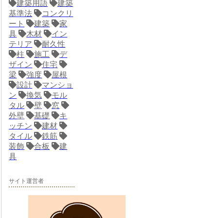
建築用語
建築
基準法
コンクリ
ート
建築
家
具
木材
イン
テリア
耐久性
柱
施工
デ
ザイン
住宅
梁
強度
屋根
設計
マンショ
ン
換気
モル
タル
壁
窓
外壁
基礎
キ
ッチン
建材
タイル
鉄筋
装飾
合板
建
具
サイト運営者