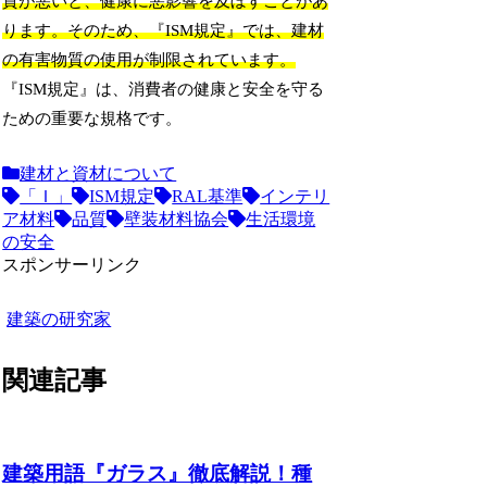
質が悪いと、健康に悪影響を及ぼすことがあ
ります。そのため、『ISM規定』では、建材
の有害物質の使用が制限されています。
『ISM規定』は、消費者の健康と安全を守る
ための重要な規格です。
建材と資材について
「Ｉ」
ISM規定
RAL基準
インテリ
ア材料
品質
壁装材料協会
生活環境
の安全
スポンサーリンク
建築の研究家
関連記事
建築用語『ガラス』徹底解説！種