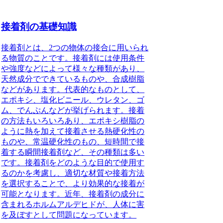
接着剤の基礎知識
接着剤とは
、2つの物体の接合に用いられ
る物質のことです。接着剤には使用条件
や強度などによって様々な種類があり、
天然成分でできているものや、合成樹脂
などがあります。代表的なものとして、
エポキシ、塩化ビニール、ウレタン、ゴ
ム、でんぷんなどが挙げられます。接着
の方法もいろいろあり、エポキシ樹脂の
ように熱を加えて接着させる熱硬化性の
ものや、常温硬化性のもの、短時間で接
着する瞬間接着剤など、その種類は多い
です。接着剤をどのような目的で使用す
るのかを考慮し、適切な材質や接着方法
を選択することで、より効果的な接着が
可能となります。近年、接着剤の成分に
含まれるホルムアルデヒドが、人体に害
を及ぼすとして問題になっています。