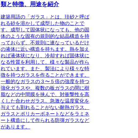
類と特徴、用途を紹介
建築用語の「
ガラス
」とは、
珪砂と呼ば
れる砂を溶かして成型した物
のことで
す。成型して固体状になっても、他の固
体のような固有の規則的な結晶構造を持
っておらず、
不規則に連なっているだけ
の液体に近い構造
を持ちます。熱を加え
れば液体状になり、冷却すれば固体状に
なる性質を利用して、様々な製品が作ら
れています。また、製法により様々な特
徴を持つガラスを作ることができます。
一般的なガラスの３〜５倍の強度を持つ
強化ガラス
や、複数の板ガラスの間に樹
脂などの中間膜を挟んで、対衝撃性を高
くした
合わせガラス
。
急激な温度変化を
与えても割れることがない耐熱ガラス
、
ガラスとポリカーボネートなどをラミネ
ート構造にして作られる
防弾ガラス
など
があります。