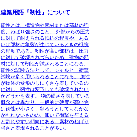
建築用語『靭性』について
靭性とは、構造物や素材または部材の強
度、ねばり強さのこと。
外部からの圧力
に対して耐えられる抵抗の程度や、ある
いは部材に亀裂が生じているときの抵抗
の程度である。靭性が高い部材は、圧力
に対して破壊されづらいため、建物の部
材に対して靭性が試されることになる。
靭性の試験方法として、シャルピー衝撃
試験が多く用いられることになる。
脆性
が物体の変形のしにくさを表しているの
に対し、
靭性は変形しても破壊されない
かどうかを表す。
物の硬さを表している
概念とは異なり、一般的に硬度が高い物
は靭性が小さく、削ろうとしてもなかな
か削れないものの、叩いて衝撃を与える
と割れやすい傾向にある。素材のねばり
強さと表現されることが多い。