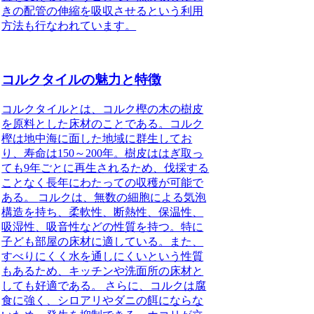
きの配管の伸縮を吸収させるという利用
方法も行なわれています。
コルクタイルの魅力と特徴
コルクタイルとは、コルク樫の木の樹皮
を原料とした床材のことである。コルク
樫は地中海に面した地域に群生してお
り、寿命は150～200年。樹皮ははぎ取っ
ても9年ごとに再生されるため、伐採する
ことなく長年にわたっての収穫が可能で
ある。
コルクは、無数の細胞による気泡
構造を持ち、柔軟性、断熱性、保温性、
吸湿性、吸音性などの性質を持つ。特に
子ども部屋の床材に適している。また、
すべりにくく水を通しにくいという性質
もあるため、キッチンや洗面所の床材と
しても好適である。
さらに、コルクは腐
食に強く、シロアリやダニの餌にならな