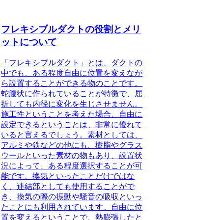
フレキシブルダクトの役割とメリ
ットについて
「フレキシブルダクト」とは
、ダクトの
中でも、ある程度自由に位置を変えなが
ら設置することができる物のことです。
蛇腹状に作られていることが特徴で、屈
折しても内径に変化を生じさせません。
施工性ということを考えた場合、自由に
設定できるということは、非常に優れて
いると言えるでしょう。素材としては、
アルミや鉄などの他にも、樹脂やグラス
ウールといった素材の物もあり、設置状
況によって、ある程度選択することが可
能です。換気といったことだけではな
く、連結部としても使用することがで
き、換気の際の振動や騒音の吸収といっ
たことにも利用されています。自由に位
置を変えるということで、熱膨張したと