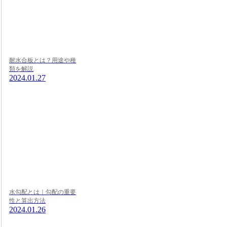
耐水合板とは？用途や種
類を解説
2024.01.27
水勾配とは｜勾配の重要
性と算出方法
2024.01.26