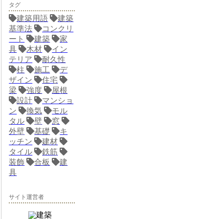
タグ
建築用語
建築
基準法
コンクリ
ート
建築
家
具
木材
イン
テリア
耐久性
柱
施工
デ
ザイン
住宅
梁
強度
屋根
設計
マンショ
ン
換気
モル
タル
壁
窓
外壁
基礎
キ
ッチン
建材
タイル
鉄筋
装飾
合板
建
具
サイト運営者