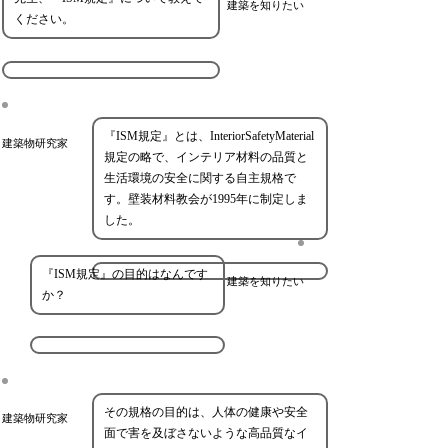
建築を知りたい
ください。
『ISM規定』とは、InteriorSafetyMaterial
建築物研究家
規定の略で、インテリア材料の品質と
生活環境の安全に関する自主規格で
す。壁装材料教会が1995年に制定しま
した。
『ISM規定』の目的はなんです
建築を知りたい
か？
その規格の目的は、人体の健康や安全
建築物研究家
面で害を及ぼさないような高品質なイ