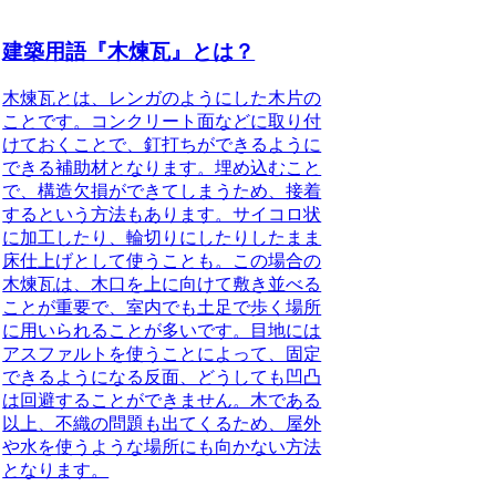
建築用語『木煉瓦』とは？
木煉瓦とは、レンガのようにした木片の
ことです
。コンクリート面などに取り付
けておくことで、釘打ちができるように
できる補助材となります。埋め込むこと
で、構造欠損ができてしまうため、接着
するという方法もあります。サイコロ状
に加工したり、輪切りにしたりしたまま
床仕上げとして使うことも。この場合の
木煉瓦は、
木口を上に向けて敷き並べる
ことが重要で、室内でも土足で歩く場所
に用いられることが多いです
。目地には
アスファルトを使うことによって、固定
できるようになる反面、どうしても凹凸
は回避することができません。木である
以上、不織の問題も出てくるため、屋外
や水を使うような場所にも向かない方法
となります。