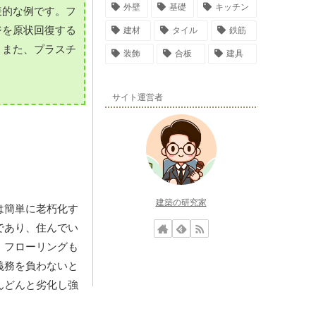
外壁
基礎
キッチン
表的な例です。フ
ジを原状回復する
建材
タイル
鉄筋
。また、プラスチ
装飾
合板
建具
サイト運営者
建築の研究家
は簡単に老朽化す
であり、住んでい
。フローリングも
義務を負わないと
んどんと劣化し強