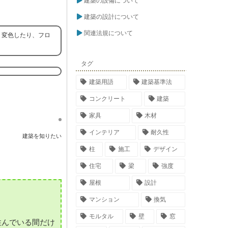
建築の設備について
建築の設計について
関連法規について
り変色したり、フロ
タグ
建築用語
建築基準法
コンクリート
建築
家具
木材
インテリア
耐久性
建築を知りたい
柱
施工
デザイン
住宅
梁
強度
屋根
設計
マンション
換気
モルタル
壁
窓
住んでいる間だけ