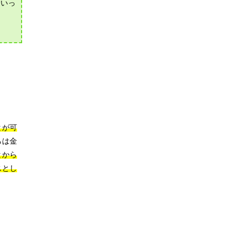
といっ
とが可
らは金
とから
スとし