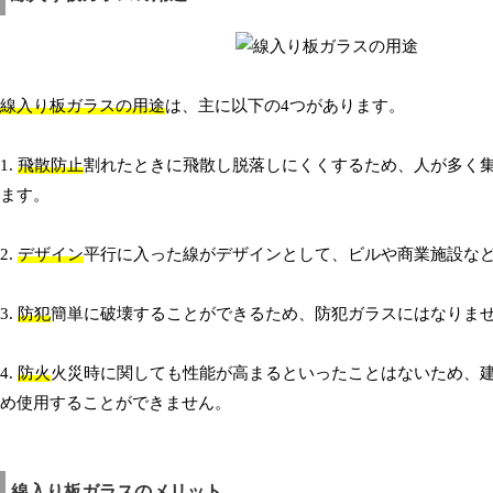
線入り板ガラスの用途
は、主に以下の4つがあります。
1.
飛散防止
割れたときに飛散し脱落しにくくするため、人が多く
ます。
2.
デザイン
平行に入った線がデザインとして、ビルや商業施設な
3.
防犯
簡単に破壊することができるため、防犯ガラスにはなりま
4.
防火
火災時に関しても性能が高まるといったことはないため、
め使用することができません。
線入り板ガラスのメリット