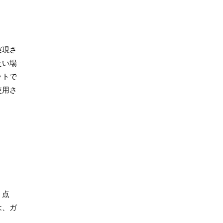
実現さ
たい場
ットで
使用さ
う点
は、ガ