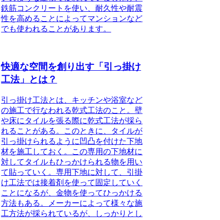
鉄筋コンクリートを使い、耐久性や耐震
性を高めることによってマンションなど
でも使われることがあります。
快適な空間を創り出す「引っ掛け
工法」とは？
引っ掛け工法とは、キッチンや浴室など
の施工で行なわれる乾式工法のこと。壁
や床にタイルを張る際に乾式工法が採ら
れることがある。このときに、タイルが
引っ掛けられるように凹凸を付けた下地
材を施工しておく。この専用の下地材に
対してタイルもひっかけられる物を用い
て貼っていく。専用下地に対して、引掛
け工法では接着剤を使って固定していく
ことになるが、金物を使ってひっかける
方法もある。
メーカーによって様々な施
工方法が採られているが、しっかりとし