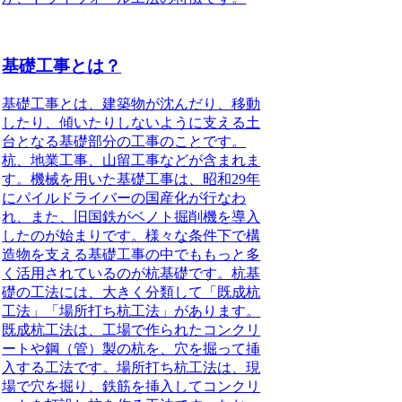
基礎工事とは？
基礎工事とは、建築物が沈んだり、移動
したり、傾いたりしないように支える土
台となる基礎部分の工事のことです。
杭、地業工事、山留工事などが含まれま
す。機械を用いた基礎工事は、昭和29年
にパイルドライバーの国産化が行なわ
れ、また、旧国鉄がベノト掘削機を導入
したのが始まりです。様々な条件下で構
造物を支える基礎工事の中でももっと多
く活用されているのが杭基礎です。杭基
礎の工法には、大きく分類して「既成杭
工法」「場所打ち杭工法」があります。
既成杭工法は、工場で作られたコンクリ
ートや鋼（管）製の杭を、穴を掘って挿
入する工法です。場所打ち杭工法は、現
場で穴を掘り、鉄筋を挿入してコンクリ