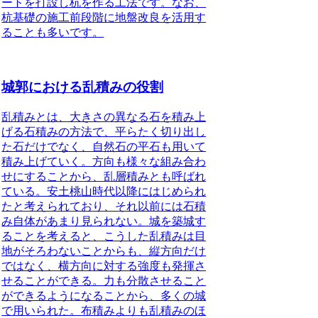
ートを打設し杭を作る工法です。なお、
杭基礎の施工前段階に地盤改良を活用す
ることも多いです。
城郭における乱積みの役割
乱積みとは、大きさの異なる石を積み上
げる石積みの方法で、平らたく切り出し
た石だけでなく、自然石の平石も用いて
積み上げていく
。方向も様々な組み合わ
せにすることから、乱層積みとも呼ばれ
ている。安土桃山時代以降にはじめられ
たと考えられており、それ以前には石積
み自体があまり見られない。城を築城す
ることを考えると、こうした乱積みは目
地がそろわないことからも、縦方向だけ
ではなく、横方向に対する強度も発揮さ
せることができる。力も分散させること
ができるようになることから、多くの城
で用いられた。布積みよりも乱積みのほ