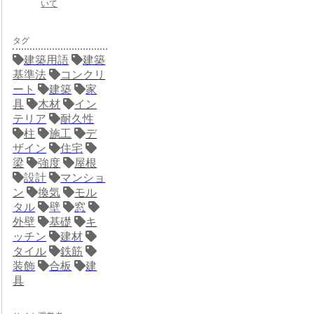
いて
タグ
建築用語
建築
基準法
コンクリ
ート
建築
家
具
木材
イン
テリア
耐久性
柱
施工
デ
ザイン
住宅
梁
強度
屋根
設計
マンショ
ン
換気
モル
タル
壁
窓
外壁
基礎
キ
ッチン
建材
タイル
鉄筋
装飾
合板
建
具