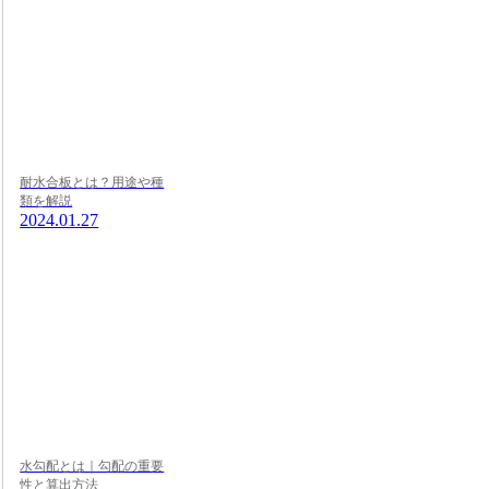
耐水合板とは？用途や種
類を解説
2024.01.27
水勾配とは｜勾配の重要
性と算出方法