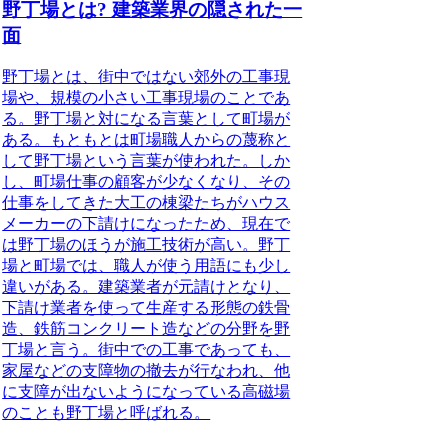
野丁場とは? 建築業界の隠された一
面
野丁場
とは、街中ではない郊外の工事現
場や、規模の小さい工事現場のことであ
る。野丁場と対になる言葉として町場が
ある。もともとは
町場職人
からの蔑称と
して野丁場という言葉が使われた。しか
し、町場仕事の顧客が少なくなり、その
仕事をしてきた大工の棟梁たちがハウス
メーカーの下請けになったため、現在で
は野丁場のほうが施工技術が高い。野丁
場と町場では、職人が使う用語にも少し
違いがある。建築業者が元請けとなり、
下請け業者を使って生産する形態の鉄骨
造、鉄筋コンクリート造などの分野を野
丁場と言う。街中での工事であっても、
家屋などの支障物の撤去が行なわれ、他
に支障が出ないようになっている高磁場
のことも野丁場と呼ばれる。