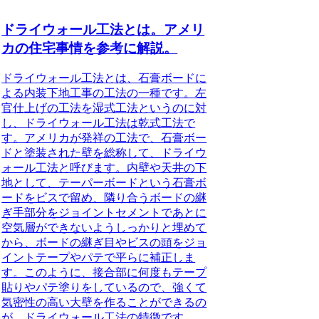
ドライウォール工法とは。アメリ
カの住宅事情を参考に解説。
ドライウォール工法とは、石膏ボードに
よる内装下地工事の工法の一種
です。左
官仕上げの工法を湿式工法というのに対
し、ドライウォール工法は乾式工法で
す。アメリカが発祥の工法で、石膏ボー
ドと塗装された壁を総称して、ドライウ
ォール工法と呼びます。内壁や天井の下
地として、テーパーボードという石膏ボ
ードをビスで留め、隣り合うボードの継
ぎ手部分をジョイントセメントであとに
空気層ができないようしっかりと埋めて
から、ボードの継ぎ目やビスの頭をジョ
イントテープやパテで平らに補正しま
す。このように、接合部に何度もテープ
貼りやパテ塗りをしているので、
強くて
気密性の高い大壁を作ることができるの
が、ドライウォール工法の特徴
です。