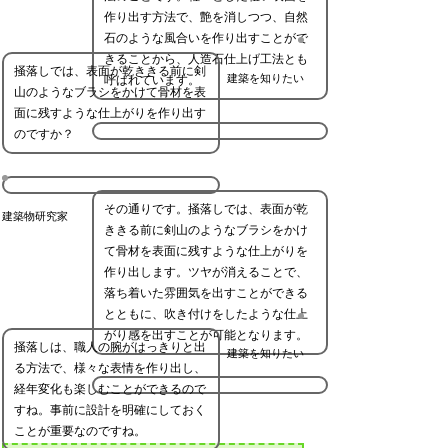
作り出す方法で、艶を消しつつ、自然
石のような風合いを作り出すことがで
きることから、人造石仕上げ工法とも
掻落しでは、表面が乾ききる前に剣
建築を知りたい
呼ばれています。
山のようなブラシをかけて骨材を表
面に残すような仕上がりを作り出す
のですか？
その通りです。掻落しでは、表面が乾
建築物研究家
ききる前に剣山のようなブラシをかけ
て骨材を表面に残すような仕上がりを
作り出します。ツヤが消えることで、
落ち着いた雰囲気を出すことができる
とともに、吹き付けをしたような仕上
がり感を出すことが可能となります。
掻落しは、職人の腕がはっきりと出
建築を知りたい
る方法で、様々な表情を作り出し、
経年変化も楽しむことができるので
すね。事前に設計を明確にしておく
ことが重要なのですね。