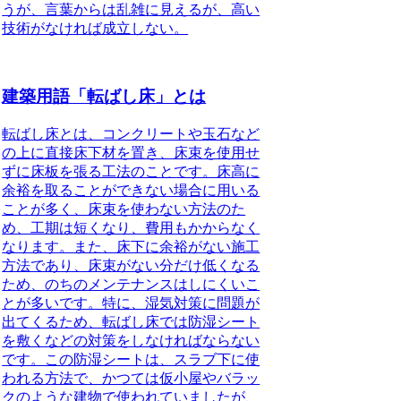
う
が、言葉からは乱雑に見えるが、高い
技術がなければ成立しない
。
建築用語「転ばし床」とは
転ばし床とは、コンクリートや玉石など
の上に直接床下材を置き、床束を使用せ
ずに床板を張る工法
のことです。床高に
余裕を取ることができない場合に用いる
ことが多く、床束を使わない方法のた
め、工期は短くなり、費用もかからなく
なります。また、床下に余裕がない施工
方法であり、床束がない分だけ低くなる
ため、のちのメンテナンスはしにくいこ
とが多いです。特に、湿気対策に問題が
出てくるため、転ばし床では防湿シート
を敷くなどの対策をしなければならない
です。この防湿シートは、スラブ下に使
われる方法で、かつては仮小屋やバラッ
クのような建物で使われていましたが、