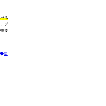
らせる
く、プ
が重要
溶