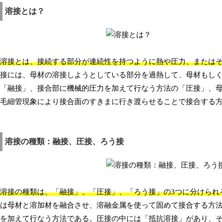
溶接とは？
溶接とは、接続する部分が連続性を持つように熱や圧力、または
接には、母材の溶接しようとしている部分を過熱して、母材もし
「融接」、接合部に機械的圧力を加えて行なう方法の「圧接」、
毛細管現象により接合面のすきまに行き渡らせることで接合する方
溶接の種類：融接、圧接、ろう接
溶接の種類は、「融接」、「圧接」、「ろう接」の3つに分けられ
は母材と溶加材を融合させ、溶融金属を使って固めて接合する方
を加えて行なう方法である。圧接の中には「抵抗溶接」があり、