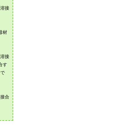
。溶接
母材
抗溶接
合す
法で
て接合