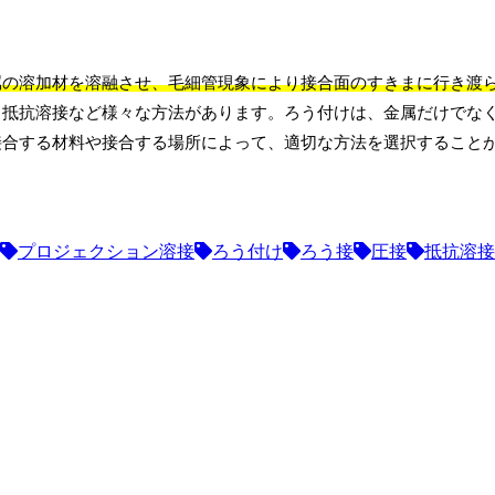
属の溶加材を溶融させ、毛細管現象により接合面のすきまに行き渡
、抵抗溶接など様々な方法があります。ろう付けは、金属だけでな
接合する材料や接合する場所によって、適切な方法を選択すること
プロジェクション溶接
ろう付け
ろう接
圧接
抵抗溶接