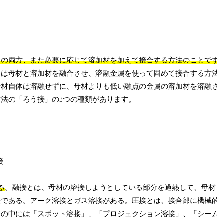
その両方、また必要に応じて溶加材を加えて接合する方法のことで
くは母材と溶加材を融合させ、溶融金属を使って固めて接合する方
母材自体は溶融せずに、母材よりも低い融点の金属の溶加材を溶融
法の「ろう接」の3つの種類があります。
る
。融接とは、母材の溶接しようとしている部分を過熱して、母材
法である。アーク溶接とガス溶接がある。圧接とは、接合部に機械
その中には「スポット溶接」、「プロジェクション溶接」、「シー