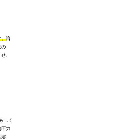
す。
溶
法の
させ、
もしく
的圧力
ム溶