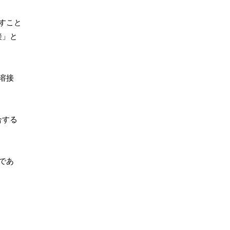
すこと
接」と
溶接
合する
であ