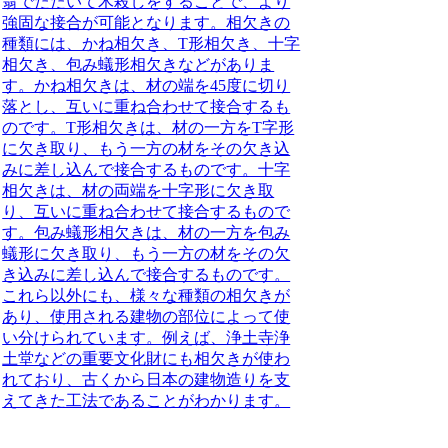
翁でたたいて木殺しをすることで、より
強固な接合が可能となります。
相欠きの
種類
には、かね相欠き、T形相欠き、十字
相欠き、包み蟻形相欠きなどがありま
す。かね相欠きは、材の端を45度に切り
落とし、互いに重ね合わせて接合するも
のです。T形相欠きは、材の一方をT字形
に欠き取り、もう一方の材をその欠き込
みに差し込んで接合するものです。十字
相欠きは、材の両端を十字形に欠き取
り、互いに重ね合わせて接合するもので
す。包み蟻形相欠きは、材の一方を包み
蟻形に欠き取り、もう一方の材をその欠
き込みに差し込んで接合するものです。
これら以外にも、様々な種類の相欠きが
あり、使用される建物の部位によって使
い分けられています。例えば、浄土寺浄
土堂などの重要文化財にも相欠きが使わ
れており、古くから日本の建物造りを支
えてきた工法であることがわかります。