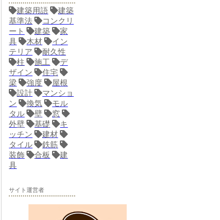
建築用語
建築
基準法
コンクリ
ート
建築
家
具
木材
イン
テリア
耐久性
柱
施工
デ
ザイン
住宅
梁
強度
屋根
設計
マンショ
ン
換気
モル
タル
壁
窓
外壁
基礎
キ
ッチン
建材
タイル
鉄筋
装飾
合板
建
具
サイト運営者