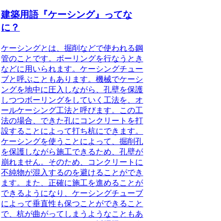
建築用語『ケーシング』ってな
に？
ケーシングとは、掘削などで使われる鋼
管のことです。
ボーリングを行なうとき
などに用いられます。ケーシングチュー
ブと呼ぶこともあります。機械でケーシ
ングを地中に圧入しながら、孔壁を保護
しつつボーリングをしていく工法を、オ
ールケーシング工法と呼びます。この工
法の場合、できた孔にコンクリートを打
設することによって打ち杭にできます。
ケーシングを使うことによって、掘削孔
を保護しながら施工できるため、孔壁が
崩れません。そのため、コンクリートに
不純物が混入するのを避けることができ
ます。また、正確に施工を進めることが
できるようになり、ケーシングチューブ
によって垂直性も保つことができること
で、杭が曲がってしまうようなこともあ