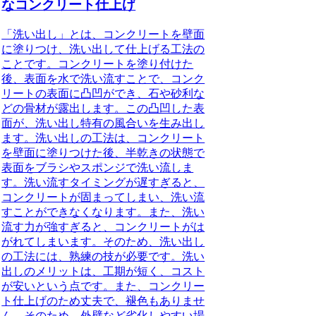
なコンクリート仕上げ
「洗い出し」とは、コンクリートを壁面
に塗りつけ、洗い出して仕上げる工法
の
ことです。コンクリートを塗り付けた
後、表面を水で洗い流すことで、コンク
リートの表面に凸凹ができ、石や砂利な
どの骨材が露出します。この凸凹した表
面が、洗い出し特有の風合いを生み出し
ます。洗い出しの工法は、コンクリート
を壁面に塗りつけた後、半乾きの状態で
表面をブラシやスポンジで洗い流しま
す。洗い流すタイミングが遅すぎると、
コンクリートが固まってしまい、洗い流
すことができなくなります。また、洗い
流す力が強すぎると、コンクリートがは
がれてしまいます。そのため、洗い出し
の工法には、熟練の技が必要です。洗い
出しのメリットは、工期が短く、コスト
が安いという点です。また、コンクリー
ト仕上げのため丈夫で、褪色もありませ
ん。そのため、外壁など劣化しやすい場