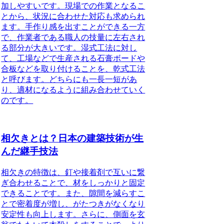
加しやすいです。現場での作業となるこ
とから、状況に合わせた対応も求められ
ます。手作り感を出すことができる一方
で、
作業者である職人の技量に左右され
る部分が大きい
です。湿式工法に対し
て、工場などで生産される石膏ボードや
合板などを取り付けることを、乾式工法
と呼びます。どちらにも一長一短があ
り、適材になるように組み合わせていく
のです。
相欠きとは？日本の建築技術が生
んだ継手技法
相欠きの特徴
は、釘や接着剤で互いに繋
ぎ合わせることで、材をしっかりと固定
できることです。また、隙間を減らすこ
とで密着度が増し、がたつきがなくなり
安定性も向上します。さらに、側面を玄