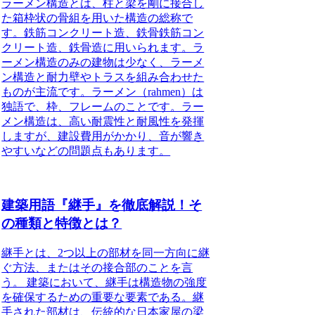
ラーメン構造とは、柱と梁を剛に接合し
た箱枠状の骨組を用いた構造の総称
で
す。鉄筋コンクリート造、鉄骨鉄筋コン
クリート造、鉄骨造に用いられます。ラ
ーメン構造のみの建物は少なく、ラーメ
ン構造と耐力壁やトラスを組み合わせた
ものが主流です。ラーメン（rahmen）は
独語で、枠、フレームのことです。ラー
メン構造は、高い耐震性と耐風性を発揮
しますが、建設費用がかかり、音が響き
やすいなどの問題点もあります。
建築用語『継手』を徹底解説！そ
の種類と特徴とは？
継手とは、2つ以上の部材を同一方向に継
ぐ方法、またはその接合部のことを言
う。
建築において、継手は構造物の強度
を確保するための重要な要素である。継
手された部材は、伝統的な日本家屋の梁