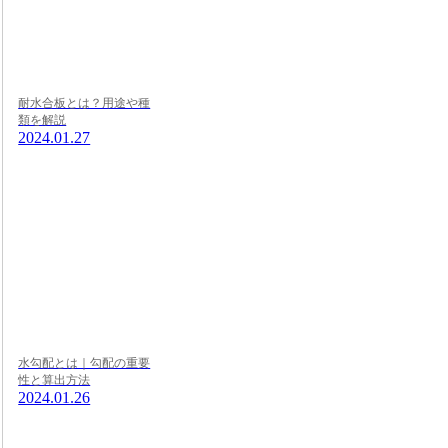
耐水合板とは？用途や種
類を解説
2024.01.27
水勾配とは｜勾配の重要
性と算出方法
2024.01.26