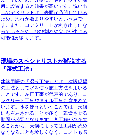
所に設置すると効果が高いです。洗い出
しのデメリットは、表面が凸凹している
ため、汚れが溜まりやすいという点で
す。また、コンクリートが剥き出しにな
っているため、ひび割れや欠けが生じる
可能性があります。
現場のスペシャリストが解説する
『湿式工法』
建築用語の「湿式工法」とは、
建設現場
の工法として水を使う施工方法を用いる
こと
です。左官工事が代表的であり、コ
ンクリート工事やタイル工事も含まれて
います。水を使うということでは、
天候
にも左右されることが多く、乾燥させる
期間が必要となります
。各工程が存在す
ることから、天候によっては工期が読め
なくなることも珍しくなく、コストも増