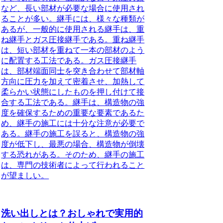
など、長い部材が必要な場合に使用され
ることが多い。継手には、様々な種類が
あるが、一般的に使用される継手は、重
ね継手とガス圧接継手である。重ね継手
は、短い部材を重ねて一本の部材のよう
に配置する工法である。ガス圧接継手
は、部材端面同士を突き合わせて部材軸
方向に圧力を加えて密着させ、加熱して
柔らかい状態にしたものを押し付けて接
合する工法である。継手は、構造物の強
度を確保するための重要な要素であるた
め、継手の施工には十分な注意が必要で
ある。継手の施工を誤ると、構造物の強
度が低下し、最悪の場合、構造物が倒壊
する恐れがある。そのため、継手の施工
は、専門の技術者によって行われること
が望ましい。
洗い出しとは？おしゃれで実用的