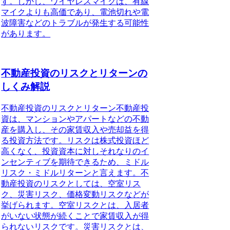
す。しかし、ワイヤレスマイクは、有線
マイクよりも高価であり、電池切れや電
波障害などのトラブルが発生する可能性
があります。
不動産投資のリスクとリターンの
しくみ解説
不動産投資のリスクとリターン
不動産投
資は、マンションやアパートなどの不動
産を購入し、その家賃収入や売却益を得
る投資方法です。
リスクは株式投資ほど
高くなく、投資資本に対しそれなりのイ
ンセンティブを期待できるため、ミドル
リスク・ミドルリターンと言えます。
不
動産投資のリスクとしては、空室リス
ク、災害リスク、価格変動リスクなどが
挙げられます。空室リスクとは、入居者
がいない状態が続くことで家賃収入が得
られないリスクです。災害リスクとは、