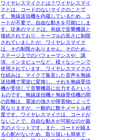
ワイヤレスマイクとは？
ワイヤレスマイ
クとは、コードのないマイクのことで
す。無線送信機を内蔵しているため、コ
ードが不要で、自由な動きを可能にしま
す。従来のマイクは、有線で音響機器と
接続されており、ケーブルの長さに制限
されていましたが、ワイヤレスマイク
は、その制限がありません。そのため、
ステージ上でのパフォーマンスや、講
演、インタビューなど、様々なシーンで
使用されています。ワイヤレスマイクの
仕組みは、マイクで集音した音声を無線
送信機で電波に変換し、それを無線受信
機が受信して音響機器に出力するという
ものです。無線送信機と無線受信機の間
の距離は、電波の強さや障害物によって
異なりますが、一般的に数十メートル程
度です。ワイヤレスマイクは、コードが
ないことで、自由な動きが可能なのが最
大のメリットです。また、コードが絡ま
る心配がないため、取り扱いも簡単で