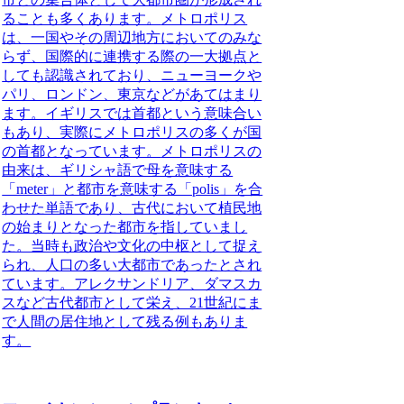
ることも多くあります。
メトロポリス
は、一国やその周辺地方においてのみな
らず、国際的に連携する際の一大拠点と
しても認識されており、ニューヨークや
パリ、ロンドン、東京などがあてはまり
ます。イギリスでは首都という意味合い
もあり、実際に
メトロポリス
の多くが国
の首都となっています。
メトロポリス
の
由来は、ギリシャ語で母を意味する
「meter」と都市を意味する「polis」を合
わせた単語であり、古代において植民地
の始まりとなった都市を指していまし
た。当時も政治や文化の中枢として捉え
られ、人口の多い大都市であったとされ
ています。アレクサンドリア、ダマスカ
スなど古代都市として栄え、21世紀にま
で人間の居住地として残る例もありま
す。