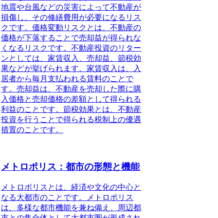
地震や台風などの災害によって不動産が
損傷し、その修繕費用が必要になるリス
クです。価格変動リスクとは、不動産の
価格が下落することで売却益が得られな
くなるリスクです。不動産投資のリター
ンとしては、家賃収入、売却益、節税効
果などが挙げられます。家賃収入は、入
居者から毎月支払われる賃料のことで
す。売却益は、不動産を売却した際に購
入価格と売却価格の差額として得られる
利益のことです。節税効果とは、不動産
投資を行うことで得られる税制上の優遇
措置のことです。
メトロポリス：都市の形態と機能
メトロポリス
とは、経済や文化の中心と
なる大都市のことです。
メトロポリス
は、多様な都市機能を兼ね備え、周辺都
市との集合体として大都市圏が形成され