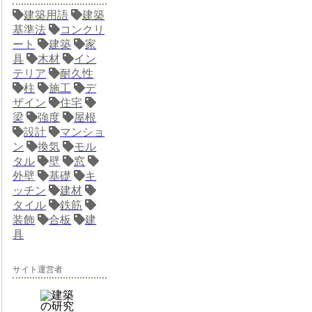
建築用語
建築
基準法
コンクリ
ート
建築
家
具
木材
イン
テリア
耐久性
柱
施工
デ
ザイン
住宅
梁
強度
屋根
設計
マンショ
ン
換気
モル
タル
壁
窓
外壁
基礎
キ
ッチン
建材
タイル
鉄筋
装飾
合板
建
具
サイト運営者