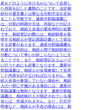
産をどのように分けるかについて合意し
た内容を記した書類のこと
です。法定相
続分や遺言書とは異なる分割方法を定め
ることも可能です。遺産分割協議書に
は、
分割の時期や方法、内容などが記さ
れており、相続人全員の署名押印が必要
です
。相続登記の際には、相続財産を取
得する相続人が登記原因証書として提出
する必要があります。遺産分割協議書を
作成する目的は、相続人間で相続財産の
分配について争いが起こらないようにす
ることです。また、相続登記をスムーズ
に行うためにも必要となります。遺産分
割協議書は、相続人が全員参加して合意
した内容を記さなければなりません。相
続人全員が参加していない場合や、相続
人の一部に不服がある場合には、遺産分
割協議書は無効となります。遺産分割協
議書は、相続執行人が指定されている場
合には、作成されません。また、行方不
明者など、相続人が不在の場合には、相