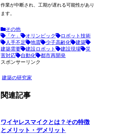
作業が中断され、工期が遅れる可能性があり
ます。
その他
「ケ」
オリンピック
ロボット技術
人手不足
地震
少子高齢化
建築
建築需要
建設ロボット
建設現場
災
害対応
自動化
都市再開発
スポンサーリンク
建築の研究家
関連記事
ワイヤレスマイクとは？その特徴
とメリット・デメリット