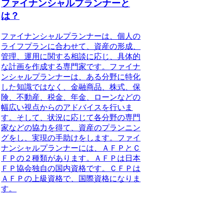
ファイナンシャルプランナーと
は？
ファイナンシャルプランナーは、個人の
ライフプランに合わせて、資産の形成、
管理、運用に関する相談に応じ、具体的
な計画を作成する専門家です。
ファイナ
ンシャルプランナーは、ある分野に特化
した知識ではなく、金融商品、株式、保
険、不動産、税金、年金、ローンなどの
幅広い視点からのアドバイスを行いま
す。
そして、状況に応じて各分野の専門
家などの協力を得て、資産のプランニン
グをし、実現の手助けをします。ファイ
ナンシャルプランナーには、ＡＦＰとＣ
ＦＰの２種類があります。ＡＦＰは日本
ＦＰ協会独自の国内資格です。ＣＦＰは
ＡＦＰの上級資格で、国際資格になりま
す。