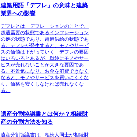
建築用語「デフレ」の意味と建築
業界への影響
デフレとは、デフレーションのこと
で、
超過需要の状態であるインフレーション
の逆の状態であり、
超過供給の状態であ
る
。デフレが発生すると、モノやサービ
スの価値は下がっていく。デフレの要因
はいろいろとあるが、単純にモノやサー
ビスが売れないことが大きな要因であ
る。不景気になり、お金を消費できなく
なると、モノやサービスを買いにくくな
り、価格を安くしなければ売れなくな
る。
遺産分割協議書とは何か？相続財
産の分割方法を知る
遺産分割協議書は、相続人同士が相続財