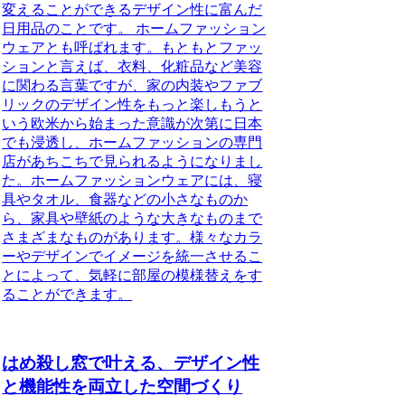
変えることができるデザイン性に富んだ
日用品のことです。
ホームファッション
ウェアとも呼ばれます。もともとファッ
ションと言えば、衣料、化粧品など美容
に関わる言葉ですが、家の内装やファブ
リックのデザイン性をもっと楽しもうと
いう欧米から始まった意識が次第に日本
でも浸透し、ホームファッションの専門
店があちこちで見られるようになりまし
た。ホームファッションウェアには、寝
具やタオル、食器などの小さなものか
ら、家具や壁紙のような大きなものまで
さまざまなものがあります。様々なカラ
ーやデザインでイメージを統一させるこ
とによって、気軽に部屋の模様替えをす
ることができます。
はめ殺し窓で叶える、デザイン性
と機能性を両立した空間づくり