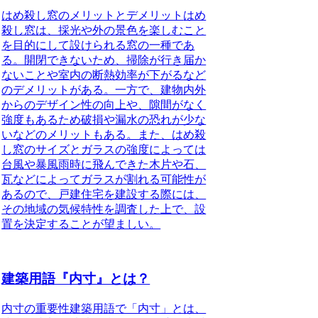
はめ殺し窓のメリットとデメリット
はめ
殺し窓は、採光や外の景色を楽しむこと
を目的にして設けられる窓の一種であ
る。開閉できないため、掃除が行き届か
ないことや室内の断熱効率が下がるなど
のデメリットがある。一方で、建物内外
からのデザイン性の向上や、隙間がなく
強度もあるため破損や漏水の恐れが少な
いなどのメリットもある。また、はめ殺
し窓のサイズとガラスの強度によっては
台風や暴風雨時に飛んできた木片や石、
瓦などによってガラスが割れる可能性が
あるので、戸建住宅を建設する際には、
その地域の気候特性を調査した上で、設
置を決定することが望ましい。
建築用語『内寸』とは？
内寸の重要性
建築用語で「内寸」とは、