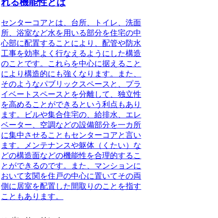
れる機能性とは
センターコアとは、台所、トイレ、洗面
所、浴室など水を用いる部分を住宅の中
心部に配置することにより、配管や防水
工事を効率よく行なえるようにした構造
のことです。
これらを中心に据えること
により構造的にも強くなります。また、
そのようなパブリックスペースと、プラ
イベートスペースとを分離して、独立性
を高めることができるという利点もあり
ます。ビルや集合住宅の、給排水、エレ
ベーター、空調などの設備部分を一カ所
に集中させることもセンターコアと言い
ます。メンテナンスや
躯体（くたい）な
どの構造面
などの機能性を合理的するこ
とができるのです。また、マンションに
おいて
玄関を住戸の中心に置いてその両
側に居室を配置した間取りのこと
を指す
こともあります。