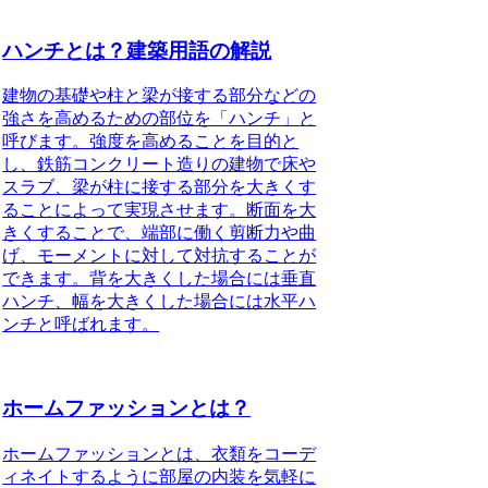
ハンチとは？建築用語の解説
建物の基礎や柱と梁が接する部分などの
強さを高めるための部位を
「ハンチ」
と
呼びます。
強度を高めることを目的
と
し、鉄筋コンクリート造りの建物で床や
スラブ、梁が柱に接する部分を大きくす
ることによって実現させます。断面を大
きくすることで、端部に働く剪断力や曲
げ、モーメントに対して対抗することが
できます。
背を大きくした場合には垂直
ハンチ
、幅を大きくした場合には水平ハ
ンチと呼ばれます。
ホームファッションとは？
ホームファッションとは、衣類をコーデ
ィネイトするように部屋の内装を気軽に