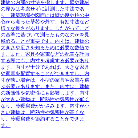
建物の内部の寸法を指します。壁や建材
の厚みは考慮せずに計測した寸法であ
り、建築現場や図面には壁の厚や柱の中
心から測った壁芯や外寸、有効寸法など
様々な長さがあります。したがって、ど
の基準に基づいて測ったものなのかを見
極めることが重要です。内寸は、建物の
大きさや広さを知るために必要な数値で
す。また、家具や家電などの配置を計画
する際にも、内寸を考慮する必要があり
ます。内寸が十分であれば、大きな家具
や家電を配置することができますし、内
寸が狭い場合は、小型の家具や家電を選
ぶ必要があります。また、内寸は、建物
の断熱性や気密性にも影響します。内寸
が大きい建物は、断熱性や気密性が低く
なり、冷暖房費がかさみます。内寸が小
さい建物は、断熱性や気密性が高くな
り、冷暖房費を節約することができま
す。