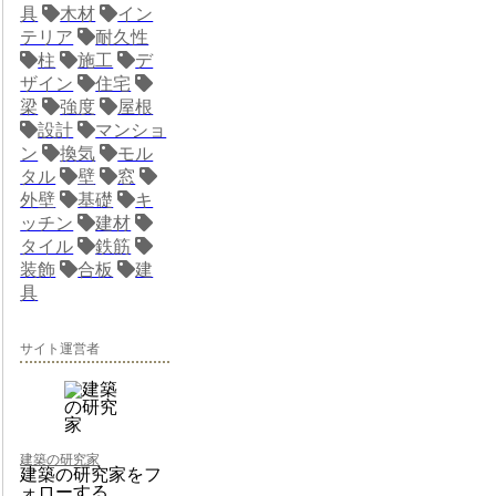
具
木材
イン
テリア
耐久性
柱
施工
デ
ザイン
住宅
梁
強度
屋根
設計
マンショ
ン
換気
モル
タル
壁
窓
外壁
基礎
キ
ッチン
建材
タイル
鉄筋
装飾
合板
建
具
サイト運営者
建築の研究家
建築の研究家をフ
ォローする