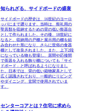
知られざる、サイドボードの盛衰
サイドボードの歴史は、16世紀のヨーロ
ッパにまで遡ります。当時は、祭礼用の
聖具類を収納するための背の低い祭器台
として作られました。その後、18世紀に
なると、収納用の戸棚と展示用の棚を組
み合わせた形になり、さらに世俗の食器
棚として改良されました。
また、上下2段
になっている物も登場し、居間や応接間
で茶器を入れる飾り棚についても「サイ
ドボード」と呼ばれるようになりまし
た。
日本では、背の低い箱物家具として
広く認識されており、一般的にリビング
やダイニング、玄関で使用されていま
す。
センターコアとは？住宅に求めら