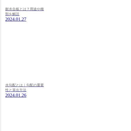
耐水合板とは？用途や種
類を解説
2024.01.27
水勾配とは｜勾配の重要
性と算出方法
2024.01.26