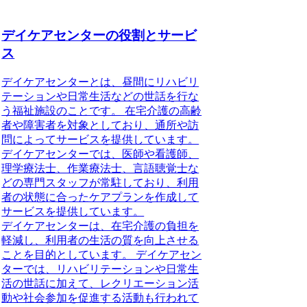
デイケアセンターの役割とサービ
ス
デイケアセンターとは、
昼間にリハビリ
テーションや日常生活などの世話を行な
う福祉施設のことです。
在宅介護の高齢
者や障害者
を対象としており、通所や訪
問によってサービスを提供しています。
デイケアセンターでは、医師や看護師、
理学療法士、作業療法士、言語聴覚士な
どの専門スタッフが常駐しており、利用
者の状態に合ったケアプランを作成して
サービスを提供しています。
デイケアセンターは、在宅介護の負担を
軽減し、利用者の生活の質を向上させる
ことを目的としています。 デイケアセン
ターでは、リハビリテーションや日常生
活の世話に加えて、レクリエーション活
動や社会参加を促進する活動も行われて