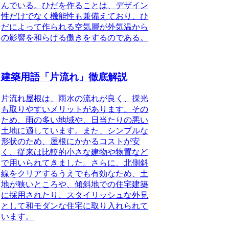
んでいる。
ひだを作ることは、デザイン
性だけでなく機能性も兼備えており、
ひ
だによって作られる空気層が外気温から
の影響を和らげる働きをするのである。
建築用語「片流れ」徹底解説
片流れ屋根は、雨水の流れが良く、採光
も取りやすいメリットがあります。
その
ため、雨の多い地域や、日当たりの悪い
土地に適しています。また、シンプルな
形状のため、屋根にかかるコストが安
く、従来は比較的
小さな建物や物置など
で用いられてきました。
さらに、北側斜
線をクリアするうえでも有効なため、土
地が狭いところや、傾斜地での住宅建築
に採用されたり、スタイリッシュな外見
として和モダンな住宅に取り入れられて
います。