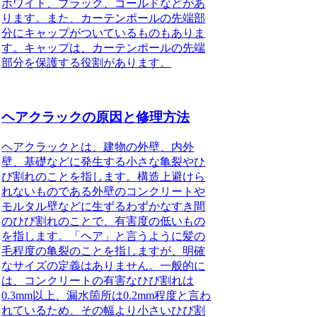
ホワイト、ブラック、ゴールドなどがあ
ります。また、カーテンポールの先端部
分にキャップがついているものもありま
す。キャップは、カーテンポールの先端
部分を保護する役割があります。
ヘアクラックの原因と修理方法
ヘアクラックとは、建物の外壁、内外
壁、基礎などに発生する小さな亀裂やひ
び割れのこと
を指します。
構造上避けら
れないものである外壁のコンクリートや
モルタル壁などに生ずるわずかなすき間
のひび割れのことで、有害度の低いもの
を指します。
「ヘア」と言うように髪の
毛程度の亀裂のことを指しますが、明確
なサイズの定義はありません。一般的に
は、コンクリートの有害なひび割れは
0.3mm以上、漏水箇所は0.2mm程度と言わ
れているため、
その幅より小さいひび割