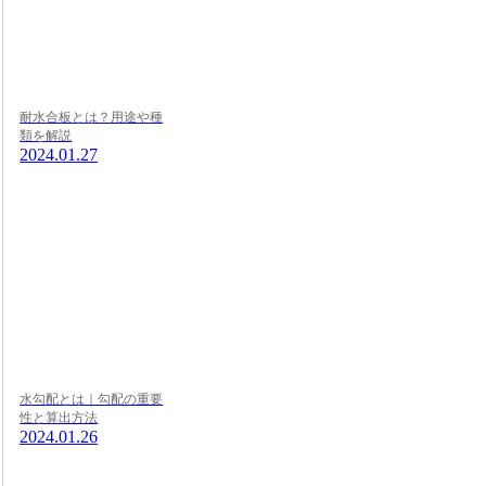
耐水合板とは？用途や種
類を解説
2024.01.27
水勾配とは｜勾配の重要
性と算出方法
2024.01.26