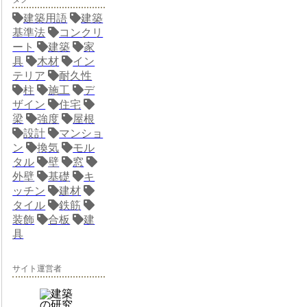
建築用語
建築
基準法
コンクリ
ート
建築
家
具
木材
イン
テリア
耐久性
柱
施工
デ
ザイン
住宅
梁
強度
屋根
設計
マンショ
ン
換気
モル
タル
壁
窓
外壁
基礎
キ
ッチン
建材
タイル
鉄筋
装飾
合板
建
具
サイト運営者