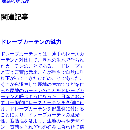
建築の研究家
関連記事
ドレープカーテンの魅力
ドレープカーテンとは、薄手のレースカ
ーテンと対比して、厚地の生地で作られ
たカーテンのことである。
「ドレープ」
と言う言葉は元来、布が重さで自然に垂
れ下がってできたひだのことであった。
そこから派生して厚地の生地でひだを作
った厚地のカーテンのことをドレープカ
ーテンと呼ぶようになった。
日本におい
ては一般的にレースカーテンを窓側に付
け、ドレープカーテンを部屋側に付ける
ことにより、ドレープカーテンの遮光
性、遮熱性を活用し、生地の柄やデザイ
ン、質感をそれぞれの好みに合わせて選