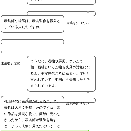
表具師や経師は、表具製作を職業と
建築を知りたい
している人たちですね。
そうだね。巻物や屏風、ついたて、
建築物研究家
額、画帖といった物も表具の対象にな
るよ。平安時代ごろに始まった技術と
言われていて、中国から伝来したと考
えられているよ。
桃山時代に茶の湯が広まることで、
建築を知りたい
表具は大きく発展したのですね。古
い作品は貧弱な物で、簡単に売れな
かったから、表具師が装飾を施すこ
とによって高価に見えたということ