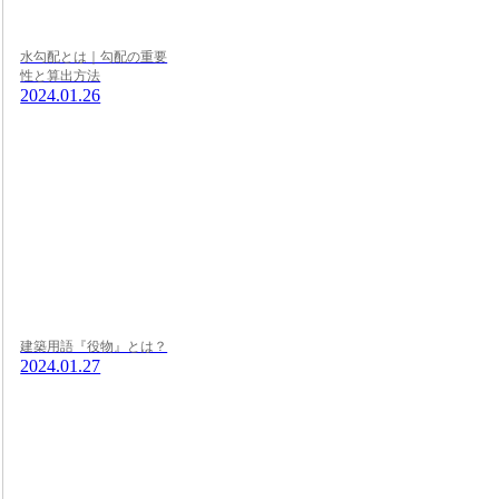
水勾配とは｜勾配の重要
性と算出方法
2024.01.26
建築用語『役物』とは？
2024.01.27