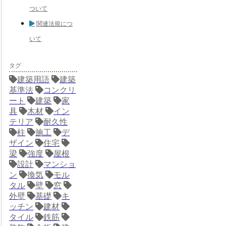
ついて
関連法規につ
いて
タグ
建築用語
建築
基準法
コンクリ
ート
建築
家
具
木材
イン
テリア
耐久性
柱
施工
デ
ザイン
住宅
梁
強度
屋根
設計
マンショ
ン
換気
モル
タル
壁
窓
外壁
基礎
キ
ッチン
建材
タイル
鉄筋