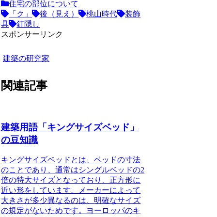
住宅の部位について
「ク」
後（見え）
桃山時代
装飾
具
釘隠し
スポンサーリンク
建築の研究家
関連記事
建築用語「キングサイズベッド」
の豆知識
キングサイズベッドとは、
ベッドの寸法
のこと
であり、通常はシングルベッドの2
倍の特大サイズとなっており、正方形に
近い形をしています。メーカーによって
大きさが多少異なるのは、
明確なサイズ
の規定がないため
です。ヨーロッパのキ