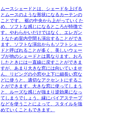
ムースシェードとは、シェードを上げる
とムースのような形状になるカーテンの
ことです。
裾の中央から上がっていくた
め、ソフトな感じになるところが特徴で
す。やわらかいだけではなく、エレガン
トなため室内空間も演出することができ
ます。ソフトな演出からもソフトシェー
ドと呼ばれることが多く、美しいウェー
ブが他のシェードとは異なります。おろ
したときには一直線に戻すことができま
すが、あまり大きな窓には向いていませ
ん。リビングの小窓や上下に細長い窓な
どに使うと、適切なアクセントにするこ
とができます。大きな窓に使ってしまう
と、ルーズな感じが強まり逆効果になっ
てしまうでしょう。縁にバイアステープ
などを使うことによって、スタイルを強
めていくこともできます。