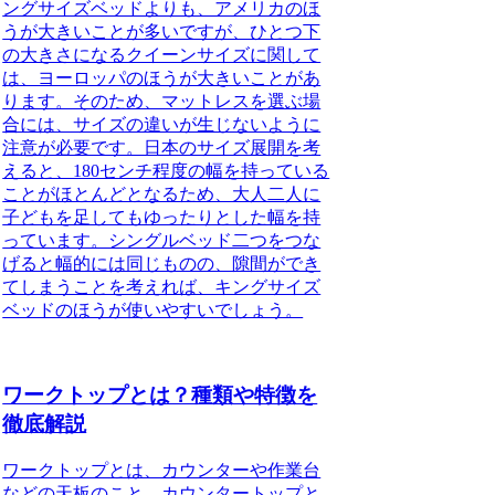
ングサイズベッドよりも、アメリカのほ
うが大きいことが多いですが、ひとつ下
の大きさになるクイーンサイズに関して
は、ヨーロッパのほうが大きいことがあ
ります。そのため、マットレスを選ぶ場
合には、サイズの違いが生じないように
注意が必要です。日本のサイズ展開を考
えると、180センチ程度の幅を持っている
ことがほとんどとなるため、大人二人に
子どもを足してもゆったりとした幅を持
っています。シングルベッド二つをつな
げると幅的には同じものの、隙間ができ
てしまうことを考えれば、キングサイズ
ベッドのほうが使いやすいでしょう。
ワークトップとは？種類や特徴を
徹底解説
ワークトップとは、カウンターや作業台
などの天板のこと。カウンタートップと