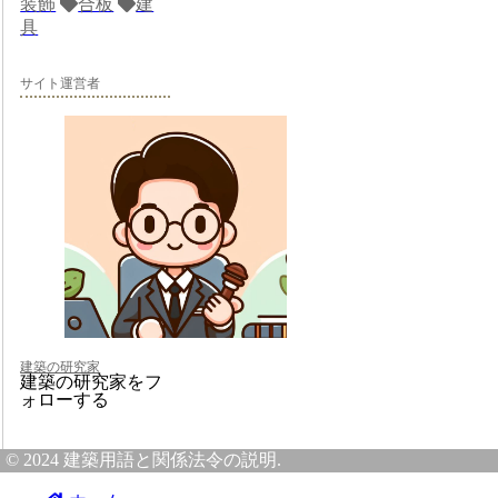
装飾
合板
建
具
サイト運営者
建築の研究家
建築の研究家をフ
ォローする
© 2024 建築用語と関係法令の説明.