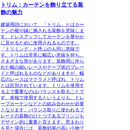
トリム：カーテンを飾り立てる装
飾の魅力
建築用語において、「トリム」とはカー
テンの裾や縁に施される装飾を意味しま
す
。ドレスアップしてカーテンを華やか
に見せるために使用されるものです。
「トリミング」と呼ぶのも同じ意味で
す。
トリムは非常に幅広い意味を持ち、
さまざまな形があります
。装飾用に作ら
れた幅の細いレースやテープ状のブレー
ドと呼ばれるものなどがありますが、幅
広のレースはマクラメと呼ばれ、トリム
とは区別されています。
トリムを使用す
る上で重要なのはバランスを取ることで
す
。単独で使用するというよりも、ドレ
ープカーテンなどとの組み合わせが必要
となります。バランス取りに使われるブ
レードの装飾のひとつであるフリンジも
デザイン的に重要と言えます。
窓まわり
を見た場合には、装飾効果の高い小物で