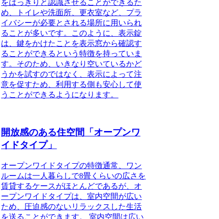
をはっきりと認識させることができるた
め、トイレや洗面所、更衣室など、プラ
イバシーが必要とされる場所に用いられ
ることが多いです。このように、表示錠
は、鍵をかけたことを表示窓から確認す
ることができるという特徴を持っていま
す。そのため、いきなり空いているかど
うかを試すのではなく、表示によって注
意を促すため、利用する側も安心して使
うことができるようになります。
開放感のある住空間「オープンワ
イドタイプ」
オープンワイドタイプの特徴
通常、ワン
ルームは一人暮らしで8畳くらいの広さを
賃貸するケースがほとんどであるが、
オ
ープンワイドタイプは、室内空間が広い
ため、圧迫感のないリラックスした生活
を送ることができます。
室内空間は広い