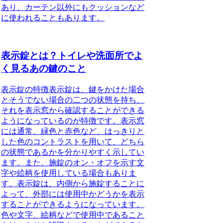
あり、カーテン以外にもクッションなど
に使われることもあります
。
表示錠とは？トイレや洗面所でよ
く見るあの鍵のこと
表示錠の特徴
表示錠は、鍵をかけた場合
とそうでない場合の二つの状態を持ち、
それを表示窓から確認することができる
ようになっているのが特徴です。表示窓
には通常、緑色と赤色など、はっきりと
した色のコントラストを用いて、どちら
の状態であるかを分かりやすく示してい
ます。また、施錠のオン・オフを示す文
字や絵柄を使用している場合もありま
す。表示錠は、内側から施錠することに
よって、外部には使用中かどうかを表示
することができるようになっています。
色や文字、絵柄などで使用中であること