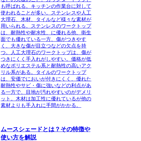
も呼ばれる。
キッチンの作業台に対して
使われることが多い。ステンレスや人工
大理石、木材、タイルなど様々な素材が
用いられる。ステンレスのワークトップ
は、耐熱性や耐水性、に優れる他、衛生
面でも優れている一方、傷がつきやす
く、大きな傷が目立つなどの欠点を持
つ。人工大理石のワークトップは、傷が
つきにくく手入れがしやすい。価格が低
めなポリエステル系と耐熱性の高いアク
リル系がある。タイルのワークトップ
は、安価でにおいが付きにくく、優れた
耐熱性やサビ・傷に強いなどの利点があ
る一方で、目地が汚れやすいのがデメリ
ット。木材は加工性に優れているが他の
素材よりも手入れに手間がかかる。
ムースシェードとは？その特徴や
使い方を解説