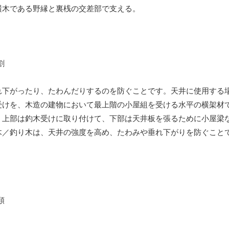
横木である野縁と裏桟の交差部で支える。
れ下がったり、たわんだりするのを防ぐことです。天井に使用する
受けを、木造の建物において最上階の小屋組を受ける水平の横架材
。上部は釣木受けに取り付けて、下部は天井板を張るために小屋梁
木／釣り木は、天井の強度を高め、たわみや垂れ下がりを防ぐこと