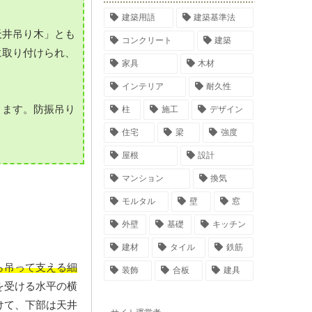
建築用語
建築基準法
天井吊り木」とも
コンクリート
建築
に取り付けられ、
家具
木材
インテリア
耐久性
ります。防振吊り
柱
施工
デザイン
住宅
梁
強度
屋根
設計
マンション
換気
モルタル
壁
窓
外壁
基礎
キッチン
建材
タイル
鉄筋
ら吊って支える細
装飾
合板
建具
を受ける水平の横
けて、下部は天井