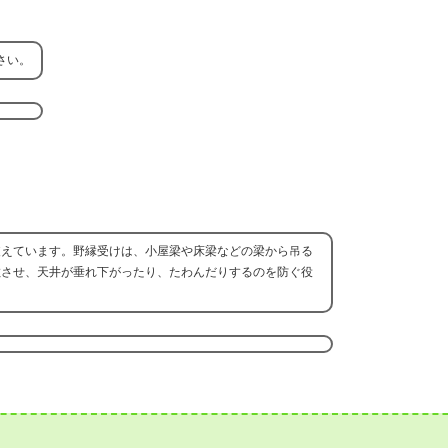
さい。
支えています。野縁受けは、小屋梁や床梁などの梁から吊る
散させ、天井が垂れ下がったり、たわんだりするのを防ぐ役