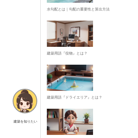
水勾配とは｜勾配の重要性と算出方法
建築用語『役物』とは？
建築用語『ドライエリア』とは？
建築を知りたい