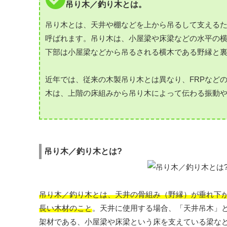
吊り木／釣り木とは。
吊り木とは、天井や棚などを上から吊るして支える
呼ばれます。吊り木は、小屋梁や床梁などの水平の
下部は小屋梁などから吊るされる横木である野縁と
近年では、従来の木製吊り木とは異なり、FRPなど
木は、上階の床組みから吊り木によって伝わる振動
吊り木／釣り木とは?
吊り木／釣り木とは、天井の骨組み（野縁）が垂れ下
長い木材のこと
。天井に使用する場合、「天井吊木」
架材である、小屋梁や床梁という床を支えている梁な