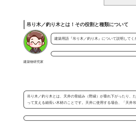
吊り木／釣り木とは！その役割と種類について
建築用語『吊り木／釣り木』について説明してく
建築物研究家
吊り木／釣り木とは、天井の骨組み（野縁）が垂れ下がったり、
って支える細長い木材のことです。天井に使用する場合、「天井