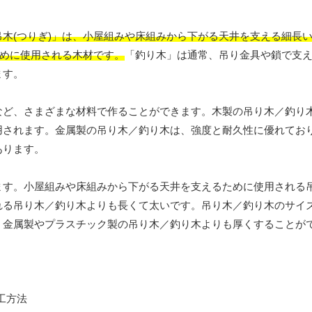
吊木(つりぎ)」は、小屋組みや床組みから下がる天井を支える細長
ために使用される木材です。
「釣り木」は通常、吊り金具や鎖で支
ます。
など、さまざまな材料で作ることができます。木製の吊り木／釣り
用されます。金属製の吊り木／釣り木は、強度と耐久性に優れてお
あります。
ます。小屋組みや床組みから下がる天井を支えるために使用される
れる吊り木／釣り木よりも長くて太いです。吊り木／釣り木のサイ
、金属製やプラスチック製の吊り木／釣り木よりも厚くすることが