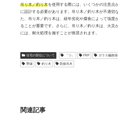
吊り木／釣り木
を使用する際には、いくつかの注意点
に設計する必要があります。吊り木／釣り木が不適切
た、吊り木／釣り木は、経年劣化や腐食によって強度
ることが重要です。さらに、吊り木／釣り木は、火災
には、耐火処理を施すことが推奨されます。
住宅の部位について
「つ」
FRP
ガラス繊維強
野縁
釣り木
防振吊木
関連記事