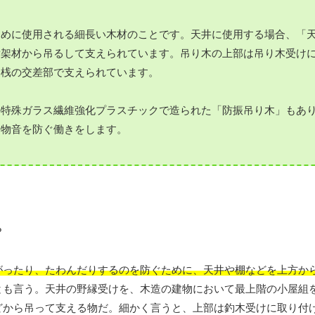
ために使用される細長い木材のことです。天井に使用する場合、「
横架材から吊るして支えられています。吊り木の上部は吊り木受け
裏桟の交差部で支えられています。
の特殊ガラス繊維強化プラスチックで造られた「防振吊り木」もあ
や物音を防ぐ働きをします。
がったり、たわんだりするのを防ぐために、天井や棚などを上方か
とも言う。天井の野縁受けを、木造の建物において最上階の小屋組
どから吊って支える物だ。細かく言うと、上部は釣木受けに取り付