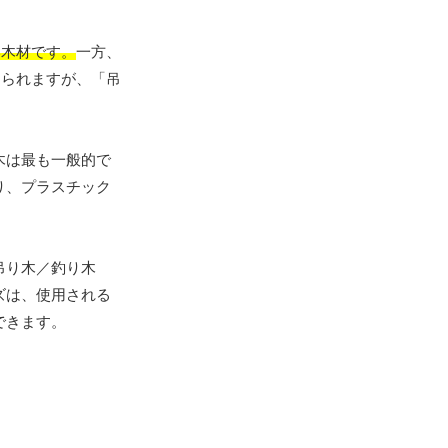
い木材です。
一方、
えられますが、「吊
木は最も一般的で
り、プラスチック
吊り木／釣り木
ズは、使用される
できます。