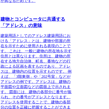
が異なるためです。
建物とコンピュータに共通する
「アドレス」の意味
建築用語としてのアドレス
建築用語にお
ける「アドレス」とは、建物や部屋の所
在を示すために使用される表現のことで
す。
これは、一般に建物の所在地を示す
住所とは異なります。住所は、建物の所
在する地方自治体、町名、番地などの行
政による区画を表すものであり、
アドレ
スは、建物内の位置を示すものです。
例
えば、「3階東側」や「202号室」などが
アドレスの例です。
アドレスは、建物の
平面図や立面図などの図面上で示されま
す。
図面には、建物の各部分に番号が振
られ、
その番号がアドレスとなります。
アドレスを使用することで、建物の各部
分の位置を正確に把握することができま