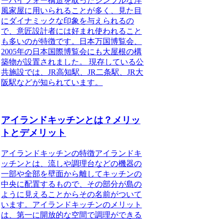
ーバイフォー構造を取ったシンプルな洋
風家屋に用いられることが多く、見た目
にダイナミックな印象を与えられるの
で、意匠設計者には好まれ使われること
も多いのが特徴です。
日本万国博覧会、
2005年の日本国際博覧会にも大屋根の構
築物が設置されました。
現存している公
共施設では、JR高知駅、JR二条駅、JR大
阪駅などが知られています。
アイランドキッチンとは？メリッ
トとデメリット
アイランドキッチンの特徴
アイランドキ
ッチンとは、流しや調理台などの機器の
一部や全部を壁面から離してキッチンの
中央に配置するもので、その部分が島の
ように見えることからその名前がついて
います。アイランドキッチンのメリット
は、第一に開放的な空間で調理ができる