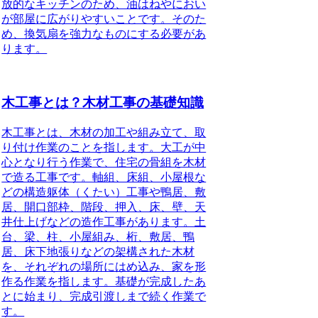
放的なキッチンのため、油はねやにおい
が部屋に広がりやすいことです。そのた
め、換気扇を強力なものにする必要があ
ります。
木工事とは？木材工事の基礎知識
木工事とは、木材の加工や組み立て、取
り付け作業のことを指します。
大工が中
心となり行う作業で、住宅の骨組を木材
で造る工事です。軸組、床組、小屋根な
どの構造躯体（くたい）工事や鴨居、敷
居、開口部枠、階段、押入、床、壁、天
井仕上げなどの造作工事があります。土
台、梁、柱、小屋組み、桁、敷居、鴨
居、床下地張りなどの架構された木材
を、それぞれの場所にはめ込み、家を形
作る作業を指します。基礎が完成したあ
とに始まり、完成引渡しまで続く作業で
す。