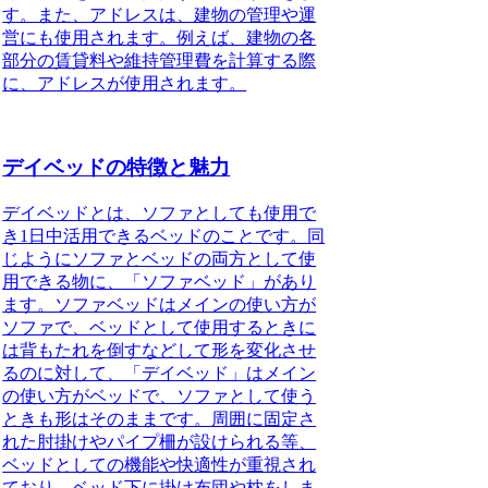
す。また、アドレスは、建物の管理や運
営にも使用されます。例えば、建物の各
部分の賃貸料や維持管理費を計算する際
に、アドレスが使用されます。
デイベッドの特徴と魅力
デイベッドとは、ソファとしても使用で
き1日中活用できるベッド
のことです。同
じようにソファとベッドの両方として使
用できる物に、「ソファベッド」があり
ます。ソファベッドはメインの使い方が
ソファで、ベッドとして使用するときに
は背もたれを倒すなどして形を変化させ
るのに対して、「デイベッド」はメイン
の使い方がベッドで、ソファとして使う
ときも形はそのままです。周囲に固定さ
れた肘掛けやパイプ柵が設けられる等、
ベッドとしての機能や快適性が重視され
ており
、ベッド下に掛け布団や枕をしま