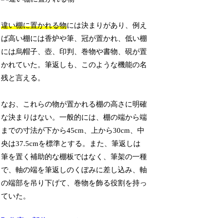
違い棚に置かれる物
には決まりがあり、例え
ば高い棚には香炉や筆、冠が置かれ、低い棚
には烏帽子、壺、印判、巻物や書物、硯が置
かれていた。筆返しも、このような機能の名
残と言える。
なお、これらの物が置かれる棚の高さに明確
な決まりはない。一般的には、棚の端から端
までの寸法が下から45cm、上から30cm、中
央は37.5cmを標準とする。また、筆返しは
筆を置く補助的な棚板ではなく、筆架の一種
で、軸の端を筆返しのくぼみに差し込み、軸
の端部を吊り下げて、巻物を飾る役割を持っ
ていた。