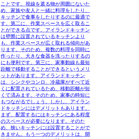
ことです。視線を遮る物が周囲にないた
め、家族や友人と一緒に料理をしたり、
キッチンで食事をしたりするのに最適で
す。第二に、作業スペースを広く取るこ
とができる点です。アイランドキッチン
は壁際に設置されているキッチンより
も、作業スペースが広く取れる傾向があ
ります。そのため、複数の料理を同時に
作ったり、大きな食器を洗ったりするの
にも便利です。第三に、家事動線も最短
距離で移動することができるというメリ
ットがあります。アイランドキッチン
は、シンクやコンロ、冷蔵庫がすべて近
くに配置されているため、移動距離が短
くて済みます。そのため、家事の時短に
もつながるでしょう。しかし、アイラン
ドキッチンにはデメリットもあります。
まず、配置するにはキッチンにある程度
のスペースが必要になります。そのた
め、狭いキッチンには設置することがで
きません。もう一つのデメリットは、開