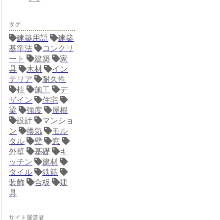
タグ
建築用語
建築
基準法
コンクリ
ート
建築
家
具
木材
イン
テリア
耐久性
柱
施工
デ
ザイン
住宅
梁
強度
屋根
設計
マンショ
ン
換気
モル
タル
壁
窓
外壁
基礎
キ
ッチン
建材
タイル
鉄筋
装飾
合板
建
具
サイト運営者