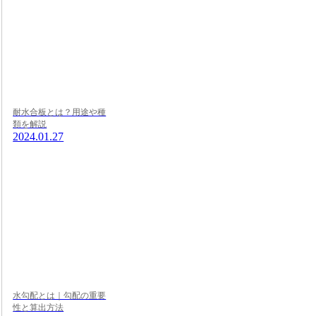
耐水合板とは？用途や種
類を解説
2024.01.27
水勾配とは｜勾配の重要
性と算出方法