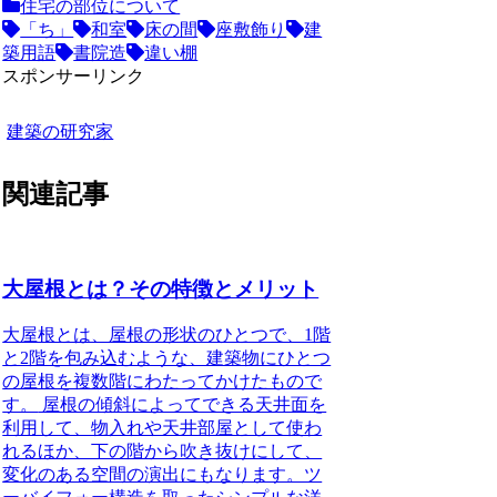
住宅の部位について
「ち」
和室
床の間
座敷飾り
建
築用語
書院造
違い棚
スポンサーリンク
建築の研究家
関連記事
大屋根とは？その特徴とメリット
大屋根とは、屋根の形状のひとつで、1階
と2階を包み込むような、建築物にひとつ
の屋根を複数階にわたってかけたもので
す。
屋根の傾斜によってできる天井面を
利用して、物入れや天井部屋として使わ
れるほか、下の階から吹き抜けにして、
変化のある空間の演出にもなります。ツ