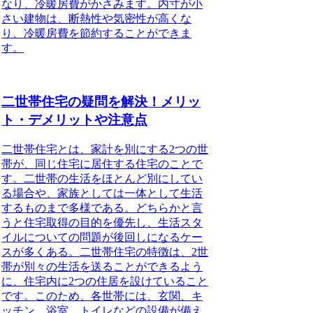
なり、冷暖房費がかさみます。内寸が小
さい建物は、断熱性や気密性が高くな
り、冷暖房費を節約することができま
す。
二世帯住宅の疑問を解決！メリッ
ト・デメリットや注意点
二世帯住宅とは、家計を別にする2つの世
帯が、同じ住宅に居住する住宅のことで
す。
二世帯の生活をほとんど別にしてい
る場合や、家族としては一体として生活
するものまで多様である。どちらかと言
うと住宅取得の目的を優先し、生活スタ
イルについての問題が後回しになるケー
スが多くある。
二世帯住宅の特徴は、2世
帯が別々の生活を送ることができるよう
に、住宅内に2つの住居を設けていること
です。
このため、各世帯には、玄関、キ
ッチン、浴室、トイレなどの設備が備え