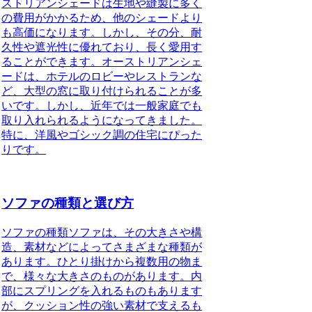
ストリアンシェードは生地や縫製に多く
の費用がかかるため、他のシェードより
も高価になります。しかし、その分、耐
久性や遮光性に優れており、長く愛用す
ることができます。オーストリアンシェ
ードは、ホテルのロビーやレストランな
ど、大型の窓に取り付けられることが多
いです。しかし、近年では一般家庭でも
取り入れられるようになってきました。
特に、洋風やゴシック調の住宅にぴった
りです。
ソファの種類と選び方
ソファの種類
ソファは、その大きさや構
造、素材などによってさまざまな種類が
あります。
ひとり掛けから複数用の物ま
で
、様々な大きさのものがあります。内
部にスプリングを入れるものもあります
が、
クッション性の強い素材で支えるも