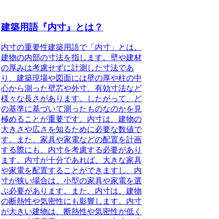
建築用語『内寸』とは？
内寸の重要性
建築用語で「内寸」とは、
建物の内部の寸法を指します。壁や建材
の厚みは考慮せずに計測した寸法であ
り、建築現場や図面には壁の厚や柱の中
心から測った壁芯や外寸、有効寸法など
様々な長さがあります。したがって、ど
の基準に基づいて測ったものなのかを見
極めることが重要です。内寸は、建物の
大きさや広さを知るために必要な数値で
す。また、家具や家電などの配置を計画
する際にも、内寸を考慮する必要があり
ます。内寸が十分であれば、大きな家具
や家電を配置することができますし、内
寸が狭い場合は、小型の家具や家電を選
ぶ必要があります。また、内寸は、建物
の断熱性や気密性にも影響します。内寸
が大きい建物は、断熱性や気密性が低く