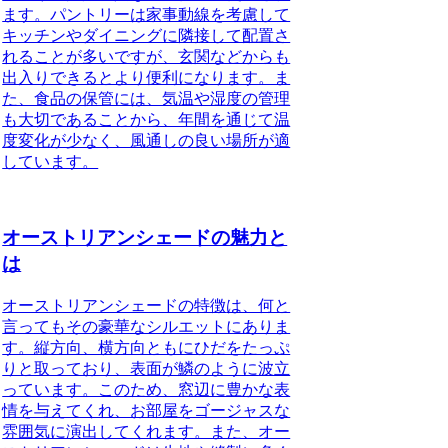
ます。パントリーは家事動線を考慮して
キッチンやダイニングに隣接して配置さ
れることが多いですが、玄関などからも
出入りできるとより便利になります。ま
た、食品の保管には、気温や湿度の管理
も大切であることから、年間を通じて温
度変化が少なく、風通しの良い場所が適
しています。
オーストリアンシェードの魅力と
は
オーストリアンシェードの特徴
は、何と
言ってもその豪華なシルエットにありま
す。縦方向、横方向ともにひだをたっぷ
りと取っており、表面が鱗のように波立
っています。このため、窓辺に豊かな表
情を与えてくれ、お部屋をゴージャスな
雰囲気に演出してくれます。また、オー