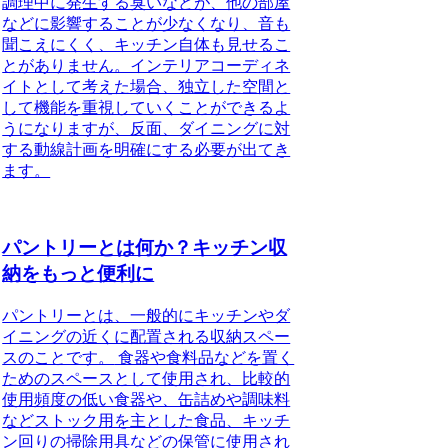
調理中に発生する臭いなどが、他の部屋
などに影響することが少なくなり、音も
聞こえにくく、キッチン自体も見せるこ
とがありません。インテリアコーディネ
イトとして考えた場合、独立した空間と
して機能を重視していくことができるよ
うになりますが、反面、ダイニングに対
する動線計画を明確にする必要が出てき
ます。
パントリーとは何か？キッチン収
納をもっと便利に
パントリーとは、一般的にキッチンやダ
イニングの近くに配置される収納スペー
スのことです。
食器や食料品などを置く
ためのスペースとして使用され、比較的
使用頻度の低い食器や、缶詰めや調味料
などストック用を主とした食品、キッチ
ン回りの掃除用具などの保管に使用され