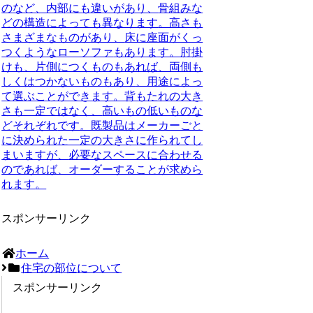
の
など、内部にも違いがあり、
骨組みな
どの構造によっても異なります
。高さも
さまざまなものがあり、
床に座面がくっ
つくようなローソファ
もあります。肘掛
けも、
片側につくものもあれば、両側も
しくはつかないものもあり
、用途によっ
て選ぶことができます。背もたれの大き
さも一定ではなく、
高いもの低いものな
どそれぞれ
です。既製品はメーカーごと
に決められた一定の大きさに作られてし
まいますが、
必要なスペースに合わせる
のであれば、オーダーすることが求めら
れます
。
スポンサーリンク
ホーム
住宅の部位について
スポンサーリンク