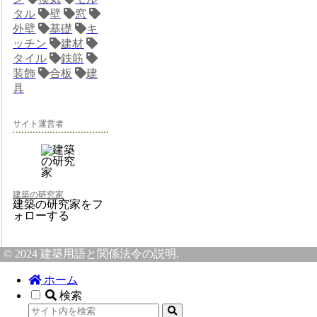
タル
壁
窓
外壁
基礎
キ
ッチン
建材
タイル
鉄筋
装飾
合板
建
具
サイト運営者
建築の研究家
建築の研究家をフ
ォローする
© 2024 建築用語と関係法令の説明.
ホーム
検索