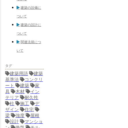
建築の設備に
ついて
建築の設計に
ついて
関連法規につ
いて
タグ
建築用語
建築
基準法
コンクリ
ート
建築
家
具
木材
イン
テリア
耐久性
柱
施工
デ
ザイン
住宅
梁
強度
屋根
設計
マンショ
ン
換気
モル