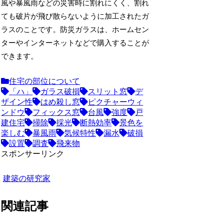
風や暴風雨などの災害時に割れにくく、割れ
ても破片が飛び散らないように加工されたガ
ラスのことです。防災ガラスは、ホームセン
ターやインターネットなどで購入することが
できます。
住宅の部位について
「ハ」
ガラス破損
スリット窓
デ
ザイン性
はめ殺し窓
ピクチャーウィ
ンドウ
フィックス窓
台風
強度
戸
建住宅
掃除
採光
断熱効率
景色を
楽しむ
暴風雨
気候特性
漏水
破損
設置
調査
飛来物
スポンサーリンク
建築の研究家
関連記事