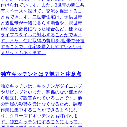
付けられています。また、2世帯の間に共
有スペースを設けて、交流を促進するこ
ともできます。
二世帯住宅は、子供世帯
と親世帯が一緒に暮らす場合や、親世帯
が介護が必要になった場合など、様々な
ライフスタイルに対応することができま
す。
また、住宅取得の費用を2世帯で分担
することで、住宅を購入しやすいという
メリットもあります。
独立キッチンとは？魅力と注意点
独立キッチン
は、キッチンがダイニング
やリビングといった、関係のない部屋か
ら独立して設置されていることです。他
の部屋の影響を受けなくなるため、調理
作業に集中することができるようにな
り、クローズドキッチンとも呼ばれま
す。独立キッチンにすることによって、