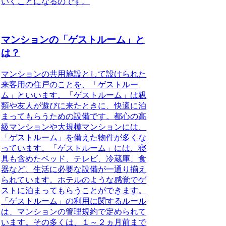
いくことになるのです。
マンションの「ゲストルーム」と
は？
マンションの共用施設として設けられた
来客用の住戸のことを、
「ゲストルー
ム」
といいます。「ゲストルーム」は
親
類や友人が遊びに来たときに、快適に泊
まってもらうための設備
です。都心の高
級マンションや大規模マンションには、
「ゲストルーム」を備えた物件が多くな
っています。「ゲストルーム」には、
寝
具も含めたベッド、テレビ、冷蔵庫、食
器など、生活に必要な設備が一通り揃え
られています
。ホテルのような感覚でゲ
ストに泊まってもらうことができます。
「ゲストルーム」の利用に関するルール
は、マンションの管理規約で定められて
います。その多くは、１～２ヵ月前まで