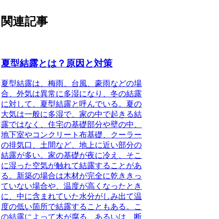
関連記事
夏型結露とは？原因と対策
夏型結露は、梅雨、台風、豪雨などの場
合、外気は異常に多湿になり、冬の結露
に対して、夏型結露と呼んでいる。
夏の
大気は一般に多湿で、家の中で起きる結
露ではなく、住宅の基礎部分や壁の中、
地下室やコンクリート布基礎、クーラー
の排気口、土間など、地上に近い部分の
結露が多い。家の基礎が夜に冷え、そこ
に湿った空気が触れて結露することがあ
る。新築の場合は木材が完全に乾ききっ
ていない場合や、温度が高くなったとき
に、中に含まれていた水分がしみ出て温
度の低い箇所で結露することもある。こ
の結露によって木が腐る、あるいは、断