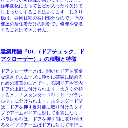
経年変化によってヒビが入ったり欠けて
しまったりすることはあります。しきり
板は、共同住宅の共用部分なので、その
部屋の居住者だけの判断で、修理や交換
することはできません。
建築用語『DC（ドアチェック、ド
アクローザー）』の種類と特徴
ドアクローザーとは、開いたドアを安全
な速さでスムーズに静かに確実に閉める
ための装置のこと
です。玄関ドアや室内
ドアの上部に付けられます。大きく分類
すると、
「スタンダード型」と「パラレ
ル型」
に分けられます。スタンダード型
は、ドアを押す反対側に取り付けるタイ
プでアームがドアに対して垂直になり、
パラレル型は、ドアを押す側に取り付け
るタイプでアームはドアに対して平行に