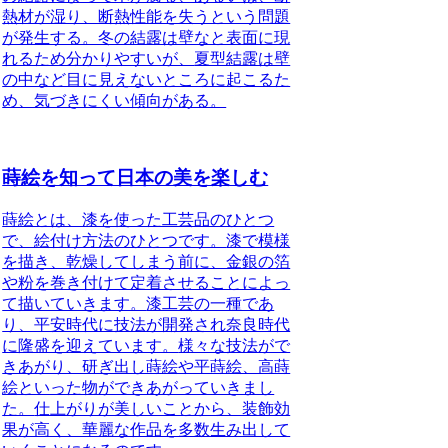
熱材が湿り、断熱性能を失うという問題
が発生する。冬の結露は壁なと表面に現
れるため分かりやすいが、
夏型結露は壁
の中など目に見えないところに起こるた
め、気づきにくい傾向がある。
蒔絵を知って日本の美を楽しむ
蒔絵とは、漆を使った工芸品のひとつ
で、絵付け方法のひとつです。
漆で模様
を描き、乾燥してしまう前に、金銀の箔
や粉を巻き付けて定着させることによっ
て描いていきます。
漆工芸の一種であ
り、平安時代に技法が開発され奈良時代
に隆盛を迎えています。
様々な技法がで
きあがり、研ぎ出し蒔絵や平蒔絵、高蒔
絵といった物ができあがっていきまし
た。
仕上がりが美しいことから、装飾効
果が高く、華麗な作品を多数生み出して