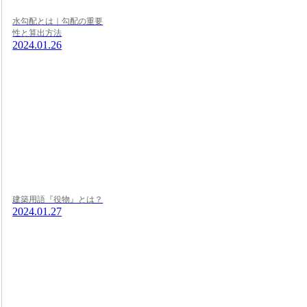
水勾配とは｜勾配の重要
性と算出方法
2024.01.26
建築用語『役物』とは？
2024.01.27