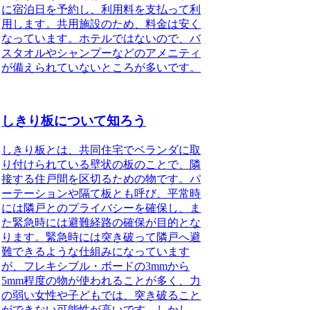
に宿泊日を予約し、利用料を支払って利
用します。共用施設のため、料金は安く
なっています。ホテルではないので、バ
スタオルやシャンプーなどのアメニティ
が備えられていないところが多いです。
しきり板について知ろう
しきり板とは、共同住宅でベランダに取
り付けられている壁状の板のことで、隣
接する住戸間を区切るための物です。
パ
ーテーションや隔て板とも呼び、平常時
には隣戸とのプライバシーを確保し、ま
た緊急時には避難経路の確保が目的とな
ります。緊急時には突き破って隣戸へ避
難できるような仕組みになっています
が、フレキシブル・ボードの3mmから
5mm程度の物が使われることが多く、力
の弱い女性や子どもでは、突き破ること
ができない可能性が高いです。しかし、