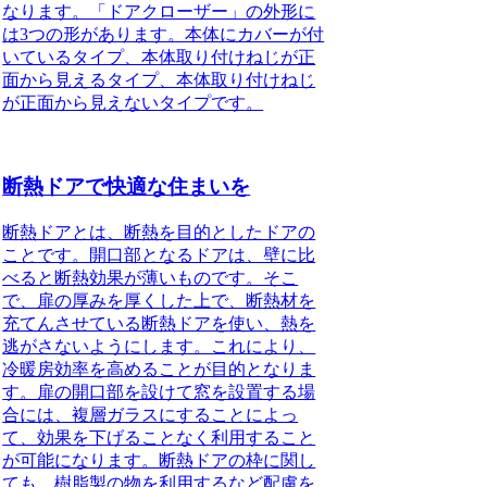
なります。「ドアクローザー」の外形に
は3つの形があります。本体にカバーが付
いているタイプ、本体取り付けねじが正
面から見えるタイプ、本体取り付けねじ
が正面から見えないタイプです。
断熱ドアで快適な住まいを
断熱ドアとは、断熱を目的としたドアの
こと
です。開口部となるドアは、壁に比
べると断熱効果が薄いものです。そこ
で、扉の厚みを厚くした上で、断熱材を
充てんさせている断熱ドアを使い、熱を
逃がさないようにします。これにより、
冷暖房効率を高めることが目的となりま
す。扉の開口部を設けて窓を設置する場
合には、複層ガラスにすることによっ
て、効果を下げることなく利用すること
が可能になります。断熱ドアの枠に関し
ても、樹脂製の物を利用するなど配慮を