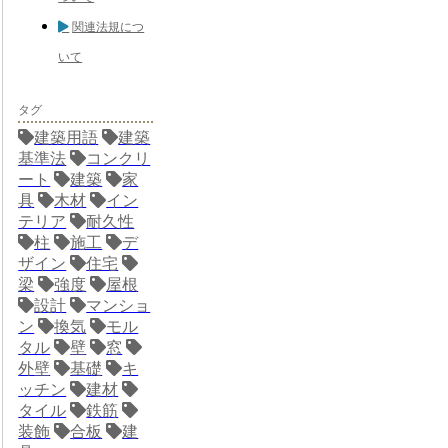
関連法規につ
いて
タグ
建築用語
建築
基準法
コンクリ
ート
建築
家
具
木材
イン
テリア
耐久性
柱
施工
デ
ザイン
住宅
梁
強度
屋根
設計
マンショ
ン
換気
モル
タル
壁
窓
外壁
基礎
キ
ッチン
建材
タイル
鉄筋
装飾
合板
建