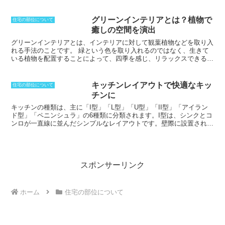
呼び、骨組みのくみ上げの終わりを示し
な部屋の窓に向いていて、遮熱ということでも効果を上げることがで
ます。そこで、この日を記念しつつ、今
きます。
後の工事が無事終了することを祈願し、
グリーンインテリアとは？植物で
住宅の部位について
上棟式を執り行うことが多いです。棟に
癒しの空間を演出
対して渡す横材であり、垂木を支持する
ことになる重要部材です。そのため、強
グリーンインテリアとは、インテリアに対して観葉植物などを取り入
度的な負担を考えても継手を設けるべき
れる手法のことです。
緑という色を取り入れるのではなく、生きて
ではありませんが、どうしても不可避な
いる植物を配置することによって、四季を感じ、リラックスできる空
場合には、補強を確実に行なっていかな
間を演出します。単純に観葉植物を置くという方法というよりも、こ
ければなりません。ログハウスで使われ
うした植物を中心としていくスタイルのことを指しています。グリー
る場合には、マシンカットでは、大型の
ンインテリアには、いくつかの特徴があります。まず、
植物が視覚的
キッチンレイアウトで快適なキッ
住宅の部位について
集成材が使われます。ハンドカットの場
なアクセントになる
ことです。緑色は、私たちの目に優しく、心を落
チンに
合には、屋根の勾配に合わせて丸太をカ
ち着かせる効果があります。また、
植物が空気清浄効果を発揮する
こ
ットしていきます。
とも特徴です。植物は、空気中の二酸化炭素を吸収して酸素を放出す
キッチンの種類
は、主に「
I型
」「
L型
」「
U型
」「
II型
」「
アイラン
るため、室内の空気をきれいに保つことができます。さらに、
植物が
ド型
」「
ペニンシュラ
」の6種類に分類されます。
I型
は、シンクとコ
リラックス効果をもたらす
ことも特徴です。植物の緑色は、私たちの
ンロが一直線に並んだシンプルなレイアウトです。壁際に設置される
自律神経を落ち着かせ、ストレスを軽減する効果があります。
ことが多く、省スペースで効率的なレイアウトです。
L型
は、シンク
とコンロが直角に配置されたレイアウトです。壁のコーナーに設置さ
れることが多く、I型よりもゆったりと作業スペースを確保すること
ができます。
U型
は、シンク、コンロ、冷蔵庫が3辺に配置されたレ
イアウトです。作業スペースが広く、調理がしやすくなりますが、そ
スポンサーリンク
の分、キッチンの面積が大きくなります。
II型
は、2列の作業台が向
かい合うレイアウトです。シンクとコンロを別々の作業台に配置する
ことで、同時に作業することができ、効率的な調理が可能です。
アイ
ホーム
住宅の部位について
ランド型
は、キッチンの真ん中に独立した作業台を設置したレイアウ
トです。調理スペースが広く、開放感があり、キッチンの主役となり
ます。
ペニンシュラ
は、壁に片側が接した作業台を設置したレイアウ
トです。アイランド型よりも省スペースで、キッチンとダイニングを