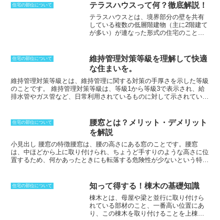
テラスハウスって何？徹底解説！
住宅の部位について
テラスハウス
とは、境界部分の壁を共有
している複数の低層階建物（主に2階建て
が多い）が連なった形式の住宅のことで
す。各戸には専用の庭があり、敷地の効
率的な利用や建築コストの削減というメ
リットがあります。しかし、共有の壁で
維持管理対策等級を理解して快適
住宅の部位について
あるため隣の家側には窓が設置できない
な住まいを。
というデメリットもあります。テラスハ
ウスと似たような建物にタウンハウスが
維持管理対策等級とは、維持管理に関する対策の手厚さを示した等級
ありますが、タウンハウスは庭などが共
のことです。
維持管理対策等級は、等級1から等級3で表示され、給
有スペースとなり、分譲マンションなど
排水管やガス管など、日常利用されているものに対して示されていま
の分類になります。
す。これは住宅性能表示制度によって行われており、専用配管と共同
配管に分かれているのが特徴です。もっとも高いのが等級3であり、
維持管理に関して特に配慮されている場合に表示され、清掃口や点検
腰窓とは？メリット・デメリット
住宅の部位について
口などが設置されていなければなりません。等級2は、躯体を傷つけ
を解説
ることなく点検補修ができるような状態で、それ以外は等級1と表示
されます。躯体構造に比べると、配管などは耐用年数が短いことか
小見出し 腰窓の特徴
腰窓は、腰の高さにある窓のことです。腰窓
ら、メンテナンスをしなければならず、そのために表示する制度と言
は、
中ほどから上に取り付けられ、ちょうど手すりのような高さ
に位
えます。
置するため、何かあったときにも転落する危険性が少ないという特徴
があります。また、腰窓は床に接しておらず、部屋の掃き出しを想定
していないため、1階よりも2階などに用いられることが多いです。
腰窓は、子どもがいるときには安全性の高い設計となりますが、登れ
知って得する！棟木の基礎知識
住宅の部位について
ないように工夫するとさらに効果が高まります。また、腰窓は窓台に
棟木とは、母屋や梁と並行に取り付けら
高さがあるため、家具を置くこともでき、インテリアを考えると幅が
れている部材のこと
、一番高い位置にあ
広がる設計となりやすいという特徴があります。さらに、腰窓は掃き
り、この棟木を取り付けることを上棟と
出し窓に比べると、窓の面積が小さくなるため、西日が入りこむよう