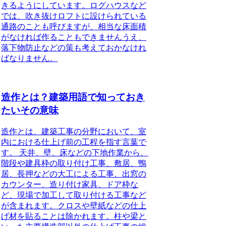
きるようにしています。ログハウスなど
では、吹き抜けロフトに設けられている
通路のことも呼びますが、相当な床面積
がなければ作ることもできませんうえ、
落下物防止などの策も考えておかなけれ
ばなりません。
造作とは？建築用語で知っておき
たいその意味
造作とは、建築工事の分野において、室
内における仕上げ前の工程を指す言葉で
す。
天井、壁、床などの下地作業から、
階段や建具枠の取り付け工事、敷居、鴨
居、長押などの大工による工事、出窓の
カウンター、造り付け家具、ドア枠な
ど、現場で加工して取り付ける工事など
が含まれます。クロスや壁紙などの仕上
げ材を貼ることは除かれます。柱や梁と