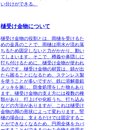
い分けができる。
樋受け金物について
樋受け金物の役割
とは、雨樋を受けるた
めの金具のことで、雨樋は雨水が流れ落
ちるため固定しないと力がかかり、動い
てしまいます。そこで、樽義や鼻隠しに
打ち付けるために、樋受け金物が使われ
るのです。樋受け金物の材質は、錆が出
たら困ることになるため、ステンレス製
を使うことが多いですが、鉄に溶解亜鉛
メッキを施し、防食処理をした物もあり
ます。樋受け金物の支え方には複数の種
類があり、打上げや化粧うち、打ち込み
などの方法がありますが、これは樋受け
金物の脚の形状によって変わります。竪
樋の場合は、支えるだけでは固定するこ
とができなくなるため、円周全体をカバ
ーすることができるつかみ金物を使用す