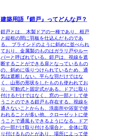
建築用語『鎧戸』ってどんな戸？
鎧戸とは、 木製ドアの一種であり、框戸
と縦框の間に羽板を仕込んだものであ
る。
ブラインドのように斜めに並べられ
ており、金属製のものはガラリ戸やルー
バーと呼ばれている。鎧戸は、視線を遮
断することができる扉となっているもの
の、斜めに張りつけられているため、通
気は遮断しない。平らな羽だけではな
く、山形の形状をしたものも使われてお
り、可動式と固定式がある。ドアに取り
付けるだけではなく、窓の一部として使
うことのできる鎧戸も存在する。視線を
通さないことからも、洗面所や浴室で使
われることが多い他、クローゼットに使
うことで通風もできるようになる。ドア
の一部だけ取り付ける場合と、全体に取
り付けるものとがあり、場所によって使