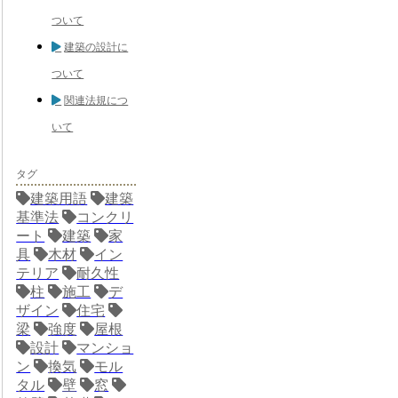
ついて
建築の設計に
ついて
関連法規につ
いて
タグ
建築用語
建築
基準法
コンクリ
ート
建築
家
具
木材
イン
テリア
耐久性
柱
施工
デ
ザイン
住宅
梁
強度
屋根
設計
マンショ
ン
換気
モル
タル
壁
窓