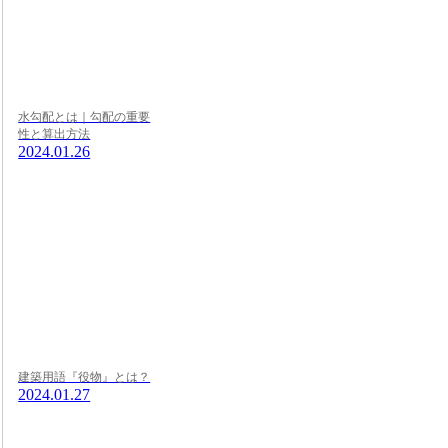
水勾配とは｜勾配の重要
性と算出方法
2024.01.26
建築用語『役物』とは？
2024.01.27