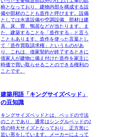
いった主要構造部以外の仕上げ工事の総
称となっており、建物内部を構成する設
備や部材のことも造作と呼びます。設備
としては水道設備や空調設備、部材は建
具、床、畳、鴨居などが当たります。ま
た、建築することを「造作する」と言う
こともあります。造作を使った言葉とし
て「造作買取請求権」というものがあ
り、これは、借家契約が終了するときに
借家人が建物に備え付けた造作を家主に
時価で買い取らせることのできる権利の
ことです。
建築用語「キングサイズベッド」
の豆知識
キングサイズベッドとは、
ベッドの寸法
のこと
であり、通常はシングルベッドの2
倍の特大サイズとなっており、正方形に
近い形をしています。メーカーによって