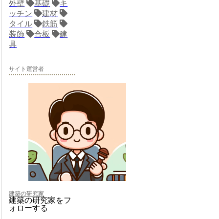
外壁
基礎
キ
ッチン
建材
タイル
鉄筋
装飾
合板
建
具
サイト運営者
建築の研究家
建築の研究家をフ
ォローする