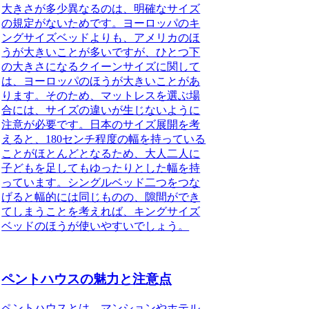
大きさが多少異なるのは、
明確なサイズ
の規定がないため
です。ヨーロッパのキ
ングサイズベッドよりも、アメリカのほ
うが大きいことが多いですが、ひとつ下
の大きさになるクイーンサイズに関して
は、ヨーロッパのほうが大きいことがあ
ります。そのため、マットレスを選ぶ場
合には、サイズの違いが生じないように
注意が必要です。日本のサイズ展開を考
えると、180センチ程度の幅を持っている
ことがほとんどとなるため、大人二人に
子どもを足してもゆったりとした幅を持
っています。シングルベッド二つをつな
げると幅的には同じものの、隙間ができ
てしまうことを考えれば、キングサイズ
ベッドのほうが使いやすいでしょう。
ペントハウスの魅力と注意点
ペントハウスとは、マンションやホテル