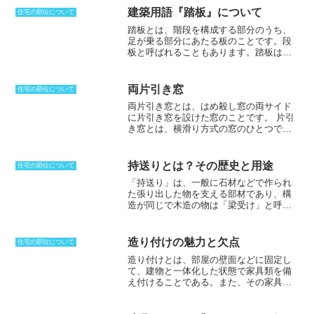
りこだわらない数寄屋造りの場合には、杉磨き丸太や竹が使われるこ
建築用語『踏板』について
住宅の部位について
ともあります
。床框の一般的な木取りとしては、
上場に柾目、見付け
踏板とは、階段を構成する部分のうち、
が板目になるように木取りすることが基本
となっており、
面皮框は樹
足が乗る部分にあたる板のことです。
段
皮をそのまま残しているのも特徴
です。
板と呼ばれることもあります。踏板は、
階段だけではなく、はしごなどに対して
も使うことがありますが、段板と呼ぶ場
合には階段しか対象としません。踏み面
両片引き窓
住宅の部位について
と呼ばれる場合もありますが、単に上面
両片引き窓とは、はめ殺し窓の両サイド
だけを呼ぶこともあります。住宅の場合
に片引き窓を設けた窓のことです。
片引
には、幅は75cm以上なければならず、蹴
き窓とは、横滑り方式の窓のひとつで、
上げ23cm以上、踏面15cm以上と建築基
片側がはめ殺し窓や壁になっている場合
準法で定められています。これは、小さ
に用いられます。片方の窓だけを開閉す
くしてしまうと昇降しにくくなり、店頭
るため、両方の窓を動かせる引き違い窓
や転落の危険性も高まってしまうことが
持送りとは？その歴史と用途
住宅の部位について
と比べると、通風量や室温調節などの機
原因です。踏面寸法を計算する場合に
「持送り」は、一般に石材などで作られ
能面がやや劣ってしまいます。両片引き
は、踏板の有効奥行き寸法から蹴込み寸
た張り出した物を支える部材であり、構
窓では、両側を全開にすると窓二面分の
法を減じることで求めることもできま
造が同じで木造の物は「梁受け」と呼び
開口を確保できるため、片引き窓の欠点
す。最近は工場で生産されることが多く
ます。
壁や柱から水平に突き出させ、上
である機能面はやや改善されます。
なり、現場では単純に組み立てるだけに
部の壁や柱から張り出した棚や出窓、
なってきています。
梁、庇などを受け、構造的な役目だけで
造り付けの魅力と欠点
住宅の部位について
なく、演出としての装飾された物が良く
造り付けとは、部屋の壁面などに固定し
用いられ、はね出しとも呼ばれていま
て、建物と一体化した状態で家具類を備
す。この構造は新石器時代から使われて
え付けることである
。また、その家具そ
おり、中世やスコットランドのゴシッ
のもののことを指す。カウンターや壁面
ク・リバイバル建築にも見られ、また、
収納などが代表例だ。大工工事や建築工
コリント式オーダーや古代中国でも使用