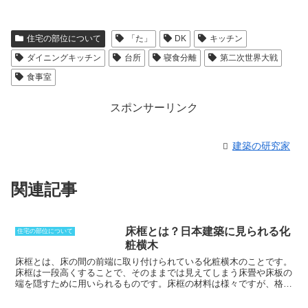
住宅の部位について
「た」
DK
キッチン
ダイニングキッチン
台所
寝食分離
第二次世界大戦
食事室
スポンサーリンク
建築の研究家
関連記事
床框とは？日本建築に見られる化
住宅の部位について
粧横木
床框とは、床の間の前端に取り付けられている化粧横木のこと
です。
床框は
一段高くすることで、そのままでは見えてしまう床畳や床板の
端を隠すために用いられる
ものです。床框の材料は様々ですが、
格式
を高めるために檜材や黒漆塗りを施したもの
や、
唐木と呼ばれる高級
材が使われることも
あります。また、
床框は、格式ということにあま